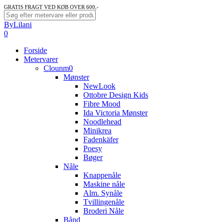
Skip
GRATIS FRAGT VED KØB OVER 600,-
to
Close
ByLilani
main
Search
search
account
0
content
Menu
Forside
Metervarer
Clounm0
Mønster
NewLook
Ottobre Design Kids
Fibre Mood
Ida Victoria Mønster
Noodlehead
Minikrea
Fadenkäfer
Poesy
Bøger
Nåle
Knappenåle
Maskine nåle
Alm. Synåle
Tvillingenåle
Broderi Nåle
Bånd