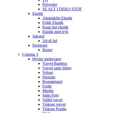
Polyester
SE ALT I DEKO STOF
Elastik
Almindelig Elastik
Folde Elastik
Knap hul elastik
Elastik med tryk
Julestof
Alt til Jul
Stofrester
Rester
Column 3
Øvrige metervarer
Vævet Bambus
Vævet satin Shiny
Velour
Denmin
Regntøjsstof
Frotte
Muslin
Satin Foer
Vaffel vævet
Viskose vævet
Viskose Poplin