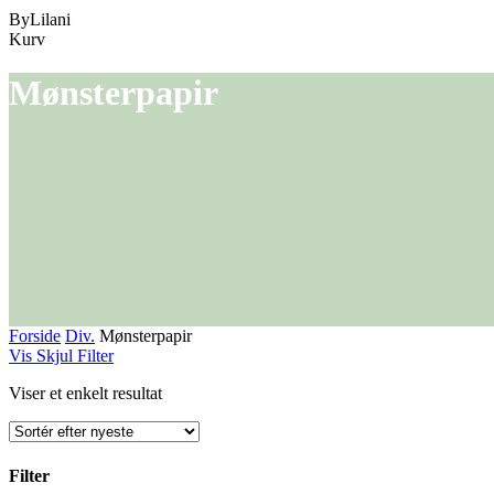
ByLilani
Close
Kurv
Cart
Mønsterpapir
Forside
Div.
Mønsterpapir
Vis
Skjul
Filter
Viser et enkelt resultat
Filter