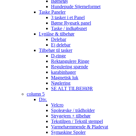
Børnetøj
Hundepude Stjerneformet
Taske Paneler
3 tasker i et Panel
Børne Rygsæk panel
Taske / indkøbsnet
Lynlåse & tilbehør
Delebar
Ej delebar
Tilbehør til tasker
D-ringe
Rektangulere Ringe
Regulering spænde
karabinhager
Magnetisk luk
Nøglering
SE ALT TILBEHØR
column 5
Div.
Velcro
Spoleæske / trådholder
Strygejern + tilbehør
Tekstilpen / Tekstil stempel
Varmehæmmende & Pladevat
Symaskine Spoler