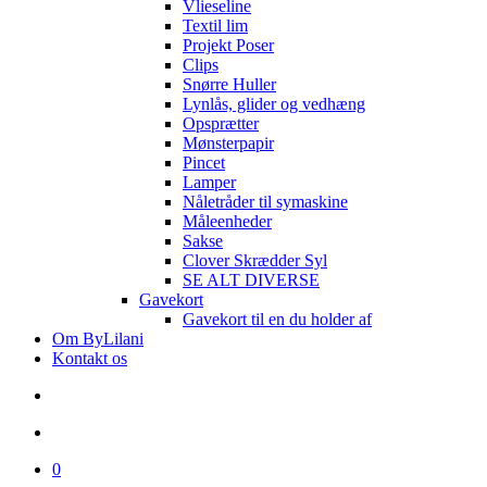
Vlieseline
Textil lim
Projekt Poser
Clips
Snørre Huller
Lynlås, glider og vedhæng
Opsprætter
Mønsterpapir
Pincet
Lamper
Nåletråder til symaskine
Måleenheder
Sakse
Clover Skrædder Syl
SE ALT DIVERSE
Gavekort
Gavekort til en du holder af
Om ByLilani
Kontakt os
search
account
0