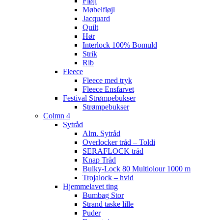
Fløjl
Møbelfløjl
Jacquard
Quilt
Hør
Interlock 100% Bomuld
Strik
Rib
Fleece
Fleece med tryk
Fleece Ensfarvet
Festival Strømpebukser
Strømpebukser
Colmn 4
Sytråd
Alm. Sytråd
Overlocker tråd – Toldi
SERAFLOCK tråd
Knap Tråd
Bulky-Lock 80 Multiolour 1000 m
Trojalock – hvid
Hjemmelavet ting
Bumbag Stor
Strand taske lille
Puder