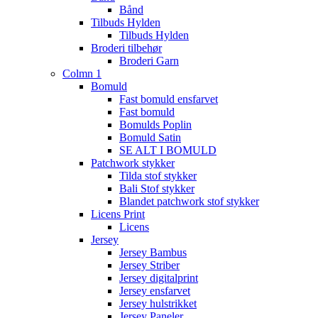
Bånd
Tilbuds Hylden
Tilbuds Hylden
Broderi tilbehør
Broderi Garn
Colmn 1
Bomuld
Fast bomuld ensfarvet
Fast bomuld
Bomulds Poplin
Bomuld Satin
SE ALT I BOMULD
Patchwork stykker
Tilda stof stykker
Bali Stof stykker
Blandet patchwork stof stykker
Licens Print
Licens
Jersey
Jersey Bambus
Jersey Striber
Jersey digitalprint
Jersey ensfarvet
Jersey hulstrikket
Jersey Paneler