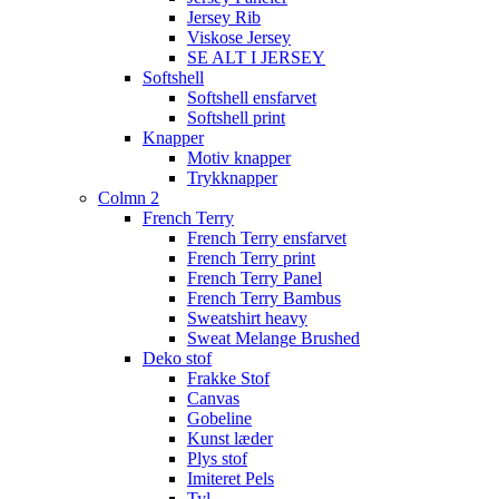
Jersey Rib
Viskose Jersey
SE ALT I JERSEY
Softshell
Softshell ensfarvet
Softshell print
Knapper
Motiv knapper
Trykknapper
Colmn 2
French Terry
French Terry ensfarvet
French Terry print
French Terry Panel
French Terry Bambus
Sweatshirt heavy
Sweat Melange Brushed
Deko stof
Frakke Stof
Canvas
Gobeline
Kunst læder
Plys stof
Imiteret Pels
Tyl