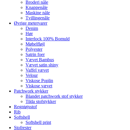
Broderi nåle
Knappenåle
Maskine nåle
Tvillingenåle
Øvrige metervarer
Denim
Hør
Interlock 100% Bomuld
Møbelfløjl
Polyester
Satrin foer
Vævet Bambus
Vævet satin shiny
Vaffel vævet
Velour
Viskose Poplin
Viskose vævet
Patchwork stykker
Blandet patchwork stof stykker
Tilda stofstykker
Regntøjsstof
Rib
Softshell
Softshell print
Stofrester