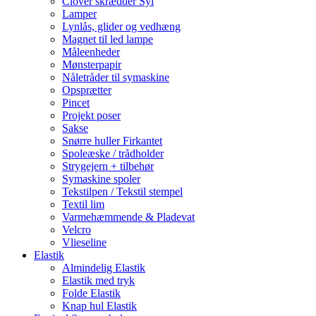
Clover skrædder Syl
Lamper
Lynlås, glider og vedhæng
Magnet til led lampe
Måleenheder
Mønsterpapir
Nåletråder til symaskine
Opsprætter
Pincet
Projekt poser
Sakse
Snørre huller Firkantet
Spoleæske / trådholder
Strygejern + tilbehør
Symaskine spoler
Tekstilpen / Tekstil stempel
Textil lim
Varmehæmmende & Pladevat
Velcro
Vlieseline
Elastik
Almindelig Elastik
Elastik med tryk
Folde Elastik
Knap hul Elastik