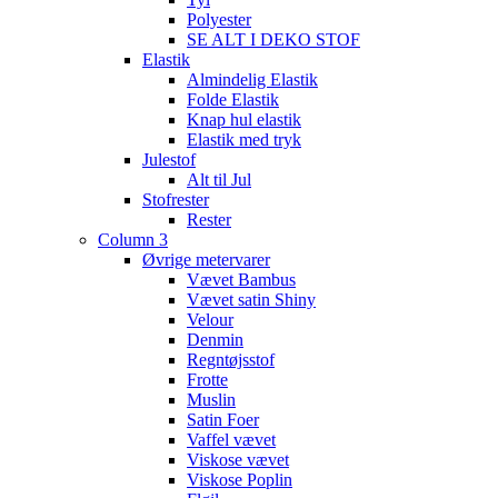
Polyester
SE ALT I DEKO STOF
Elastik
Almindelig Elastik
Folde Elastik
Knap hul elastik
Elastik med tryk
Julestof
Alt til Jul
Stofrester
Rester
Column 3
Øvrige metervarer
Vævet Bambus
Vævet satin Shiny
Velour
Denmin
Regntøjsstof
Frotte
Muslin
Satin Foer
Vaffel vævet
Viskose vævet
Viskose Poplin