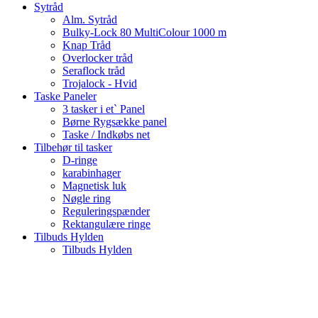
Sytråd
Alm. Sytråd
Bulky-Lock 80 MultiColour 1000 m
Knap Tråd
Overlocker tråd
Seraflock tråd
Trojalock - Hvid
Taske Paneler
3 tasker i et` Panel
Børne Rygsække panel
Taske / Indkøbs net
Tilbehør til tasker
D-ringe
karabinhager
Magnetisk luk
Nøgle ring
Reguleringspænder
Rektangulære ringe
Tilbuds Hylden
Tilbuds Hylden