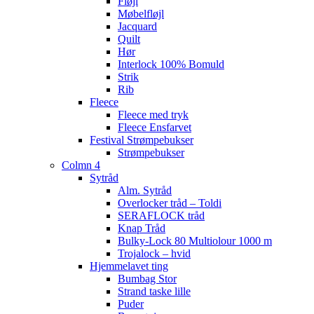
Fløjl
Møbelfløjl
Jacquard
Quilt
Hør
Interlock 100% Bomuld
Strik
Rib
Fleece
Fleece med tryk
Fleece Ensfarvet
Festival Strømpebukser
Strømpebukser
Colmn 4
Sytråd
Alm. Sytråd
Overlocker tråd – Toldi
SERAFLOCK tråd
Knap Tråd
Bulky-Lock 80 Multiolour 1000 m
Trojalock – hvid
Hjemmelavet ting
Bumbag Stor
Strand taske lille
Puder