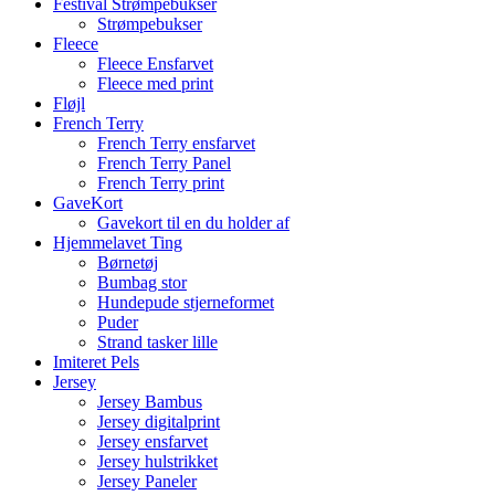
Festival Strømpebukser
Strømpebukser
Fleece
Fleece Ensfarvet
Fleece med print
Fløjl
French Terry
French Terry ensfarvet
French Terry Panel
French Terry print
GaveKort
Gavekort til en du holder af
Hjemmelavet Ting
Børnetøj
Bumbag stor
Hundepude stjerneformet
Puder
Strand tasker lille
Imiteret Pels
Jersey
Jersey Bambus
Jersey digitalprint
Jersey ensfarvet
Jersey hulstrikket
Jersey Paneler