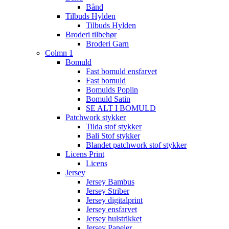
Bånd
Tilbuds Hylden
Tilbuds Hylden
Broderi tilbehør
Broderi Garn
Colmn 1
Bomuld
Fast bomuld ensfarvet
Fast bomuld
Bomulds Poplin
Bomuld Satin
SE ALT I BOMULD
Patchwork stykker
Tilda stof stykker
Bali Stof stykker
Blandet patchwork stof stykker
Licens Print
Licens
Jersey
Jersey Bambus
Jersey Striber
Jersey digitalprint
Jersey ensfarvet
Jersey hulstrikket
Jersey Paneler