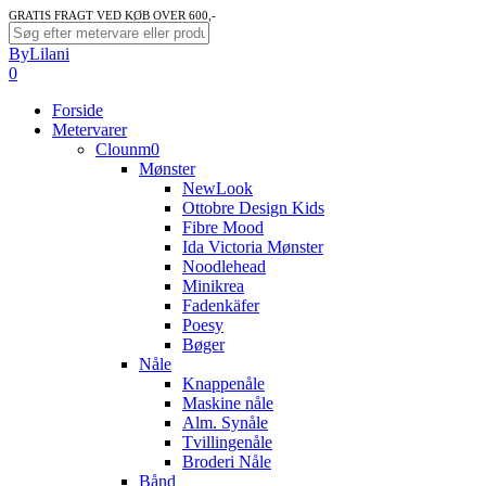
Skip
GRATIS FRAGT VED KØB OVER 600,-
to
Close
ByLilani
main
Search
search
account
0
content
Menu
Forside
Metervarer
Clounm0
Mønster
NewLook
Ottobre Design Kids
Fibre Mood
Ida Victoria Mønster
Noodlehead
Minikrea
Fadenkäfer
Poesy
Bøger
Nåle
Knappenåle
Maskine nåle
Alm. Synåle
Tvillingenåle
Broderi Nåle
Bånd