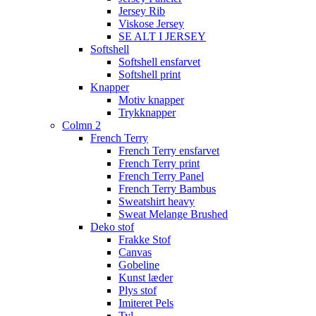
Jersey Rib
Viskose Jersey
SE ALT I JERSEY
Softshell
Softshell ensfarvet
Softshell print
Knapper
Motiv knapper
Trykknapper
Colmn 2
French Terry
French Terry ensfarvet
French Terry print
French Terry Panel
French Terry Bambus
Sweatshirt heavy
Sweat Melange Brushed
Deko stof
Frakke Stof
Canvas
Gobeline
Kunst læder
Plys stof
Imiteret Pels
Tyl