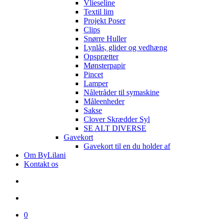
Vlieseline
Textil lim
Projekt Poser
Clips
Snørre Huller
Lynlås, glider og vedhæng
Opsprætter
Mønsterpapir
Pincet
Lamper
Nåletråder til symaskine
Måleenheder
Sakse
Clover Skrædder Syl
SE ALT DIVERSE
Gavekort
Gavekort til en du holder af
Om ByLilani
Kontakt os
search
account
0