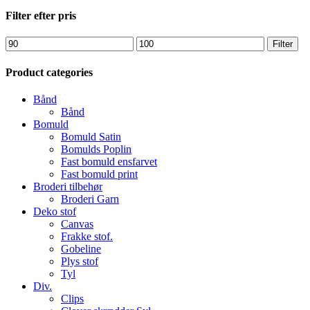
Close
Filter efter pris
Filters
Mindste
Højeste
Filter
pris
pris
Product categories
Bånd
Bånd
Bomuld
Bomuld Satin
Bomulds Poplin
Fast bomuld ensfarvet
Fast bomuld print
Broderi tilbehør
Broderi Garn
Deko stof
Canvas
Frakke stof.
Gobeline
Plys stof
Tyl
Div.
Clips