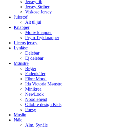
Jersey rib
Jersey Striber
Viskose Jersey
Julestof
Alt til jul
Knapper
Motiv knapper
Prym Trykknapper
Licens jersey
Lynlåse
Delebar
Ej delebar
Mønstre
Bøger
Fadenkäfer
Fibre Mood
Ida Victoria Mønstre
Minikrea
NewLook
Noodlehead
Ottobre design Kids
Poesy
Muslin
Nåle
Alm. Synåle