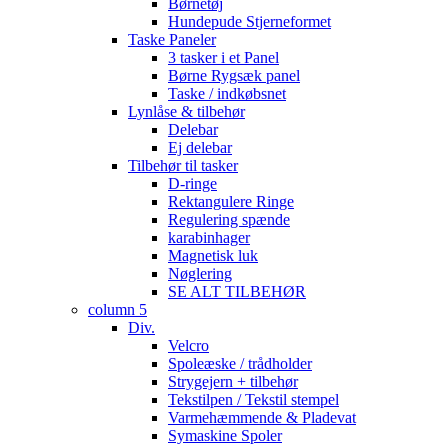
Børnetøj
Hundepude Stjerneformet
Taske Paneler
3 tasker i et Panel
Børne Rygsæk panel
Taske / indkøbsnet
Lynlåse & tilbehør
Delebar
Ej delebar
Tilbehør til tasker
D-ringe
Rektangulere Ringe
Regulering spænde
karabinhager
Magnetisk luk
Nøglering
SE ALT TILBEHØR
column 5
Div.
Velcro
Spoleæske / trådholder
Strygejern + tilbehør
Tekstilpen / Tekstil stempel
Varmehæmmende & Pladevat
Symaskine Spoler