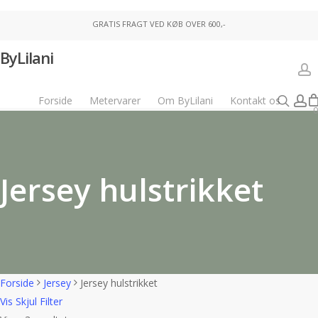
Skip
GRATIS FRAGT VED KØB OVER 600,-
to
main
ByLilani
content
Close
Kurv
Cart
a
sear
a
Forside
Metervarer
Om ByLilani
Kontakt os
0
Jersey hulstrikket
Forside
Jersey
Jersey hulstrikket
Vis
Skjul
Filter