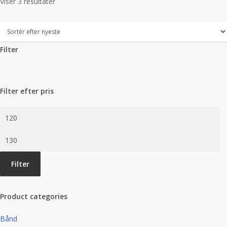
Sorteret
Viser 3 resultater
efter
seneste
Filter
Close
Filters
Filter efter pris
Mindste
pris
Højeste
pris
Filter
Product categories
Bånd