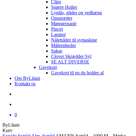
Clips
Snørre Huller
Lynlås, glider og vedhæng
Opsprætter
Mønsterpapir
Pincet
Lamper
Nåletråder til symaskine
Måleenheder
Sakse
Clover Skrædder Syl
SE ALT DIVERSE
Gavekort
Gavekort til en du holder af
Om ByLilani
Kontakt os
search
account
0
ByLilani
Close
Kurv
Cart
Forside
Sytråd
Alm. Sytråd
AMANN Sytråd – 1000 M – Mørke