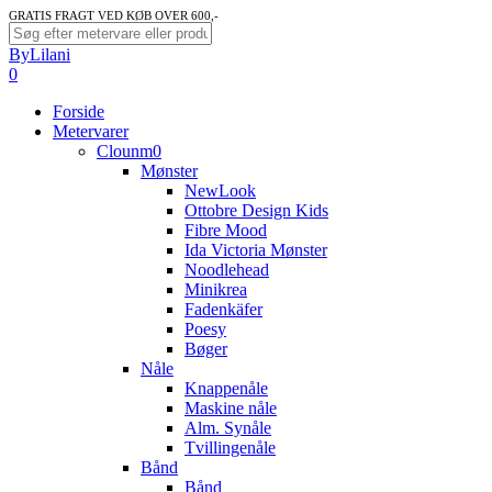
Skip
GRATIS FRAGT VED KØB OVER 600,-
to
Close
ByLilani
main
Search
search
account
0
content
Menu
Forside
Metervarer
Clounm0
Mønster
NewLook
Ottobre Design Kids
Fibre Mood
Ida Victoria Mønster
Noodlehead
Minikrea
Fadenkäfer
Poesy
Bøger
Nåle
Knappenåle
Maskine nåle
Alm. Synåle
Tvillingenåle
Bånd
Bånd