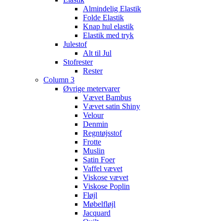
Almindelig Elastik
Folde Elastik
Knap hul elastik
Elastik med tryk
Julestof
Alt til Jul
Stofrester
Rester
Column 3
Øvrige metervarer
Vævet Bambus
Vævet satin Shiny
Velour
Denmin
Regntøjsstof
Frotte
Muslin
Satin Foer
Vaffel vævet
Viskose vævet
Viskose Poplin
Fløjl
Møbelfløjl
Jacquard