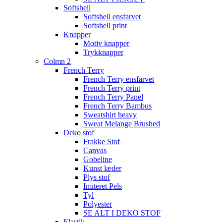
Softshell
Softshell ensfarvet
Softshell print
Knapper
Motiv knapper
Trykknapper
Colmn 2
French Terry
French Terry ensfarvet
French Terry print
French Terry Panel
French Terry Bambus
Sweatshirt heavy
Sweat Melange Brushed
Deko stof
Frakke Stof
Canvas
Gobeline
Kunst læder
Plys stof
Imiteret Pels
Tyl
Polyester
SE ALT I DEKO STOF
Elastik