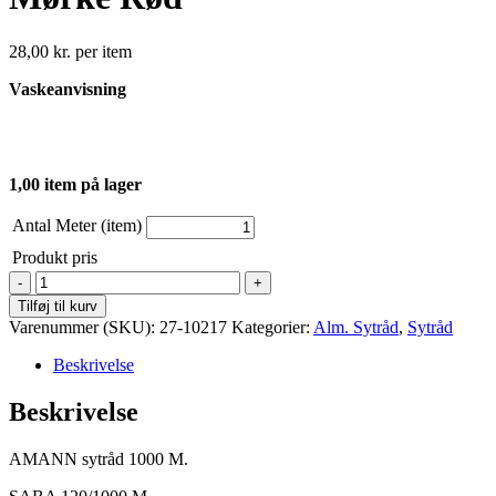
28,00
kr.
per item
Vaskeanvisning
1,00 item på lager
Antal Meter (item)
Produkt pris
AMANN
Sytråd
Tilføj til kurv
-
Varenummer (SKU):
27-10217
Kategorier:
Alm. Sytråd
,
Sytråd
1000
M
Beskrivelse
-
Mørke
Beskrivelse
Rød
antal
AMANN sytråd 1000 M.