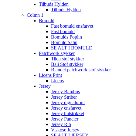
Tilbuds Hylden
Tilbuds Hylden
Colmn 1
Bomuld
Fast bomuld ensfarvet
Fast bomuld
Bomulds Poplin
Bomuld Satin
SE ALT I BOMULD
Patchwork stykker
Tilda stof stykker
Bali Stof stykker
Blandet patchwork stof stykker
Licens Print
Licens
Jersey
Jersey Bambus
Jersey Striber
Jersey digitalprint
Jersey ensfarvet
Jersey hulstrikket
Jersey Paneler
Jersey Rib
Viskose Jersey
SE ALT I JERSEY