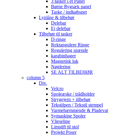
3 tasker i et Panel
Børne Rygsæk panel
Taske / indkøbsnet
Lynlåse & tilbehør
Delebar
Ej delebar
Tilbehør til tasker
D-ringe
Rektangulere Ringe
Regulering spænde
karabinhager
Magnetisk luk
Nøglering
SE ALT TILBEHØR
column 5
Div.
Velcro
Spoleæske / trådholder
Strygejern + tilbehør
Tekstilpen / Tekstil stempel
Varmehæmmende & Pladevat
Symaskine Spoler
Vlieseline
Limstift til stof
Projekt Poser