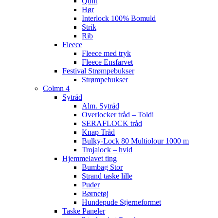
Quilt
Hør
Interlock 100% Bomuld
Strik
Rib
Fleece
Fleece med tryk
Fleece Ensfarvet
Festival Strømpebukser
Strømpebukser
Colmn 4
Sytråd
Alm. Sytråd
Overlocker tråd – Toldi
SERAFLOCK tråd
Knap Tråd
Bulky-Lock 80 Multiolour 1000 m
Trojalock – hvid
Hjemmelavet ting
Bumbag Stor
Strand taske lille
Puder
Børnetøj
Hundepude Stjerneformet
Taske Paneler