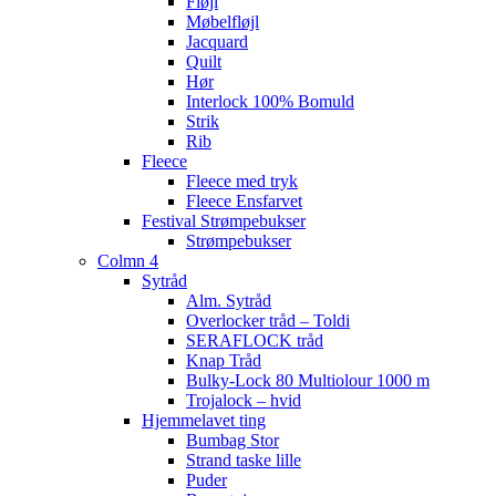
Fløjl
Møbelfløjl
Jacquard
Quilt
Hør
Interlock 100% Bomuld
Strik
Rib
Fleece
Fleece med tryk
Fleece Ensfarvet
Festival Strømpebukser
Strømpebukser
Colmn 4
Sytråd
Alm. Sytråd
Overlocker tråd – Toldi
SERAFLOCK tråd
Knap Tråd
Bulky-Lock 80 Multiolour 1000 m
Trojalock – hvid
Hjemmelavet ting
Bumbag Stor
Strand taske lille
Puder