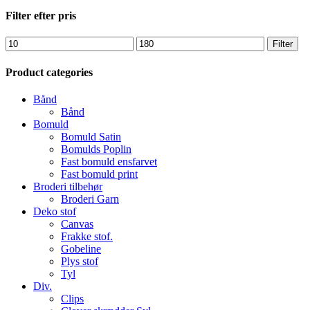
Close
Filter efter pris
Filters
Mindste
Højeste
Filter
pris
pris
Product categories
Bånd
Bånd
Bomuld
Bomuld Satin
Bomulds Poplin
Fast bomuld ensfarvet
Fast bomuld print
Broderi tilbehør
Broderi Garn
Deko stof
Canvas
Frakke stof.
Gobeline
Plys stof
Tyl
Div.
Clips