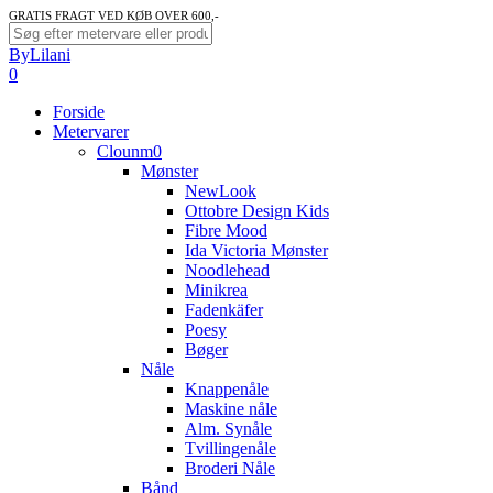
Skip
GRATIS FRAGT VED KØB OVER 600,-
to
Close
ByLilani
main
Search
search
account
0
content
Menu
Forside
Metervarer
Clounm0
Mønster
NewLook
Ottobre Design Kids
Fibre Mood
Ida Victoria Mønster
Noodlehead
Minikrea
Fadenkäfer
Poesy
Bøger
Nåle
Knappenåle
Maskine nåle
Alm. Synåle
Tvillingenåle
Broderi Nåle
Bånd