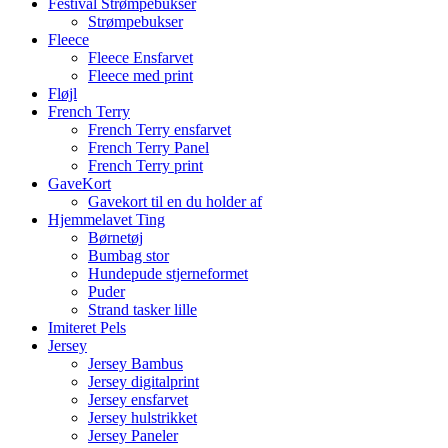
Festival Strømpebukser
Strømpebukser
Fleece
Fleece Ensfarvet
Fleece med print
Fløjl
French Terry
French Terry ensfarvet
French Terry Panel
French Terry print
GaveKort
Gavekort til en du holder af
Hjemmelavet Ting
Børnetøj
Bumbag stor
Hundepude stjerneformet
Puder
Strand tasker lille
Imiteret Pels
Jersey
Jersey Bambus
Jersey digitalprint
Jersey ensfarvet
Jersey hulstrikket
Jersey Paneler