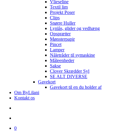
Vlieseline
Textil lim
Projekt Poser
Clips
Snørre Huller
Lynlås, glider og vedhæng
Opsprætter
Mønsterpapir
Pincet
Lamper
Nåletråder til symaskine
Måleenheder
Sakse
Clover Skrædder Syl
SE ALT DIVERSE
Gavekort
Gavekort til en du holder af
Om ByLilani
Kontakt os
search
account
0