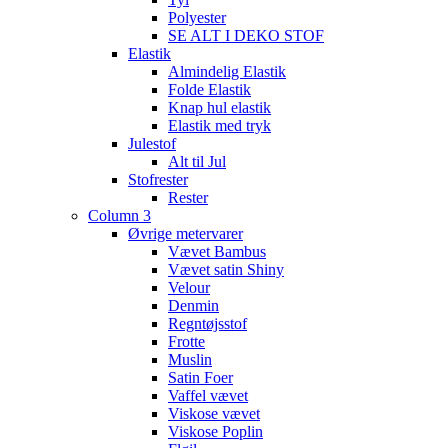
Polyester
SE ALT I DEKO STOF
Elastik
Almindelig Elastik
Folde Elastik
Knap hul elastik
Elastik med tryk
Julestof
Alt til Jul
Stofrester
Rester
Column 3
Øvrige metervarer
Vævet Bambus
Vævet satin Shiny
Velour
Denmin
Regntøjsstof
Frotte
Muslin
Satin Foer
Vaffel vævet
Viskose vævet
Viskose Poplin