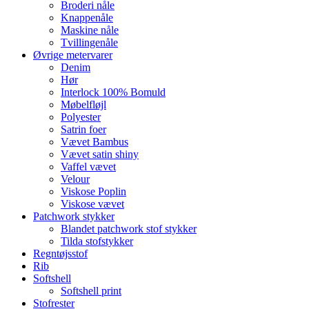
Broderi nåle
Knappenåle
Maskine nåle
Tvillingenåle
Øvrige metervarer
Denim
Hør
Interlock 100% Bomuld
Møbelfløjl
Polyester
Satrin foer
Vævet Bambus
Vævet satin shiny
Vaffel vævet
Velour
Viskose Poplin
Viskose vævet
Patchwork stykker
Blandet patchwork stof stykker
Tilda stofstykker
Regntøjsstof
Rib
Softshell
Softshell print
Stofrester