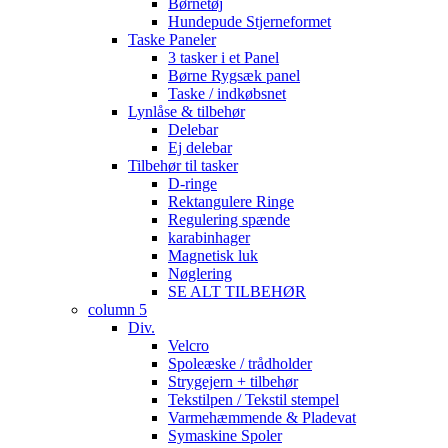
Børnetøj
Hundepude Stjerneformet
Taske Paneler
3 tasker i et Panel
Børne Rygsæk panel
Taske / indkøbsnet
Lynlåse & tilbehør
Delebar
Ej delebar
Tilbehør til tasker
D-ringe
Rektangulere Ringe
Regulering spænde
karabinhager
Magnetisk luk
Nøglering
SE ALT TILBEHØR
column 5
Div.
Velcro
Spoleæske / trådholder
Strygejern + tilbehør
Tekstilpen / Tekstil stempel
Varmehæmmende & Pladevat
Symaskine Spoler