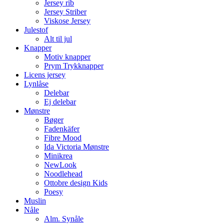
Jersey rib
Jersey Striber
Viskose Jersey
Julestof
Alt til jul
Knapper
Motiv knapper
Prym Trykknapper
Licens jersey
Lynlåse
Delebar
Ej delebar
Mønstre
Bøger
Fadenkäfer
Fibre Mood
Ida Victoria Mønstre
Minikrea
NewLook
Noodlehead
Ottobre design Kids
Poesy
Muslin
Nåle
Alm. Synåle