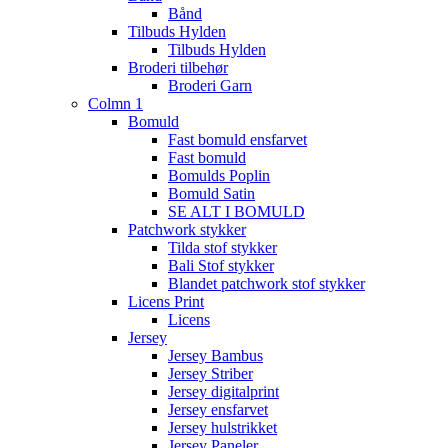
Bånd
Tilbuds Hylden
Tilbuds Hylden
Broderi tilbehør
Broderi Garn
Colmn 1
Bomuld
Fast bomuld ensfarvet
Fast bomuld
Bomulds Poplin
Bomuld Satin
SE ALT I BOMULD
Patchwork stykker
Tilda stof stykker
Bali Stof stykker
Blandet patchwork stof stykker
Licens Print
Licens
Jersey
Jersey Bambus
Jersey Striber
Jersey digitalprint
Jersey ensfarvet
Jersey hulstrikket
Jersey Paneler