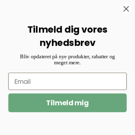
Patchwork – Lyserøde blomster, på
lyserød.
Tilmeld dig vores
25,00
kr.
per item
nyhedsbrev
Bliv opdateret på nye produkter, rabatter og
meget mere.
Tilmeld mig
Vælg antal meter
Hurtigt Kig