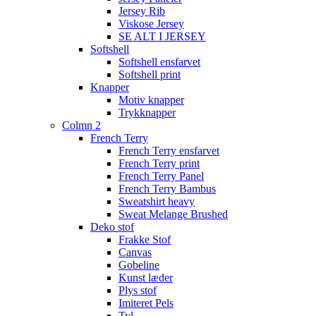
Jersey Rib
Viskose Jersey
SE ALT I JERSEY
Softshell
Softshell ensfarvet
Softshell print
Knapper
Motiv knapper
Trykknapper
Colmn 2
French Terry
French Terry ensfarvet
French Terry print
French Terry Panel
French Terry Bambus
Sweatshirt heavy
Sweat Melange Brushed
Deko stof
Frakke Stof
Canvas
Gobeline
Kunst læder
Plys stof
Imiteret Pels
Tyl