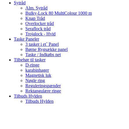
Sytråd
Alm. Sytråd
Bulky-Lock 80 MultiColour 1000 m
Knap Tråd
Overlocker tråd
Seraflock tråd
Trojalock - Hvid
Taske Paneler
3 tasker i et` Panel
Børne Rygsække panel
Taske / Indkøbs net
Tilbehør til tasker
D-ringe
karabinhager
Magnetisk luk
Nøgle ring
Reguleringspænder
Rektangulære ringe
Tilbuds Hylden
Tilbuds Hylden