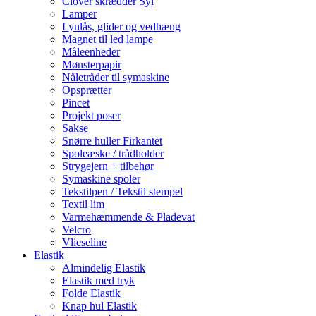
Clover skrædder Syl
Lamper
Lynlås, glider og vedhæng
Magnet til led lampe
Måleenheder
Mønsterpapir
Nåletråder til symaskine
Opsprætter
Pincet
Projekt poser
Sakse
Snørre huller Firkantet
Spoleæske / trådholder
Strygejern + tilbehør
Symaskine spoler
Tekstilpen / Tekstil stempel
Textil lim
Varmehæmmende & Pladevat
Velcro
Vlieseline
Elastik
Almindelig Elastik
Elastik med tryk
Folde Elastik
Knap hul Elastik