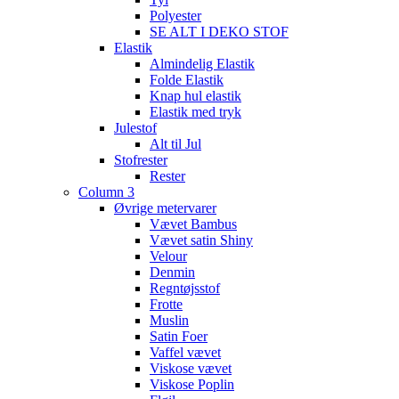
Polyester
SE ALT I DEKO STOF
Elastik
Almindelig Elastik
Folde Elastik
Knap hul elastik
Elastik med tryk
Julestof
Alt til Jul
Stofrester
Rester
Column 3
Øvrige metervarer
Vævet Bambus
Vævet satin Shiny
Velour
Denmin
Regntøjsstof
Frotte
Muslin
Satin Foer
Vaffel vævet
Viskose vævet
Viskose Poplin