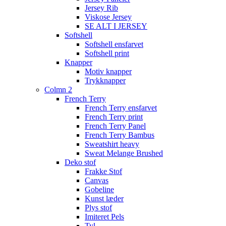
Jersey Rib
Viskose Jersey
SE ALT I JERSEY
Softshell
Softshell ensfarvet
Softshell print
Knapper
Motiv knapper
Trykknapper
Colmn 2
French Terry
French Terry ensfarvet
French Terry print
French Terry Panel
French Terry Bambus
Sweatshirt heavy
Sweat Melange Brushed
Deko stof
Frakke Stof
Canvas
Gobeline
Kunst læder
Plys stof
Imiteret Pels
Tyl