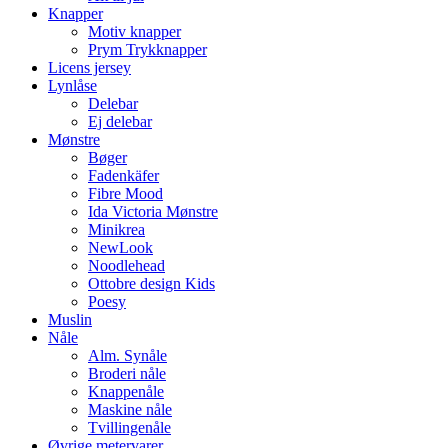
Knapper
Motiv knapper
Prym Trykknapper
Licens jersey
Lynlåse
Delebar
Ej delebar
Mønstre
Bøger
Fadenkäfer
Fibre Mood
Ida Victoria Mønstre
Minikrea
NewLook
Noodlehead
Ottobre design Kids
Poesy
Muslin
Nåle
Alm. Synåle
Broderi nåle
Knappenåle
Maskine nåle
Tvillingenåle
Øvrige metervarer