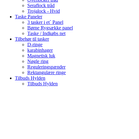
Seraflock tråd
Trojalock - Hvid
Taske Paneler
3 tasker i et` Panel
Børne Rygsække panel
Taske / Indkøbs net
Tilbehør til tasker
D-ringe
karabinhager
Magnetisk luk
Nøgle ring
Reguleringspænder
Rektangulære ringe
Tilbuds Hylden
Tilbuds Hylden