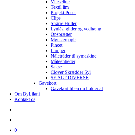
Vlieseline
Textil lim
Projekt Poser
Clips
Snørre Huller
Lynlås, glider og vedhæng
Opsprætter
Mønsterpapir
Pincet
Lamper
Nåletråder til symaskine
Måleenheder
Sakse
Clover Skrædder Syl
SE ALT DIVERSE
Gavekort
Gavekort til en du holder af
Om ByLilani
Kontakt os
search
account
0