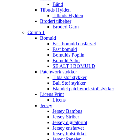
Bånd
Tilbuds Hylden
Tilbuds Hylden
Broderi tilbehør
Broderi Garn
Colmn 1
Bomuld
Fast bomuld ensfarvet
Fast bomuld
Bomulds Poplin
Bomuld Satin
SE ALT I BOMULD
Patchwork stykker
Tilda stof stykker
Bali Stof stykker
Blandet patchwork stof stykker
Licens Print
Licens
Jersey
Jersey Bambus
Jersey Striber
Jersey digitalprint
Jersey ensfarvet
Jersey hulstrikket
Jersey Paneler