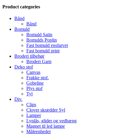
Close
Product categories
Filters
Bånd
Bånd
Bomuld
Bomuld Satin
Bomulds Poplin
Fast bomuld ensfarvet
Fast bomuld print
Broderi tilbehør
Broderi Garn
Deko stof
Canvas
Frakke stof.
Gobeline
Plys stof
Tyl
Div.
Clips
Clover skrædder Syl
Lamper
Lynlås, glider og vedhæng
Magnet til led lampe
Måleenheder