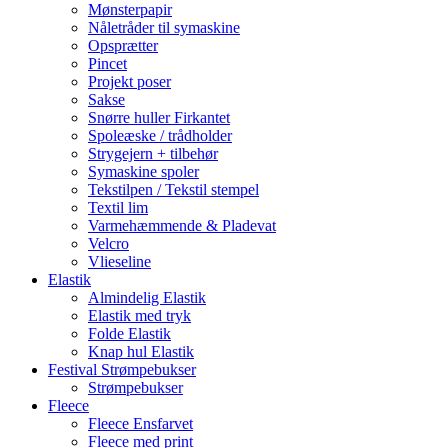
Mønsterpapir
Nåletråder til symaskine
Opsprætter
Pincet
Projekt poser
Sakse
Snørre huller Firkantet
Spoleæske / trådholder
Strygejern + tilbehør
Symaskine spoler
Tekstilpen / Tekstil stempel
Textil lim
Varmehæmmende & Pladevat
Velcro
Vlieseline
Elastik
Almindelig Elastik
Elastik med tryk
Folde Elastik
Knap hul Elastik
Festival Strømpebukser
Strømpebukser
Fleece
Fleece Ensfarvet
Fleece med print