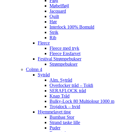
Fløjl
Møbelfløjl
Jacquard
Quilt
Hør
Interlock 100% Bomuld
Strik
Rib
Fleece
Fleece med tryk
Fleece Ensfarvet
Festival Strømpebukser
Strømpebukser
Colmn 4
Sytråd
Alm. Sytråd
Overlocker tråd – Toldi
SERAFLOCK tråd
Knap Tråd
Bulky-Lock 80 Multiolour 1000 m
Trojalock – hvid
Hjemmelavet ting
Bumbag Stor
Strand taske lille
Puder