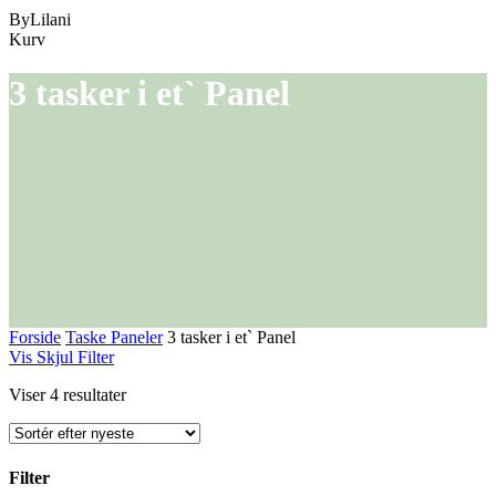
ByLilani
Close
Kurv
Cart
3 tasker i et` Panel
Forside
Taske Paneler
3 tasker i et` Panel
Vis
Skjul
Filter
Sorteret
Viser 4 resultater
efter
seneste
Filter