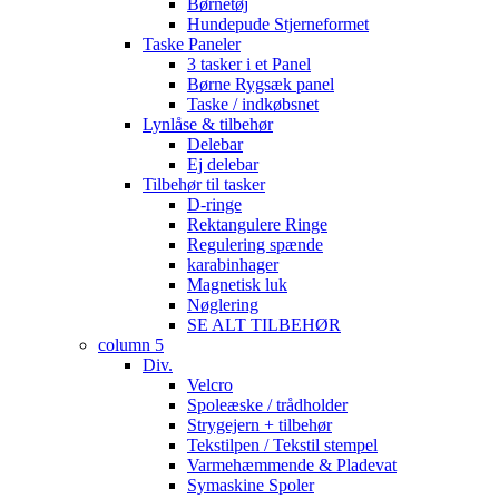
Børnetøj
Hundepude Stjerneformet
Taske Paneler
3 tasker i et Panel
Børne Rygsæk panel
Taske / indkøbsnet
Lynlåse & tilbehør
Delebar
Ej delebar
Tilbehør til tasker
D-ringe
Rektangulere Ringe
Regulering spænde
karabinhager
Magnetisk luk
Nøglering
SE ALT TILBEHØR
column 5
Div.
Velcro
Spoleæske / trådholder
Strygejern + tilbehør
Tekstilpen / Tekstil stempel
Varmehæmmende & Pladevat
Symaskine Spoler