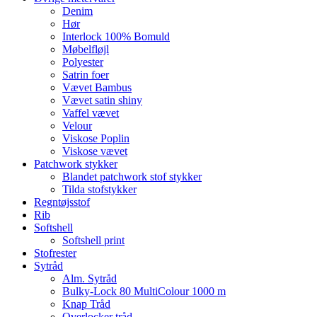
Denim
Hør
Interlock 100% Bomuld
Møbelfløjl
Polyester
Satrin foer
Vævet Bambus
Vævet satin shiny
Vaffel vævet
Velour
Viskose Poplin
Viskose vævet
Patchwork stykker
Blandet patchwork stof stykker
Tilda stofstykker
Regntøjsstof
Rib
Softshell
Softshell print
Stofrester
Sytråd
Alm. Sytråd
Bulky-Lock 80 MultiColour 1000 m
Knap Tråd
Overlocker tråd