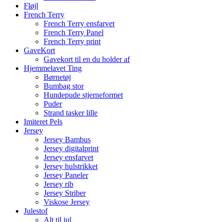
Fløjl
French Terry
French Terry ensfarvet
French Terry Panel
French Terry print
GaveKort
Gavekort til en du holder af
Hjemmelavet Ting
Børnetøj
Bumbag stor
Hundepude stjerneformet
Puder
Strand tasker lille
Imiteret Pels
Jersey
Jersey Bambus
Jersey digitalprint
Jersey ensfarvet
Jersey hulstrikket
Jersey Paneler
Jersey rib
Jersey Striber
Viskose Jersey
Julestof
Alt til jul