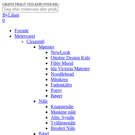
Skip
GRATIS FRAGT VED KØB OVER 600,-
to
Close
ByLilani
main
Search
search
account
0
content
Menu
Forside
Metervarer
Clounm0
Mønster
NewLook
Ottobre Design Kids
Fibre Mood
Ida Victoria Mønster
Noodlehead
Minikrea
Fadenkäfer
Poesy
Bøger
Nåle
Knappenåle
Maskine nåle
Alm. Synåle
Tvillingenåle
Broderi Nåle
Bånd