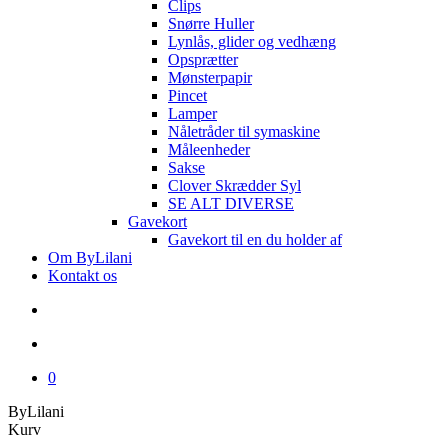
Clips
Snørre Huller
Lynlås, glider og vedhæng
Opsprætter
Mønsterpapir
Pincet
Lamper
Nåletråder til symaskine
Måleenheder
Sakse
Clover Skrædder Syl
SE ALT DIVERSE
Gavekort
Gavekort til en du holder af
Om ByLilani
Kontakt os
search
account
0
ByLilani
Close
Kurv
Cart