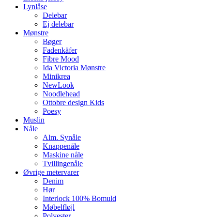
Lynlåse
Delebar
Ej delebar
Mønstre
Bøger
Fadenkäfer
Fibre Mood
Ida Victoria Mønstre
Minikrea
NewLook
Noodlehead
Ottobre design Kids
Poesy
Muslin
Nåle
Alm. Synåle
Knappenåle
Maskine nåle
Tvillingenåle
Øvrige metervarer
Denim
Hør
Interlock 100% Bomuld
Møbelfløjl
Polyester