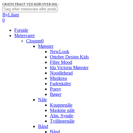
Skip
GRATIS FRAGT VED KØB OVER 600,-
to
Close
ByLilani
main
Search
search
account
0
content
Menu
Forside
Metervarer
Clounm0
Mønster
NewLook
Ottobre Design Kids
Fibre Mood
Ida Victoria Mønster
Noodlehead
Minikrea
Fadenkäfer
Poesy
Bøger
Nåle
Knappenåle
Maskine nåle
Alm. Synåle
Tvillingenåle
Bånd
Bånd