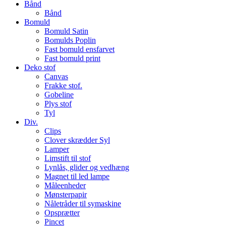
Bånd
Bånd
Bomuld
Bomuld Satin
Bomulds Poplin
Fast bomuld ensfarvet
Fast bomuld print
Deko stof
Canvas
Frakke stof.
Gobeline
Plys stof
Tyl
Div.
Clips
Clover skrædder Syl
Lamper
Limstift til stof
Lynlås, glider og vedhæng
Magnet til led lampe
Måleenheder
Mønsterpapir
Nåletråder til symaskine
Opsprætter
Pincet