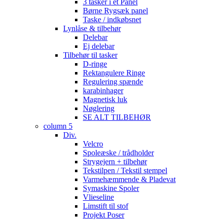
3 tasker i et Panel
Børne Rygsæk panel
Taske / indkøbsnet
Lynlåse & tilbehør
Delebar
Ej delebar
Tilbehør til tasker
D-ringe
Rektangulere Ringe
Regulering spænde
karabinhager
Magnetisk luk
Nøglering
SE ALT TILBEHØR
column 5
Div.
Velcro
Spoleæske / trådholder
Strygejern + tilbehør
Tekstilpen / Tekstil stempel
Varmehæmmende & Pladevat
Symaskine Spoler
Vlieseline
Limstift til stof
Projekt Poser