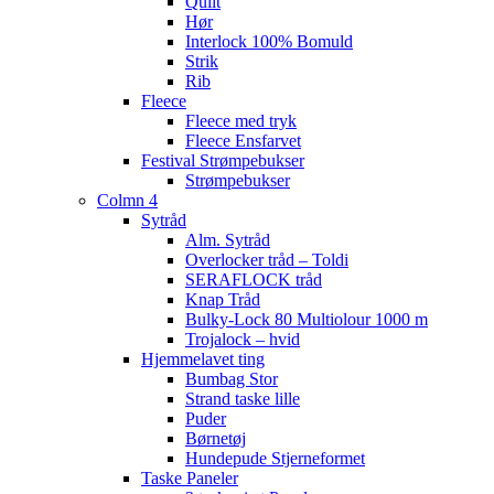
Quilt
Hør
Interlock 100% Bomuld
Strik
Rib
Fleece
Fleece med tryk
Fleece Ensfarvet
Festival Strømpebukser
Strømpebukser
Colmn 4
Sytråd
Alm. Sytråd
Overlocker tråd – Toldi
SERAFLOCK tråd
Knap Tråd
Bulky-Lock 80 Multiolour 1000 m
Trojalock – hvid
Hjemmelavet ting
Bumbag Stor
Strand taske lille
Puder
Børnetøj
Hundepude Stjerneformet
Taske Paneler