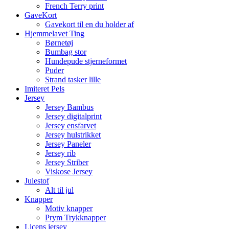
French Terry print
GaveKort
Gavekort til en du holder af
Hjemmelavet Ting
Børnetøj
Bumbag stor
Hundepude stjerneformet
Puder
Strand tasker lille
Imiteret Pels
Jersey
Jersey Bambus
Jersey digitalprint
Jersey ensfarvet
Jersey hulstrikket
Jersey Paneler
Jersey rib
Jersey Striber
Viskose Jersey
Julestof
Alt til jul
Knapper
Motiv knapper
Prym Trykknapper
Licens jersey