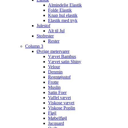
Almindelig Elastik
Folde Elastik
Knap hul elastik
Elastik med tryk
Julestof
Alt til Jul
Stofrester
Rester
Column 3
Øvrige metervarer
Vævet Bambus
Vævet satin Shiny
Velour
Denmin
Regntøjsstof
Frotte
Muslin
Satin Foer
Vaffel vævet
Viskose vævet
Viskose Poplin
Fløjl
Møbelfløjl
Jacquard