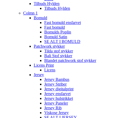
Tilbuds Hylden
Tilbuds Hylden
Colmn 1
Bomuld
Fast bomuld ensfarvet
Fast bomuld
Bomulds Poplin
Bomuld Satin
SE ALT I BOMULD
Patchwork stykker
Tilda stof stykker
Bali Stof stykker
Blandet patchwork stof stykker
Licens Print
Licens
Jersey
Jersey Bambus
Jersey Striber
Jersey digitalprint
Jersey ensfarvet
Jersey hulstrikket
Jersey Paneler
Jersey Rib
Viskose Jersey
SE ALT I JERSEY