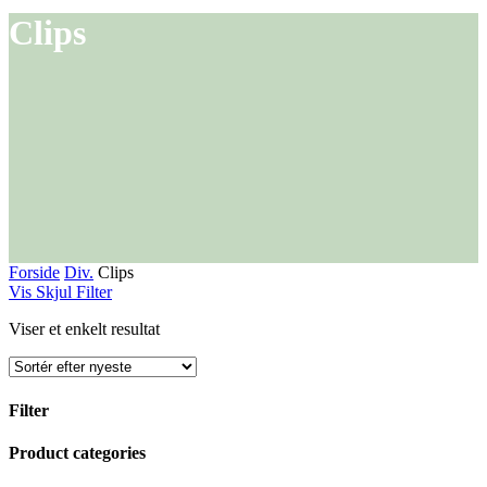
Clips
Forside
Div.
Clips
Vis
Skjul
Filter
Viser et enkelt resultat
Filter
Close
Product categories
Filters