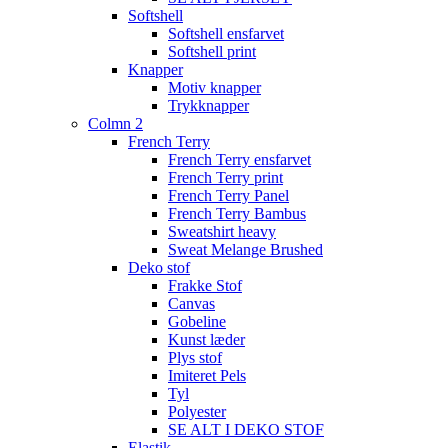
Softshell
Softshell ensfarvet
Softshell print
Knapper
Motiv knapper
Trykknapper
Colmn 2
French Terry
French Terry ensfarvet
French Terry print
French Terry Panel
French Terry Bambus
Sweatshirt heavy
Sweat Melange Brushed
Deko stof
Frakke Stof
Canvas
Gobeline
Kunst læder
Plys stof
Imiteret Pels
Tyl
Polyester
SE ALT I DEKO STOF
Elastik