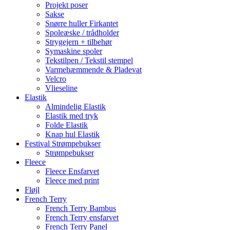
Projekt poser
Sakse
Snørre huller Firkantet
Spoleæske / trådholder
Strygejern + tilbehør
Symaskine spoler
Tekstilpen / Tekstil stempel
Varmehæmmende & Pladevat
Velcro
Vlieseline
Elastik
Almindelig Elastik
Elastik med tryk
Folde Elastik
Knap hul Elastik
Festival Strømpebukser
Strømpebukser
Fleece
Fleece Ensfarvet
Fleece med print
Fløjl
French Terry
French Terry Bambus
French Terry ensfarvet
French Terry Panel