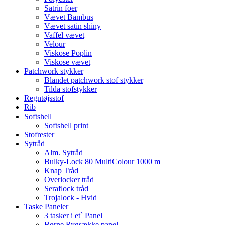
Satrin foer
Vævet Bambus
Vævet satin shiny
Vaffel vævet
Velour
Viskose Poplin
Viskose vævet
Patchwork stykker
Blandet patchwork stof stykker
Tilda stofstykker
Regntøjsstof
Rib
Softshell
Softshell print
Stofrester
Sytråd
Alm. Sytråd
Bulky-Lock 80 MultiColour 1000 m
Knap Tråd
Overlocker tråd
Seraflock tråd
Trojalock - Hvid
Taske Paneler
3 tasker i et` Panel
Børne Rygsække panel