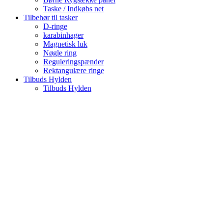
Taske / Indkøbs net
Tilbehør til tasker
D-ringe
karabinhager
Magnetisk luk
Nøgle ring
Reguleringspænder
Rektangulære ringe
Tilbuds Hylden
Tilbuds Hylden