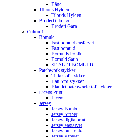
Bånd
Tilbuds Hylden
Tilbuds Hylden
Broderi tilbehør
Broderi Garn
Colmn 1
Bomuld
Fast bomuld ensfarvet
Fast bomuld
Bomulds Poplin
Bomuld Satin
SE ALT I BOMULD
Patchwork stykker
Tilda stof stykker
Bali Stof stykker
Blandet patchwork stof stykker
Licens Print
Licens
Jersey
Jersey Bambus
Jersey Striber
Jersey digitalprint
Jersey ensfarvet
Jersey hulstrikket
Jersey Paneler