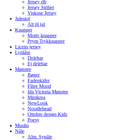
Jersey rib
Jersey Striber
Viskose Jersey
Julestof
Alt til jul
Knapper
Motiv knapper
Prym Trykknapper
Licens jersey
Lynlåse
Delebar
Ej delebar
Mønstre
Bøger
Fadenkäfer
Fibre Mood
Ida Victoria Mønstre
Minikrea
NewLook
Noodlehead
Ottobre design Kids
Poesy
Muslin
Nåle
Alm. Synåle