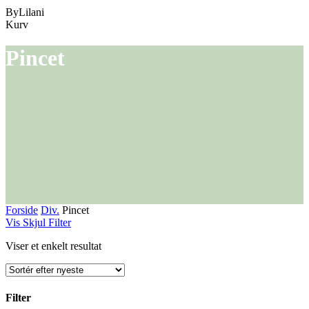
ByLilani
Close
Kurv
Cart
Pincet
Forside
Div.
Pincet
Vis
Skjul
Filter
Viser et enkelt resultat
Filter