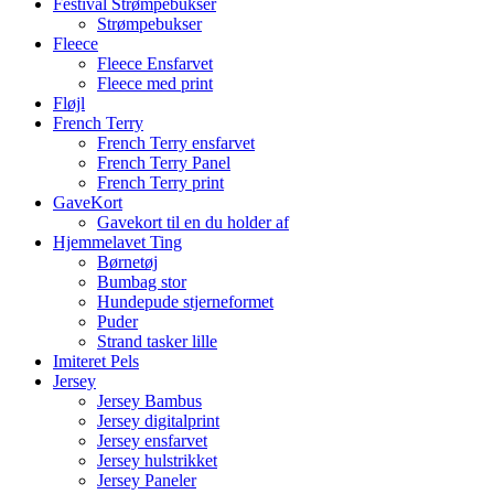
Festival Strømpebukser
Strømpebukser
Fleece
Fleece Ensfarvet
Fleece med print
Fløjl
French Terry
French Terry ensfarvet
French Terry Panel
French Terry print
GaveKort
Gavekort til en du holder af
Hjemmelavet Ting
Børnetøj
Bumbag stor
Hundepude stjerneformet
Puder
Strand tasker lille
Imiteret Pels
Jersey
Jersey Bambus
Jersey digitalprint
Jersey ensfarvet
Jersey hulstrikket
Jersey Paneler