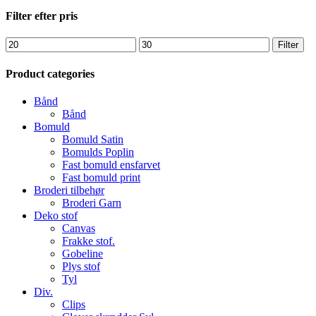
Close
Filter efter pris
Filters
Mindste
Højeste
Filter
pris
pris
Product categories
Bånd
Bånd
Bomuld
Bomuld Satin
Bomulds Poplin
Fast bomuld ensfarvet
Fast bomuld print
Broderi tilbehør
Broderi Garn
Deko stof
Canvas
Frakke stof.
Gobeline
Plys stof
Tyl
Div.
Clips