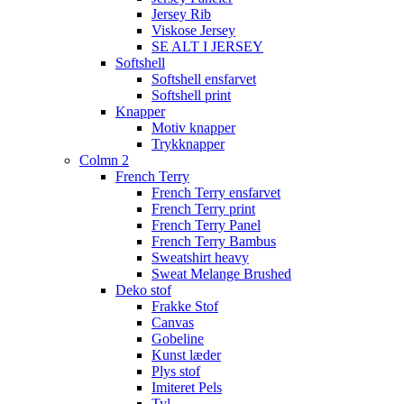
Jersey Rib
Viskose Jersey
SE ALT I JERSEY
Softshell
Softshell ensfarvet
Softshell print
Knapper
Motiv knapper
Trykknapper
Colmn 2
French Terry
French Terry ensfarvet
French Terry print
French Terry Panel
French Terry Bambus
Sweatshirt heavy
Sweat Melange Brushed
Deko stof
Frakke Stof
Canvas
Gobeline
Kunst læder
Plys stof
Imiteret Pels
Tyl