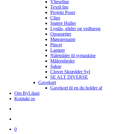
Vlieseline
Textil lim
Projekt Poser
Clips
Snørre Huller
Lynlås, glider og vedhæng
Opsprætter
Mønsterpapir
Pincet
Lamper
Nåletråder til symaskine
Måleenheder
Sakse
Clover Skrædder Syl
SE ALT DIVERSE
Gavekort
Gavekort til en du holder af
Om ByLilani
Kontakt os
search
account
0