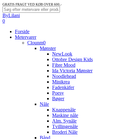
Skip
GRATIS FRAGT VED KØB OVER 600,-
to
Close
ByLilani
main
Search
search
account
0
content
Menu
Forside
Metervarer
Clounm0
Mønster
NewLook
Ottobre Design Kids
Fibre Mood
Ida Victoria Mønster
Noodlehead
Minikrea
Fadenkäfer
Poesy
Bøger
Nåle
Knappenåle
Maskine nåle
Alm. Synåle
Tvillingenåle
Broderi Nåle
Bånd