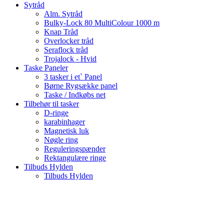
Sytråd
Alm. Sytråd
Bulky-Lock 80 MultiColour 1000 m
Knap Tråd
Overlocker tråd
Seraflock tråd
Trojalock - Hvid
Taske Paneler
3 tasker i et` Panel
Børne Rygsække panel
Taske / Indkøbs net
Tilbehør til tasker
D-ringe
karabinhager
Magnetisk luk
Nøgle ring
Reguleringspænder
Rektangulære ringe
Tilbuds Hylden
Tilbuds Hylden