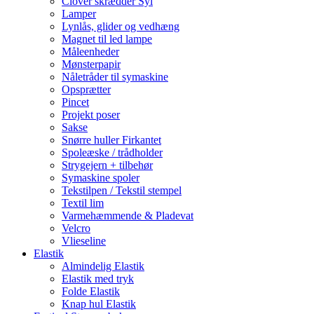
Clover skrædder Syl
Lamper
Lynlås, glider og vedhæng
Magnet til led lampe
Måleenheder
Mønsterpapir
Nåletråder til symaskine
Opsprætter
Pincet
Projekt poser
Sakse
Snørre huller Firkantet
Spoleæske / trådholder
Strygejern + tilbehør
Symaskine spoler
Tekstilpen / Tekstil stempel
Textil lim
Varmehæmmende & Pladevat
Velcro
Vlieseline
Elastik
Almindelig Elastik
Elastik med tryk
Folde Elastik
Knap hul Elastik