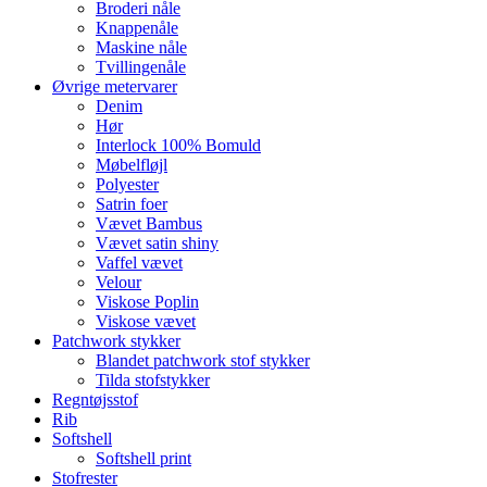
Broderi nåle
Knappenåle
Maskine nåle
Tvillingenåle
Øvrige metervarer
Denim
Hør
Interlock 100% Bomuld
Møbelfløjl
Polyester
Satrin foer
Vævet Bambus
Vævet satin shiny
Vaffel vævet
Velour
Viskose Poplin
Viskose vævet
Patchwork stykker
Blandet patchwork stof stykker
Tilda stofstykker
Regntøjsstof
Rib
Softshell
Softshell print
Stofrester