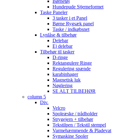
Børnetøj
Hundepude Stjerneformet
Taske Paneler
3 tasker i et Panel
Børne Rygsæk panel
Taske / indkøbsnet
Lynlåse & tilbehør
Delebar
Ej delebar
Tilbehør til tasker
D-ringe
Rektangulere Ringe
Regulering spænde
karabinhager
Magnetisk luk
Nøglering
SE ALT TILBEHØR
column 5
Div.
Velcro
Spoleæske / trådholder
Strygejern + tilbehør
Tekstilpen / Tekstil stempel
Varmehæmmende & Pladevat
Symaskine Spoler