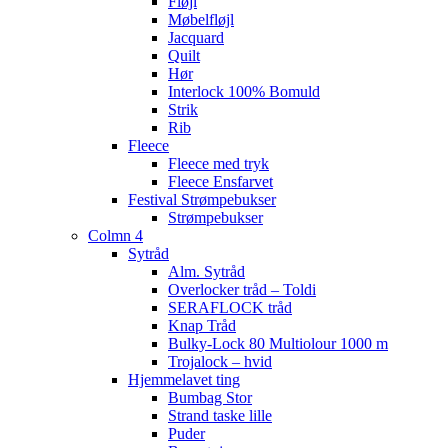
Fløjl
Møbelfløjl
Jacquard
Quilt
Hør
Interlock 100% Bomuld
Strik
Rib
Fleece
Fleece med tryk
Fleece Ensfarvet
Festival Strømpebukser
Strømpebukser
Colmn 4
Sytråd
Alm. Sytråd
Overlocker tråd – Toldi
SERAFLOCK tråd
Knap Tråd
Bulky-Lock 80 Multiolour 1000 m
Trojalock – hvid
Hjemmelavet ting
Bumbag Stor
Strand taske lille
Puder