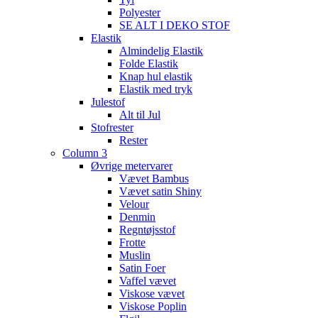
Polyester
SE ALT I DEKO STOF
Elastik
Almindelig Elastik
Folde Elastik
Knap hul elastik
Elastik med tryk
Julestof
Alt til Jul
Stofrester
Rester
Column 3
Øvrige metervarer
Vævet Bambus
Vævet satin Shiny
Velour
Denmin
Regntøjsstof
Frotte
Muslin
Satin Foer
Vaffel vævet
Viskose vævet
Viskose Poplin