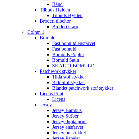
Bånd
Tilbuds Hylden
Tilbuds Hylden
Broderi tilbehør
Broderi Garn
Colmn 1
Bomuld
Fast bomuld ensfarvet
Fast bomuld
Bomulds Poplin
Bomuld Satin
SE ALT I BOMULD
Patchwork stykker
Tilda stof stykker
Bali Stof stykker
Blandet patchwork stof stykker
Licens Print
Licens
Jersey
Jersey Bambus
Jersey Striber
Jersey digitalprint
Jersey ensfarvet
Jersey hulstrikket
Jersey Paneler