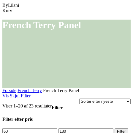
ByLilani
Close
Kurv
Cart
French Terry Panel
Forside
French Terry
French Terry Panel
Vis
Skjul
Filter
Sorteret
Viser 1–20 af 23 resultater
Filter
efter
seneste
Close
Filter efter pris
Filters
Mindste
Højeste
Filter