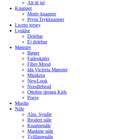
Alt til jul
Knapper
Motiv knapper
Prym Trykknapper
Licens jersey
Lynlåse
Delebar
Ej delebar
Mønstre
Bøger
Fadenkäfer
Fibre Mood
Ida Victoria Mønstre
Minikrea
NewLook
Noodlehead
Ottobre design Kids
Poesy
Muslin
Nåle
Alm. Synåle
Broderi nåle
Knappenåle
Maskine nåle
Tvillingenåle