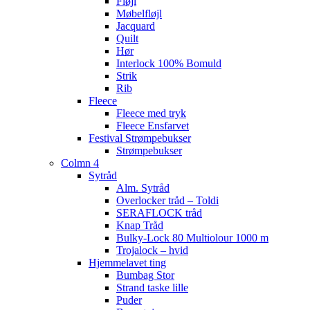
Fløjl
Møbelfløjl
Jacquard
Quilt
Hør
Interlock 100% Bomuld
Strik
Rib
Fleece
Fleece med tryk
Fleece Ensfarvet
Festival Strømpebukser
Strømpebukser
Colmn 4
Sytråd
Alm. Sytråd
Overlocker tråd – Toldi
SERAFLOCK tråd
Knap Tråd
Bulky-Lock 80 Multiolour 1000 m
Trojalock – hvid
Hjemmelavet ting
Bumbag Stor
Strand taske lille
Puder