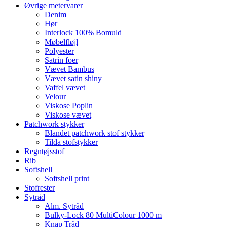
Øvrige metervarer
Denim
Hør
Interlock 100% Bomuld
Møbelfløjl
Polyester
Satrin foer
Vævet Bambus
Vævet satin shiny
Vaffel vævet
Velour
Viskose Poplin
Viskose vævet
Patchwork stykker
Blandet patchwork stof stykker
Tilda stofstykker
Regntøjsstof
Rib
Softshell
Softshell print
Stofrester
Sytråd
Alm. Sytråd
Bulky-Lock 80 MultiColour 1000 m
Knap Tråd