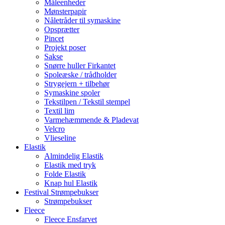
Måleenheder
Mønsterpapir
Nåletråder til symaskine
Opsprætter
Pincet
Projekt poser
Sakse
Snørre huller Firkantet
Spoleæske / trådholder
Strygejern + tilbehør
Symaskine spoler
Tekstilpen / Tekstil stempel
Textil lim
Varmehæmmende & Pladevat
Velcro
Vlieseline
Elastik
Almindelig Elastik
Elastik med tryk
Folde Elastik
Knap hul Elastik
Festival Strømpebukser
Strømpebukser
Fleece
Fleece Ensfarvet