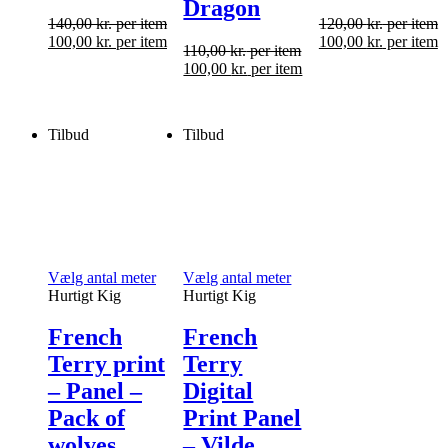
Dragon
140,00
kr.
per item
120,00
kr.
per item
100,00
kr.
per item
100,00
kr.
per item
110,00
kr.
per item
100,00
kr.
per item
Tilbud
Tilbud
Vælg antal meter
Vælg antal meter
Hurtigt Kig
Hurtigt Kig
French
French
Terry print
Terry
– Panel –
Digital
Pack of
Print Panel
wolves
– Vilde