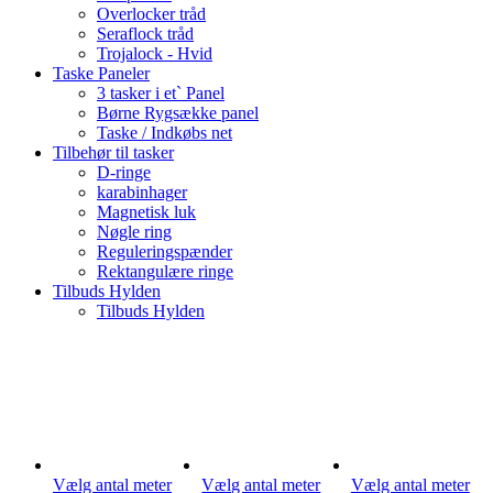
Overlocker tråd
Seraflock tråd
Trojalock - Hvid
Taske Paneler
3 tasker i et` Panel
Børne Rygsække panel
Taske / Indkøbs net
Tilbehør til tasker
D-ringe
karabinhager
Magnetisk luk
Nøgle ring
Reguleringspænder
Rektangulære ringe
Tilbuds Hylden
Tilbuds Hylden
Vælg antal meter
Vælg antal meter
Vælg antal meter