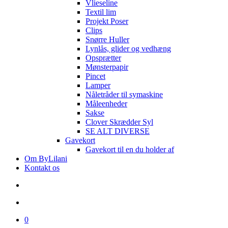
Vlieseline
Textil lim
Projekt Poser
Clips
Snørre Huller
Lynlås, glider og vedhæng
Opsprætter
Mønsterpapir
Pincet
Lamper
Nåletråder til symaskine
Måleenheder
Sakse
Clover Skrædder Syl
SE ALT DIVERSE
Gavekort
Gavekort til en du holder af
Om ByLilani
Kontakt os
search
account
0