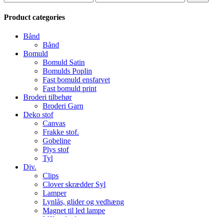
pris
pris
Product categories
Bånd
Bånd
Bomuld
Bomuld Satin
Bomulds Poplin
Fast bomuld ensfarvet
Fast bomuld print
Broderi tilbehør
Broderi Garn
Deko stof
Canvas
Frakke stof.
Gobeline
Plys stof
Tyl
Div.
Clips
Clover skrædder Syl
Lamper
Lynlås, glider og vedhæng
Magnet til led lampe