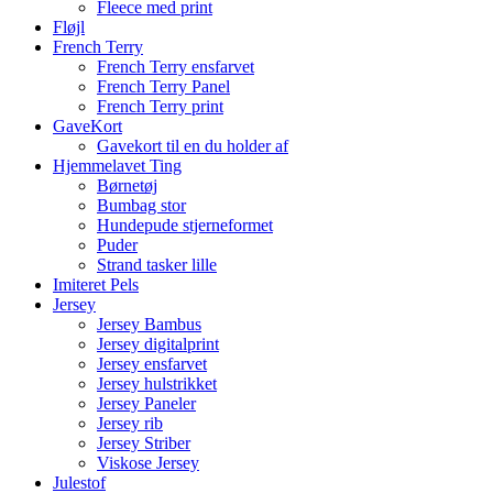
Fleece med print
Fløjl
French Terry
French Terry ensfarvet
French Terry Panel
French Terry print
GaveKort
Gavekort til en du holder af
Hjemmelavet Ting
Børnetøj
Bumbag stor
Hundepude stjerneformet
Puder
Strand tasker lille
Imiteret Pels
Jersey
Jersey Bambus
Jersey digitalprint
Jersey ensfarvet
Jersey hulstrikket
Jersey Paneler
Jersey rib
Jersey Striber
Viskose Jersey
Julestof