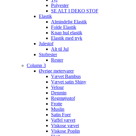
Polyester
SE ALT I DEKO STOF
Elastik
Almindelig Elastik
Folde Elastik
Knap hul elastik
Elastik med tryk
Julestof
Alt til Jul
Stofrester
Rester
Column 3
Øvrige metervarer
Vævet Bambus
Vævet satin Shiny
Velour
Denmin
Regntøjsstof
Frotte
Muslin
Satin Foer
Vaffel vævet
Viskose vævet
Viskose Poplin