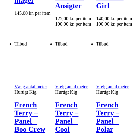
måger
Ansigter
Girl
145,00
kr.
per item
125,00
kr.
per item
140,00
kr.
per item
100,00
kr.
per item
100,00
kr.
per item
Tilbud
Tilbud
Tilbud
Vælg antal meter
Vælg antal meter
Vælg antal meter
Hurtigt Kig
Hurtigt Kig
Hurtigt Kig
French
French
French
Terry –
Terry –
Terry –
Panel –
Panel –
Panel –
Boo Crew
Cool
Polar