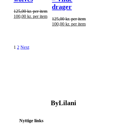
drager
125,00
kr.
per item
100,00
kr.
per item
125,00
kr.
per item
100,00
kr.
per item
1
2
Next
ByLilani
Nyttige links