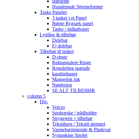
Børnetøj
Hundepude Stjerneformet
Taske Paneler
3 tasker i et Panel
Børne Rygsæk panel
Taske / indkøbsnet
Lynlåse & tilbehør
Delebar
Ej delebar
Tilbehør til tasker
D-ringe
Rektangulere Ringe
Regulering spænde
karabinhager
Magnetisk luk
Nøglering
SE ALT TILBEHØR
column 5
Div.
Velcro
Spoleæske / trådholder
Strygejern + tilbehør
Tekstilpen / Tekstil stempel
Varmehæmmende & Pladevat
Symaskine Spoler