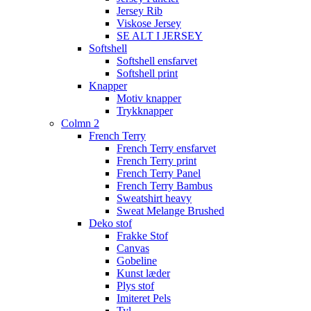
Jersey Rib
Viskose Jersey
SE ALT I JERSEY
Softshell
Softshell ensfarvet
Softshell print
Knapper
Motiv knapper
Trykknapper
Colmn 2
French Terry
French Terry ensfarvet
French Terry print
French Terry Panel
French Terry Bambus
Sweatshirt heavy
Sweat Melange Brushed
Deko stof
Frakke Stof
Canvas
Gobeline
Kunst læder
Plys stof
Imiteret Pels
Tyl