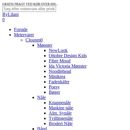
Skip
GRATIS FRAGT VED KØB OVER 600,-
to
Close
ByLilani
main
Search
search
account
0
content
Menu
Forside
Metervarer
Clounm0
Mønster
NewLook
Ottobre Design Kids
Fibre Mood
Ida Victoria Mønster
Noodlehead
Minikrea
Fadenkäfer
Poesy
Bøger
Nåle
Knappenåle
Maskine nåle
Alm. Synåle
Tvillingenåle
Broderi Nåle
Bånd