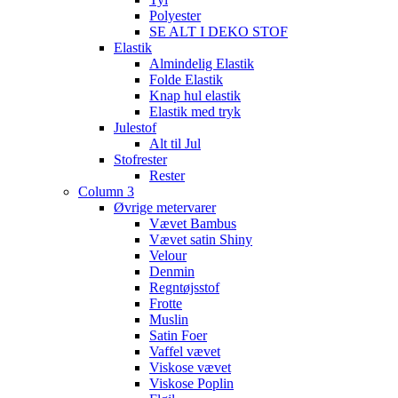
Polyester
SE ALT I DEKO STOF
Elastik
Almindelig Elastik
Folde Elastik
Knap hul elastik
Elastik med tryk
Julestof
Alt til Jul
Stofrester
Rester
Column 3
Øvrige metervarer
Vævet Bambus
Vævet satin Shiny
Velour
Denmin
Regntøjsstof
Frotte
Muslin
Satin Foer
Vaffel vævet
Viskose vævet
Viskose Poplin