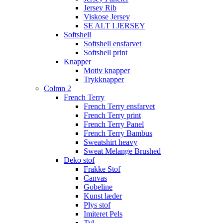
Jersey Rib
Viskose Jersey
SE ALT I JERSEY
Softshell
Softshell ensfarvet
Softshell print
Knapper
Motiv knapper
Trykknapper
Colmn 2
French Terry
French Terry ensfarvet
French Terry print
French Terry Panel
French Terry Bambus
Sweatshirt heavy
Sweat Melange Brushed
Deko stof
Frakke Stof
Canvas
Gobeline
Kunst læder
Plys stof
Imiteret Pels
Tyl