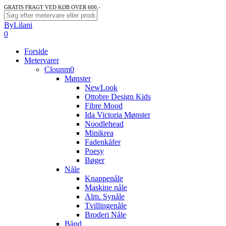
Skip
GRATIS FRAGT VED KØB OVER 600,-
to
Close
ByLilani
main
Search
search
account
0
content
Menu
Forside
Metervarer
Clounm0
Mønster
NewLook
Ottobre Design Kids
Fibre Mood
Ida Victoria Mønster
Noodlehead
Minikrea
Fadenkäfer
Poesy
Bøger
Nåle
Knappenåle
Maskine nåle
Alm. Synåle
Tvillingenåle
Broderi Nåle
Bånd