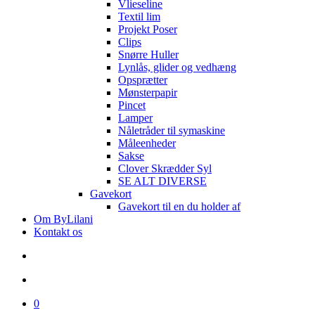
Vlieseline
Textil lim
Projekt Poser
Clips
Snørre Huller
Lynlås, glider og vedhæng
Opsprætter
Mønsterpapir
Pincet
Lamper
Nåletråder til symaskine
Måleenheder
Sakse
Clover Skrædder Syl
SE ALT DIVERSE
Gavekort
Gavekort til en du holder af
Om ByLilani
Kontakt os
search
account
0