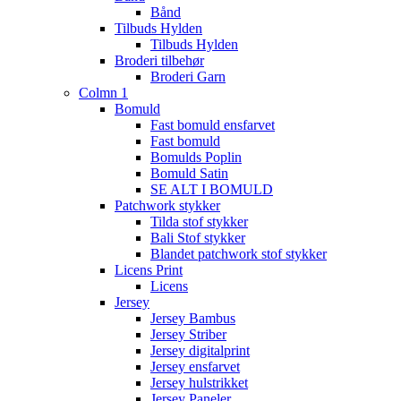
Bånd
Tilbuds Hylden
Tilbuds Hylden
Broderi tilbehør
Broderi Garn
Colmn 1
Bomuld
Fast bomuld ensfarvet
Fast bomuld
Bomulds Poplin
Bomuld Satin
SE ALT I BOMULD
Patchwork stykker
Tilda stof stykker
Bali Stof stykker
Blandet patchwork stof stykker
Licens Print
Licens
Jersey
Jersey Bambus
Jersey Striber
Jersey digitalprint
Jersey ensfarvet
Jersey hulstrikket
Jersey Paneler