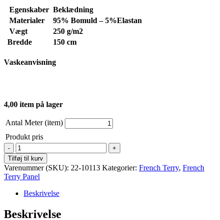
Egenskaber
Beklædning
Materialer
95% Bomuld – 5%Elastan
Vægt
250
g/m2
Bredde
150 cm
Vaskeanvisning
4,00 item på lager
Antal Meter (item)
Produkt pris
French
Terry
Tilføj til kurv
-
Varenummer (SKU):
22-10113
Kategorier:
French Terry
,
French
Panel
Terry Panel
-
Cool
Beskrivelse
Dragon
antal
Beskrivelse