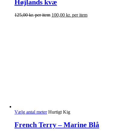
Højlands kvæ
125,00
kr.
per item
100,00
kr.
per item
Vælg antal meter
Hurtigt Kig
French Terry – Marine Blå