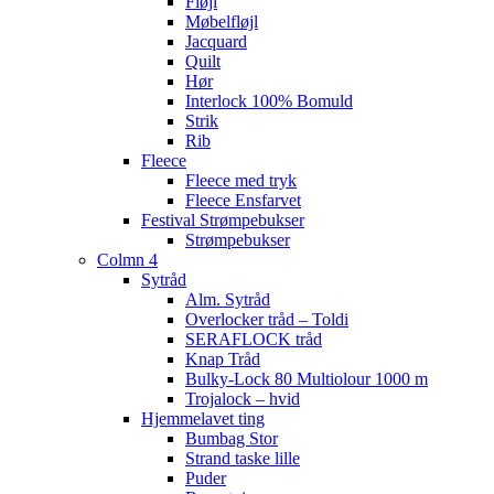
Fløjl
Møbelfløjl
Jacquard
Quilt
Hør
Interlock 100% Bomuld
Strik
Rib
Fleece
Fleece med tryk
Fleece Ensfarvet
Festival Strømpebukser
Strømpebukser
Colmn 4
Sytråd
Alm. Sytråd
Overlocker tråd – Toldi
SERAFLOCK tråd
Knap Tråd
Bulky-Lock 80 Multiolour 1000 m
Trojalock – hvid
Hjemmelavet ting
Bumbag Stor
Strand taske lille
Puder