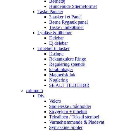
Børnetøj
Hundepude Stjerneformet
Taske Paneler
3 tasker i et Panel
Børne Rygsæk panel
Taske / indkøbsnet
Lynlåse & tilbehør
Delebar
Ej delebar
Tilbehør til tasker
D-ringe
Rektangulere Ringe
Regulering spænde
karabinhager
Magnetisk luk
Nøglering
SE ALT TILBEHØR
column 5
Div.
Velcro
Spoleæske / trådholder
Strygejern + tilbehør
Tekstilpen / Tekstil stempel
Varmehæmmende & Pladevat
Symaskine Spoler