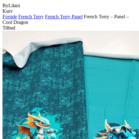
ByLilani
Close
Kurv
Cart
Forside
French Terry
French Terry Panel
French Terry – Panel –
Cool Dragon
Tilbud