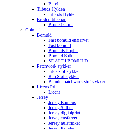
Bånd
Tilbuds Hylden
Tilbuds Hylden
Broderi tilbehør
Broderi Garn
Colmn 1
Bomuld
Fast bomuld ensfarvet
Fast bomuld
Bomulds Poplin
Bomuld Satin
SE ALT I BOMULD
Patchwork stykker
Tilda stof stykker
Bali Stof stykker
Blandet patchwork stof stykker
Licens Print
Licens
Jersey
Jersey Bambus
Jersey Striber
Jersey digitalprint
Jersey ensfarvet
Jersey hulstrikket
Jersey Paneler