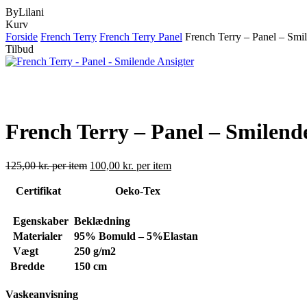
ByLilani
Close
Kurv
Cart
Forside
French Terry
French Terry Panel
French Terry – Panel – Smi
Tilbud
French Terry – Panel – Smilend
125,00
kr.
per item
100,00
kr.
per item
Certifikat
Oeko-Tex
Egenskaber
Beklædning
Materialer
95% Bomuld – 5%Elastan
Vægt
250
g/m2
Bredde
150 cm
Vaskeanvisning