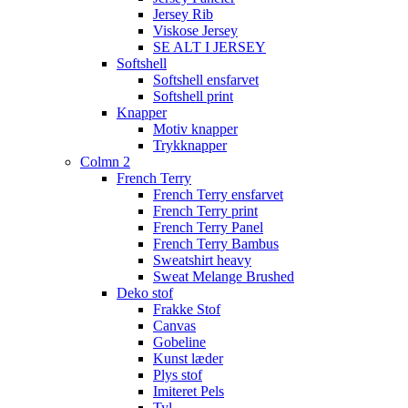
Jersey Rib
Viskose Jersey
SE ALT I JERSEY
Softshell
Softshell ensfarvet
Softshell print
Knapper
Motiv knapper
Trykknapper
Colmn 2
French Terry
French Terry ensfarvet
French Terry print
French Terry Panel
French Terry Bambus
Sweatshirt heavy
Sweat Melange Brushed
Deko stof
Frakke Stof
Canvas
Gobeline
Kunst læder
Plys stof
Imiteret Pels
Tyl