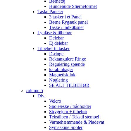
Børnetøj
Hundepude Stjerneformet
Taske Paneler
3 tasker i et Panel
Børne Rygsæk panel
Taske / indkøbsnet
Lynlåse & tilbehør
Delebar
Ej delebar
Tilbehør til tasker
D-ringe
Rektangulere Ringe
Regulering spænde
karabinhager
Magnetisk luk
Nøglering
SE ALT TILBEHØR
column 5
Div.
Velcro
Spoleæske / trådholder
Strygejern + tilbehør
Tekstilpen / Tekstil stempel
Varmehæmmende & Pladevat
Symaskine Spoler