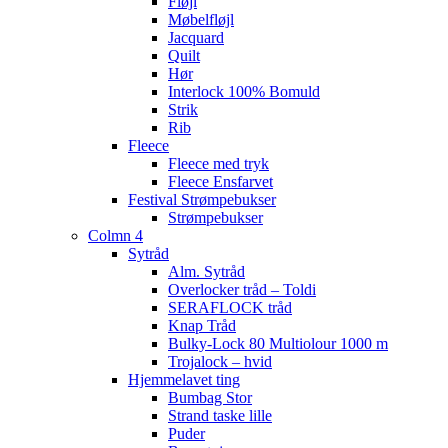
Fløjl
Møbelfløjl
Jacquard
Quilt
Hør
Interlock 100% Bomuld
Strik
Rib
Fleece
Fleece med tryk
Fleece Ensfarvet
Festival Strømpebukser
Strømpebukser
Colmn 4
Sytråd
Alm. Sytråd
Overlocker tråd – Toldi
SERAFLOCK tråd
Knap Tråd
Bulky-Lock 80 Multiolour 1000 m
Trojalock – hvid
Hjemmelavet ting
Bumbag Stor
Strand taske lille
Puder