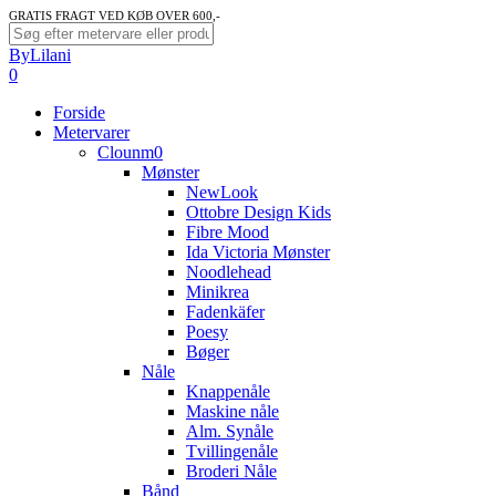
Skip
GRATIS FRAGT VED KØB OVER 600,-
to
Close
ByLilani
main
Search
search
account
0
content
Menu
Forside
Metervarer
Clounm0
Mønster
NewLook
Ottobre Design Kids
Fibre Mood
Ida Victoria Mønster
Noodlehead
Minikrea
Fadenkäfer
Poesy
Bøger
Nåle
Knappenåle
Maskine nåle
Alm. Synåle
Tvillingenåle
Broderi Nåle
Bånd