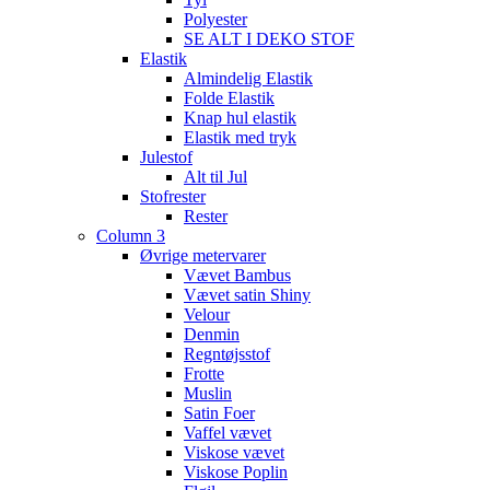
Polyester
SE ALT I DEKO STOF
Elastik
Almindelig Elastik
Folde Elastik
Knap hul elastik
Elastik med tryk
Julestof
Alt til Jul
Stofrester
Rester
Column 3
Øvrige metervarer
Vævet Bambus
Vævet satin Shiny
Velour
Denmin
Regntøjsstof
Frotte
Muslin
Satin Foer
Vaffel vævet
Viskose vævet
Viskose Poplin