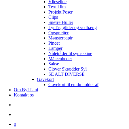
Vlieseline
Textil lim
Projekt Poser
Clips
Snørre Huller
Lynlås, glider og vedhæng
Opsprætter
Mønsterpapir
Pincet
Lamper
Nåletråder til symaskine
Måleenheder
Sakse
Clover Skrædder Syl
SE ALT DIVERSE
Gavekort
Gavekort til en du holder af
Om ByLilani
Kontakt os
search
account
0