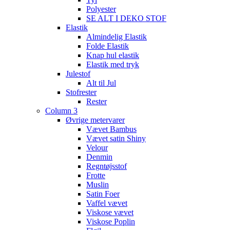
Polyester
SE ALT I DEKO STOF
Elastik
Almindelig Elastik
Folde Elastik
Knap hul elastik
Elastik med tryk
Julestof
Alt til Jul
Stofrester
Rester
Column 3
Øvrige metervarer
Vævet Bambus
Vævet satin Shiny
Velour
Denmin
Regntøjsstof
Frotte
Muslin
Satin Foer
Vaffel vævet
Viskose vævet
Viskose Poplin