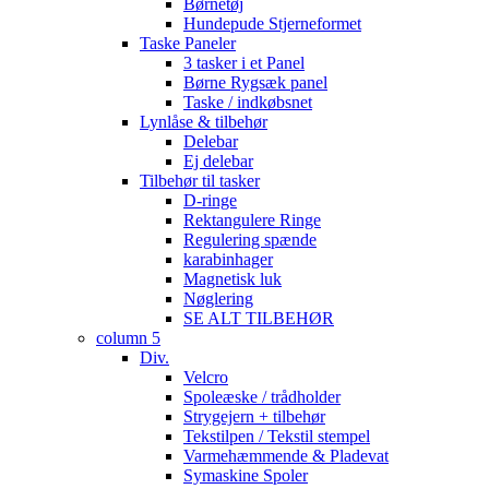
Børnetøj
Hundepude Stjerneformet
Taske Paneler
3 tasker i et Panel
Børne Rygsæk panel
Taske / indkøbsnet
Lynlåse & tilbehør
Delebar
Ej delebar
Tilbehør til tasker
D-ringe
Rektangulere Ringe
Regulering spænde
karabinhager
Magnetisk luk
Nøglering
SE ALT TILBEHØR
column 5
Div.
Velcro
Spoleæske / trådholder
Strygejern + tilbehør
Tekstilpen / Tekstil stempel
Varmehæmmende & Pladevat
Symaskine Spoler