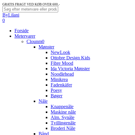
Skip
GRATIS FRAGT VED KØB OVER 600,-
to
Close
ByLilani
main
Search
search
account
0
content
Menu
Forside
Metervarer
Clounm0
Mønster
NewLook
Ottobre Design Kids
Fibre Mood
Ida Victoria Mønster
Noodlehead
Minikrea
Fadenkäfer
Poesy
Bøger
Nåle
Knappenåle
Maskine nåle
Alm. Synåle
Tvillingenåle
Broderi Nåle
Bånd