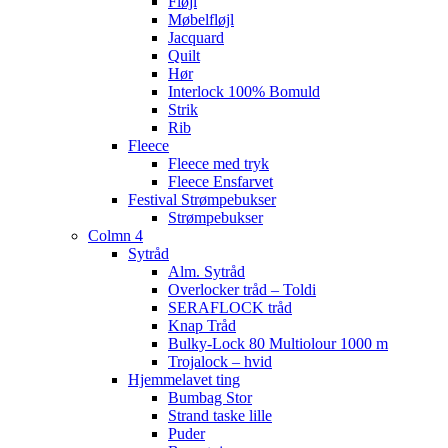
Fløjl
Møbelfløjl
Jacquard
Quilt
Hør
Interlock 100% Bomuld
Strik
Rib
Fleece
Fleece med tryk
Fleece Ensfarvet
Festival Strømpebukser
Strømpebukser
Colmn 4
Sytråd
Alm. Sytråd
Overlocker tråd – Toldi
SERAFLOCK tråd
Knap Tråd
Bulky-Lock 80 Multiolour 1000 m
Trojalock – hvid
Hjemmelavet ting
Bumbag Stor
Strand taske lille
Puder