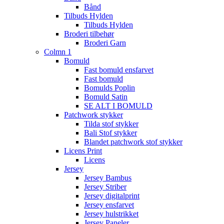
Bånd
Tilbuds Hylden
Tilbuds Hylden
Broderi tilbehør
Broderi Garn
Colmn 1
Bomuld
Fast bomuld ensfarvet
Fast bomuld
Bomulds Poplin
Bomuld Satin
SE ALT I BOMULD
Patchwork stykker
Tilda stof stykker
Bali Stof stykker
Blandet patchwork stof stykker
Licens Print
Licens
Jersey
Jersey Bambus
Jersey Striber
Jersey digitalprint
Jersey ensfarvet
Jersey hulstrikket
Jersey Paneler