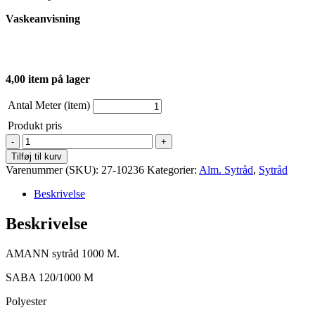
Vaskeanvisning
4,00 item på lager
Antal Meter (item)
Produkt pris
AMANN
Sytråd
Tilføj til kurv
-
Varenummer (SKU):
27-10236
Kategorier:
Alm. Sytråd
,
Sytråd
1000
M
Beskrivelse
-
Sort
Beskrivelse
antal
AMANN sytråd 1000 M.
SABA 120/1000 M
Polyester