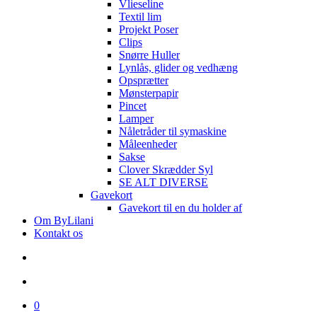
Vlieseline
Textil lim
Projekt Poser
Clips
Snørre Huller
Lynlås, glider og vedhæng
Opsprætter
Mønsterpapir
Pincet
Lamper
Nåletråder til symaskine
Måleenheder
Sakse
Clover Skrædder Syl
SE ALT DIVERSE
Gavekort
Gavekort til en du holder af
Om ByLilani
Kontakt os
search
account
0