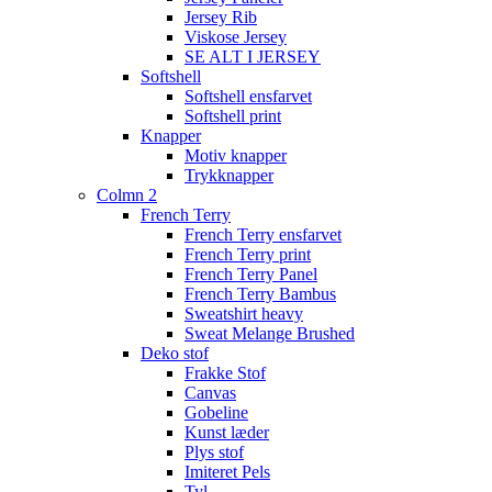
Jersey Rib
Viskose Jersey
SE ALT I JERSEY
Softshell
Softshell ensfarvet
Softshell print
Knapper
Motiv knapper
Trykknapper
Colmn 2
French Terry
French Terry ensfarvet
French Terry print
French Terry Panel
French Terry Bambus
Sweatshirt heavy
Sweat Melange Brushed
Deko stof
Frakke Stof
Canvas
Gobeline
Kunst læder
Plys stof
Imiteret Pels
Tyl