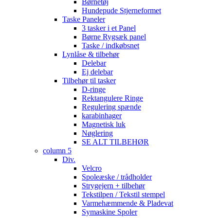
Børnetøj
Hundepude Stjerneformet
Taske Paneler
3 tasker i et Panel
Børne Rygsæk panel
Taske / indkøbsnet
Lynlåse & tilbehør
Delebar
Ej delebar
Tilbehør til tasker
D-ringe
Rektangulere Ringe
Regulering spænde
karabinhager
Magnetisk luk
Nøglering
SE ALT TILBEHØR
column 5
Div.
Velcro
Spoleæske / trådholder
Strygejern + tilbehør
Tekstilpen / Tekstil stempel
Varmehæmmende & Pladevat
Symaskine Spoler