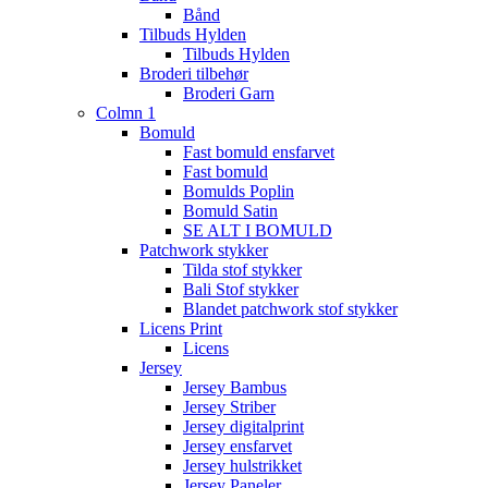
Bånd
Tilbuds Hylden
Tilbuds Hylden
Broderi tilbehør
Broderi Garn
Colmn 1
Bomuld
Fast bomuld ensfarvet
Fast bomuld
Bomulds Poplin
Bomuld Satin
SE ALT I BOMULD
Patchwork stykker
Tilda stof stykker
Bali Stof stykker
Blandet patchwork stof stykker
Licens Print
Licens
Jersey
Jersey Bambus
Jersey Striber
Jersey digitalprint
Jersey ensfarvet
Jersey hulstrikket
Jersey Paneler