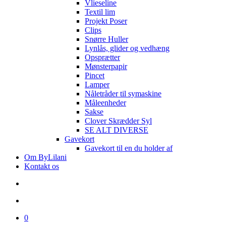
Vlieseline
Textil lim
Projekt Poser
Clips
Snørre Huller
Lynlås, glider og vedhæng
Opsprætter
Mønsterpapir
Pincet
Lamper
Nåletråder til symaskine
Måleenheder
Sakse
Clover Skrædder Syl
SE ALT DIVERSE
Gavekort
Gavekort til en du holder af
Om ByLilani
Kontakt os
search
account
0