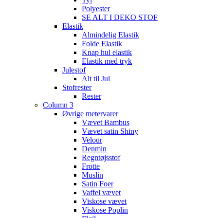
Polyester
SE ALT I DEKO STOF
Elastik
Almindelig Elastik
Folde Elastik
Knap hul elastik
Elastik med tryk
Julestof
Alt til Jul
Stofrester
Rester
Column 3
Øvrige metervarer
Vævet Bambus
Vævet satin Shiny
Velour
Denmin
Regntøjsstof
Frotte
Muslin
Satin Foer
Vaffel vævet
Viskose vævet
Viskose Poplin