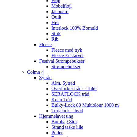
Fløjl
Møbelfløjl
Jacquard
Quilt
Hør
Interlock 100% Bomuld
Strik
Rib
Fleece
Fleece med tryk
Fleece Ensfarvet
Festival Strømpebukser
Strømpebukser
Colmn 4
Sytråd
Alm. Sytråd
Overlocker tråd – Toldi
SERAFLOCK tråd
Knap Tråd
Bulky-Lock 80 Multiolour 1000 m
Trojalock – hvid
Hjemmelavet ting
Bumbag Stor
Strand taske lille
Puder