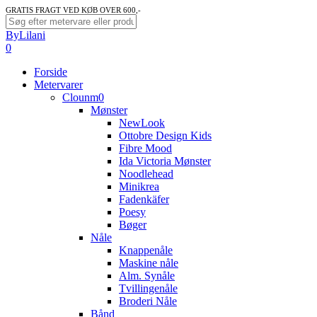
Skip
GRATIS FRAGT VED KØB OVER 600,-
to
Close
ByLilani
main
Search
search
account
0
content
Menu
Forside
Metervarer
Clounm0
Mønster
NewLook
Ottobre Design Kids
Fibre Mood
Ida Victoria Mønster
Noodlehead
Minikrea
Fadenkäfer
Poesy
Bøger
Nåle
Knappenåle
Maskine nåle
Alm. Synåle
Tvillingenåle
Broderi Nåle
Bånd