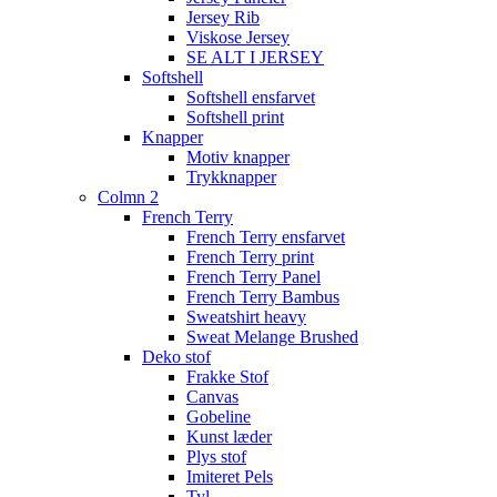
Jersey Rib
Viskose Jersey
SE ALT I JERSEY
Softshell
Softshell ensfarvet
Softshell print
Knapper
Motiv knapper
Trykknapper
Colmn 2
French Terry
French Terry ensfarvet
French Terry print
French Terry Panel
French Terry Bambus
Sweatshirt heavy
Sweat Melange Brushed
Deko stof
Frakke Stof
Canvas
Gobeline
Kunst læder
Plys stof
Imiteret Pels
Tyl