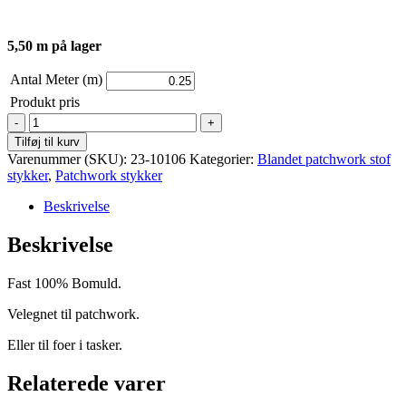
5,50 m på lager
Antal Meter (m)
Produkt pris
Bomuld
fast
Tilføj til kurv
-
Varenummer (SKU):
23-10106
Kategorier:
Blandet patchwork stof
Bali
stykker
,
Patchwork stykker
-
Grønne
Beskrivelse
Grene
antal
Beskrivelse
Fast 100% Bomuld.
Velegnet til patchwork.
Eller til foer i tasker.
Relaterede varer