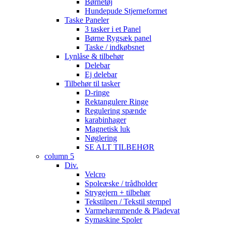
Børnetøj
Hundepude Stjerneformet
Taske Paneler
3 tasker i et Panel
Børne Rygsæk panel
Taske / indkøbsnet
Lynlåse & tilbehør
Delebar
Ej delebar
Tilbehør til tasker
D-ringe
Rektangulere Ringe
Regulering spænde
karabinhager
Magnetisk luk
Nøglering
SE ALT TILBEHØR
column 5
Div.
Velcro
Spoleæske / trådholder
Strygejern + tilbehør
Tekstilpen / Tekstil stempel
Varmehæmmende & Pladevat
Symaskine Spoler