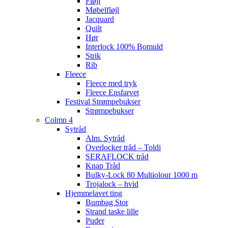
Fløjl
Møbelfløjl
Jacquard
Quilt
Hør
Interlock 100% Bomuld
Strik
Rib
Fleece
Fleece med tryk
Fleece Ensfarvet
Festival Strømpebukser
Strømpebukser
Colmn 4
Sytråd
Alm. Sytråd
Overlocker tråd – Toldi
SERAFLOCK tråd
Knap Tråd
Bulky-Lock 80 Multiolour 1000 m
Trojalock – hvid
Hjemmelavet ting
Bumbag Stor
Strand taske lille
Puder