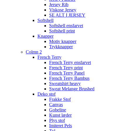
Jersey Rib
Viskose Jersey
SE ALT I JERSEY
Softshell
Softshell ensfarvet
Softshell print
Knapper
Motiv knapper
Trykknapper
Colmn 2
French Terry
French Terry ensfarvet
French Terry print
French Terry Panel
French Terry Bambus
Sweatshirt heavy
Sweat Melange Brushed
Deko stof
Frakke Stof
Canvas
Gobeline
Kunst læder
Plys stof
Imiteret Pels
Tyl