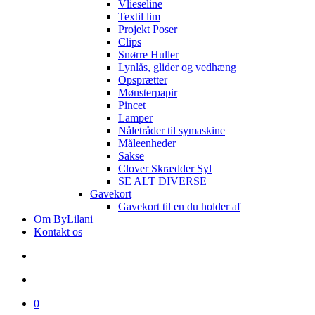
Vlieseline
Textil lim
Projekt Poser
Clips
Snørre Huller
Lynlås, glider og vedhæng
Opsprætter
Mønsterpapir
Pincet
Lamper
Nåletråder til symaskine
Måleenheder
Sakse
Clover Skrædder Syl
SE ALT DIVERSE
Gavekort
Gavekort til en du holder af
Om ByLilani
Kontakt os
search
account
0