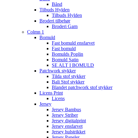
Bånd
Tilbuds Hylden
Tilbuds Hylden
Broderi tilbehør
Broderi Garn
Colmn 1
Bomuld
Fast bomuld ensfarvet
Fast bomuld
Bomulds Poplin
Bomuld Satin
SE ALT I BOMULD
Patchwork stykker
Tilda stof stykker
Bali Stof stykker
Blandet patchwork stof stykker
Licens Print
Licens
Jersey
Jersey Bambus
Jersey Striber
Jersey digitalprint
Jersey ensfarvet
Jersey hulstrikket
Jersey Paneler