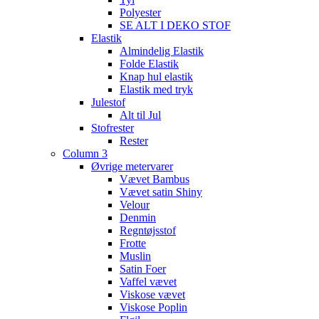
Polyester
SE ALT I DEKO STOF
Elastik
Almindelig Elastik
Folde Elastik
Knap hul elastik
Elastik med tryk
Julestof
Alt til Jul
Stofrester
Rester
Column 3
Øvrige metervarer
Vævet Bambus
Vævet satin Shiny
Velour
Denmin
Regntøjsstof
Frotte
Muslin
Satin Foer
Vaffel vævet
Viskose vævet
Viskose Poplin