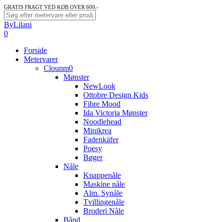
Skip
GRATIS FRAGT VED KØB OVER 600,-
to
Close
ByLilani
main
Search
search
account
0
content
Menu
Forside
Metervarer
Clounm0
Mønster
NewLook
Ottobre Design Kids
Fibre Mood
Ida Victoria Mønster
Noodlehead
Minikrea
Fadenkäfer
Poesy
Bøger
Nåle
Knappenåle
Maskine nåle
Alm. Synåle
Tvillingenåle
Broderi Nåle
Bånd