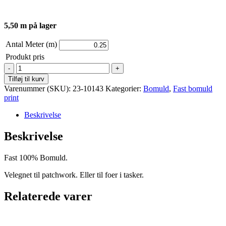
5,50 m på lager
Antal Meter (m)
Produkt pris
Bomuld
fast
Tilføj til kurv
-
Varenummer (SKU):
23-10143
Kategorier:
Bomuld
,
Fast bomuld
Benartex
print
-
Bali
Beskrivelse
-
Feather
Beskrivelse
Light
Blue
Fast 100% Bomuld.
antal
Velegnet til patchwork. Eller til foer i tasker.
Relaterede varer