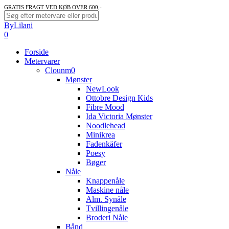
Skip
GRATIS FRAGT VED KØB OVER 600,-
to
Close
ByLilani
main
Search
search
account
0
content
Menu
Forside
Metervarer
Clounm0
Mønster
NewLook
Ottobre Design Kids
Fibre Mood
Ida Victoria Mønster
Noodlehead
Minikrea
Fadenkäfer
Poesy
Bøger
Nåle
Knappenåle
Maskine nåle
Alm. Synåle
Tvillingenåle
Broderi Nåle
Bånd