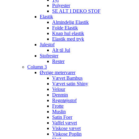
Polyester
SE ALT I DEKO STOF
Elastik
Almindelig Elastik
Folde Elastik
Knap hul elastik
Elastik med tryk
Julestof
Alt til Jul
Stofrester
Rester
Column 3
Øvrige metervarer
Vævet Bambus
Vævet satin Shiny
Velour
Denmin
Regntøjsstof
Frotte
Muslin
Satin Foer
Vaffel vævet
Viskose vævet
Viskose Poplin