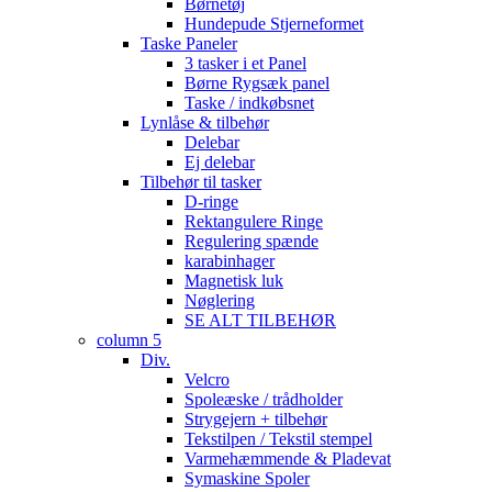
Børnetøj
Hundepude Stjerneformet
Taske Paneler
3 tasker i et Panel
Børne Rygsæk panel
Taske / indkøbsnet
Lynlåse & tilbehør
Delebar
Ej delebar
Tilbehør til tasker
D-ringe
Rektangulere Ringe
Regulering spænde
karabinhager
Magnetisk luk
Nøglering
SE ALT TILBEHØR
column 5
Div.
Velcro
Spoleæske / trådholder
Strygejern + tilbehør
Tekstilpen / Tekstil stempel
Varmehæmmende & Pladevat
Symaskine Spoler