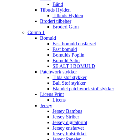
Bånd
Tilbuds Hylden
Tilbuds Hylden
Broderi tilbehør
Broderi Garn
Colmn 1
Bomuld
Fast bomuld ensfarvet
Fast bomuld
Bomulds Poplin
Bomuld Satin
SE ALT I BOMULD
Patchwork stykker
Tilda stof stykker
Bali Stof stykker
Blandet patchwork stof stykker
Licens Print
Licens
Jersey
Jersey Bambus
Jersey Striber
Jersey digitalprint
Jersey ensfarvet
Jersey hulstrikket
Jersey Paneler