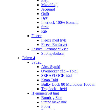
Fløjl
Møbelfløjl
Jacquard
Quilt
Hør
Interlock 100% Bomuld
Strik
Rib
Fleece
Fleece med tryk
Fleece Ensfarvet
Festival Strømpebukser
Strømpebukser
Colmn 4
Sytråd
Alm. Sytråd
Overlocker tråd – Toldi
SERAFLOCK tråd
Knap Tråd
Bulky-Lock 80 Multiolour 1000 m
Trojalock – hvid
Hjemmelavet ting
Bumbag Stor
Strand taske lille
Puder