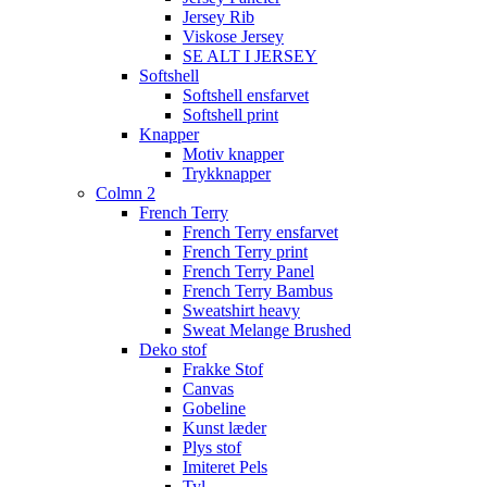
Jersey Rib
Viskose Jersey
SE ALT I JERSEY
Softshell
Softshell ensfarvet
Softshell print
Knapper
Motiv knapper
Trykknapper
Colmn 2
French Terry
French Terry ensfarvet
French Terry print
French Terry Panel
French Terry Bambus
Sweatshirt heavy
Sweat Melange Brushed
Deko stof
Frakke Stof
Canvas
Gobeline
Kunst læder
Plys stof
Imiteret Pels
Tyl