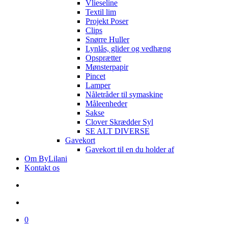
Vlieseline
Textil lim
Projekt Poser
Clips
Snørre Huller
Lynlås, glider og vedhæng
Opsprætter
Mønsterpapir
Pincet
Lamper
Nåletråder til symaskine
Måleenheder
Sakse
Clover Skrædder Syl
SE ALT DIVERSE
Gavekort
Gavekort til en du holder af
Om ByLilani
Kontakt os
search
account
0