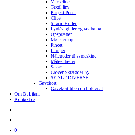
Vlieseline
Textil lim
Projekt Poser
Clips
Snørre Huller
Lynlås, glider og vedhæng
Opsprætter
Mønsterpapir
Pincet
Lamper
Nåletråder til symaskine
Måleenheder
Sakse
Clover Skrædder Syl
SE ALT DIVERSE
Gavekort
Gavekort til en du holder af
Om ByLilani
Kontakt os
search
account
0