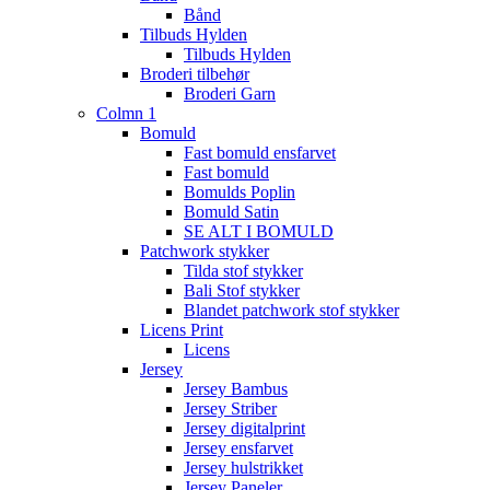
Bånd
Tilbuds Hylden
Tilbuds Hylden
Broderi tilbehør
Broderi Garn
Colmn 1
Bomuld
Fast bomuld ensfarvet
Fast bomuld
Bomulds Poplin
Bomuld Satin
SE ALT I BOMULD
Patchwork stykker
Tilda stof stykker
Bali Stof stykker
Blandet patchwork stof stykker
Licens Print
Licens
Jersey
Jersey Bambus
Jersey Striber
Jersey digitalprint
Jersey ensfarvet
Jersey hulstrikket
Jersey Paneler