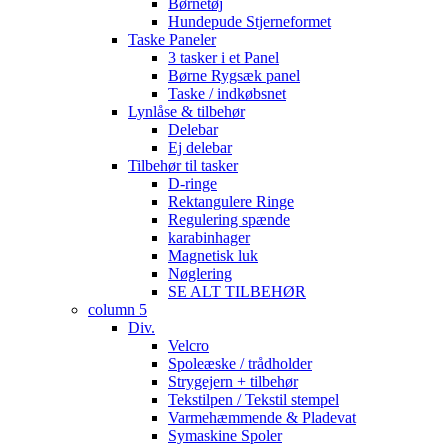
Børnetøj
Hundepude Stjerneformet
Taske Paneler
3 tasker i et Panel
Børne Rygsæk panel
Taske / indkøbsnet
Lynlåse & tilbehør
Delebar
Ej delebar
Tilbehør til tasker
D-ringe
Rektangulere Ringe
Regulering spænde
karabinhager
Magnetisk luk
Nøglering
SE ALT TILBEHØR
column 5
Div.
Velcro
Spoleæske / trådholder
Strygejern + tilbehør
Tekstilpen / Tekstil stempel
Varmehæmmende & Pladevat
Symaskine Spoler