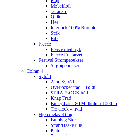
Fløjl
Møbelfløjl
Jacquard
Quilt
Hør
Interlock 100% Bomuld
Strik
Rib
Fleece
Fleece med tryk
Fleece Ensfarvet
Festival Strømpebukser
Strømpebukser
Colmn 4
Sytråd
Alm. Sytråd
Overlocker tråd – Toldi
SERAFLOCK tråd
Knap Tråd
Bulky-Lock 80 Multiolour 1000 m
Trojalock – hvid
Hjemmelavet ting
Bumbag Stor
Strand taske lille
Puder