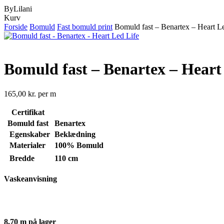
ByLilani
Close
Kurv
Cart
Forside
Bomuld
Fast bomuld print
Bomuld fast – Benartex – Heart L
Bomuld fast – Benartex – Heart
165,00
kr.
per m
Certifikat
Bomuld fast
Benartex
Egenskaber
Beklædning
Materialer
100% Bomuld
Bredde
110 cm
Vaskeanvisning
8,70 m på lager