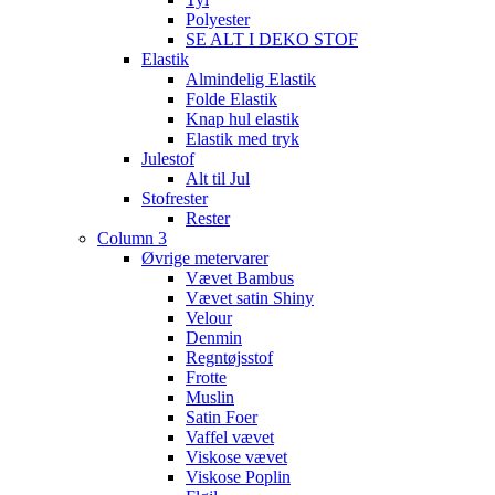
Polyester
SE ALT I DEKO STOF
Elastik
Almindelig Elastik
Folde Elastik
Knap hul elastik
Elastik med tryk
Julestof
Alt til Jul
Stofrester
Rester
Column 3
Øvrige metervarer
Vævet Bambus
Vævet satin Shiny
Velour
Denmin
Regntøjsstof
Frotte
Muslin
Satin Foer
Vaffel vævet
Viskose vævet
Viskose Poplin