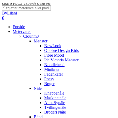
Skip
GRATIS FRAGT VED KØB OVER 600,-
to
Close
ByLilani
main
Search
search
account
0
content
Menu
Forside
Metervarer
Clounm0
Mønster
NewLook
Ottobre Design Kids
Fibre Mood
Ida Victoria Mønster
Noodlehead
Minikrea
Fadenkäfer
Poesy
Bøger
Nåle
Knappenåle
Maskine nåle
Alm. Synåle
Tvillingenåle
Broderi Nåle
Bånd