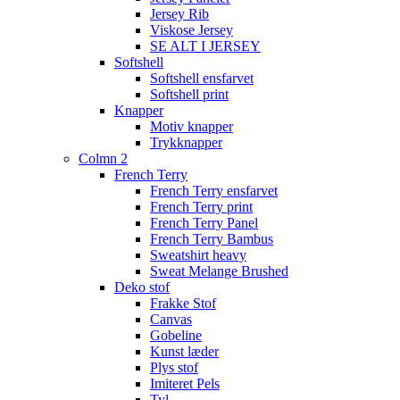
Jersey Rib
Viskose Jersey
SE ALT I JERSEY
Softshell
Softshell ensfarvet
Softshell print
Knapper
Motiv knapper
Trykknapper
Colmn 2
French Terry
French Terry ensfarvet
French Terry print
French Terry Panel
French Terry Bambus
Sweatshirt heavy
Sweat Melange Brushed
Deko stof
Frakke Stof
Canvas
Gobeline
Kunst læder
Plys stof
Imiteret Pels
Tyl