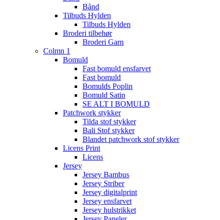
Bånd
Tilbuds Hylden
Tilbuds Hylden
Broderi tilbehør
Broderi Garn
Colmn 1
Bomuld
Fast bomuld ensfarvet
Fast bomuld
Bomulds Poplin
Bomuld Satin
SE ALT I BOMULD
Patchwork stykker
Tilda stof stykker
Bali Stof stykker
Blandet patchwork stof stykker
Licens Print
Licens
Jersey
Jersey Bambus
Jersey Striber
Jersey digitalprint
Jersey ensfarvet
Jersey hulstrikket
Jersey Paneler