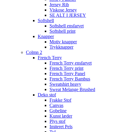
Jersey Rib
Viskose Jersey
SE ALT I JERSEY
Softshell
Softshell ensfarvet
Softshell print
Knapper
Motiv knapper
Trykknapper
Colmn 2
French Terry
French Terry ensfarvet
French Terry print
French Terry Panel
French Terry Bambus
Sweatshirt heavy
Sweat Melange Brushed
Deko stof
Frakke Stof
Canvas
Gobeline
Kunst læder
Plys stof
Imiteret Pels
Tyl