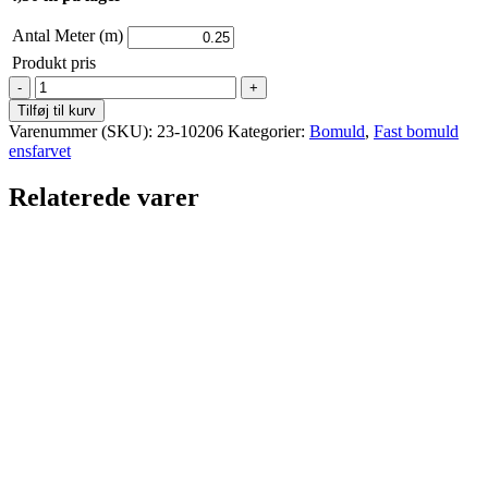
Antal Meter (m)
Produkt pris
Bomuld
fast
Tilføj til kurv
-
Varenummer (SKU):
23-10206
Kategorier:
Bomuld
,
Fast bomuld
Blå
ensfarvet
lilla
antal
Relaterede varer