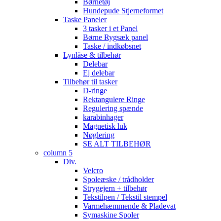
Børnetøj
Hundepude Stjerneformet
Taske Paneler
3 tasker i et Panel
Børne Rygsæk panel
Taske / indkøbsnet
Lynlåse & tilbehør
Delebar
Ej delebar
Tilbehør til tasker
D-ringe
Rektangulere Ringe
Regulering spænde
karabinhager
Magnetisk luk
Nøglering
SE ALT TILBEHØR
column 5
Div.
Velcro
Spoleæske / trådholder
Strygejern + tilbehør
Tekstilpen / Tekstil stempel
Varmehæmmende & Pladevat
Symaskine Spoler