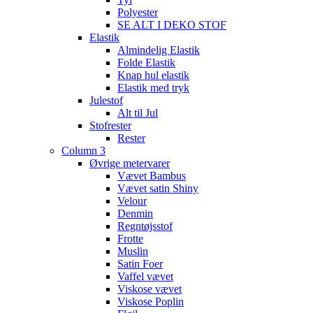
Polyester
SE ALT I DEKO STOF
Elastik
Almindelig Elastik
Folde Elastik
Knap hul elastik
Elastik med tryk
Julestof
Alt til Jul
Stofrester
Rester
Column 3
Øvrige metervarer
Vævet Bambus
Vævet satin Shiny
Velour
Denmin
Regntøjsstof
Frotte
Muslin
Satin Foer
Vaffel vævet
Viskose vævet
Viskose Poplin