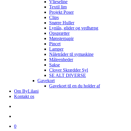
Vlieseline
Textil lim
Projekt Poser
Clips
Snørre Huller
Lynlås, glider og vedhæng
Opsprætter
Mønsterpapir
Pincet
Lamper
Nåletråder til symaskine
Måleenheder
Sakse
Clover Skrædder Syl
SE ALT DIVERSE
Gavekort
Gavekort til en du holder af
Om ByLilani
Kontakt os
search
account
0