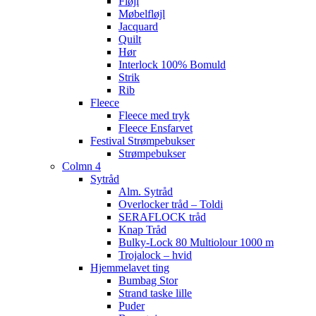
Fløjl
Møbelfløjl
Jacquard
Quilt
Hør
Interlock 100% Bomuld
Strik
Rib
Fleece
Fleece med tryk
Fleece Ensfarvet
Festival Strømpebukser
Strømpebukser
Colmn 4
Sytråd
Alm. Sytråd
Overlocker tråd – Toldi
SERAFLOCK tråd
Knap Tråd
Bulky-Lock 80 Multiolour 1000 m
Trojalock – hvid
Hjemmelavet ting
Bumbag Stor
Strand taske lille
Puder