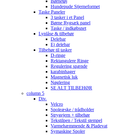
Børnetøj
Hundepude Stjerneformet
Taske Paneler
3 tasker i et Panel
Børne Rygsæk panel
Taske / indkøbsnet
Lynlåse & tilbehør
Delebar
Ej delebar
Tilbehør til tasker
D-ringe
Rektangulere Ringe
Regulering spænde
karabinhager
Magnetisk luk
Nøglering
SE ALT TILBEHØR
column 5
Div.
Velcro
Spoleæske / trådholder
Strygejern + tilbehør
Tekstilpen / Tekstil stempel
Varmehæmmende & Pladevat
Symaskine Spoler