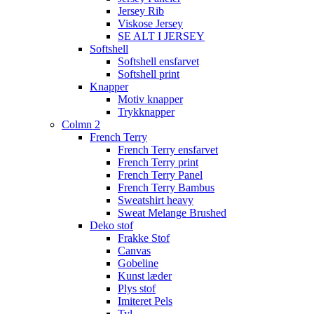
Jersey Rib
Viskose Jersey
SE ALT I JERSEY
Softshell
Softshell ensfarvet
Softshell print
Knapper
Motiv knapper
Trykknapper
Colmn 2
French Terry
French Terry ensfarvet
French Terry print
French Terry Panel
French Terry Bambus
Sweatshirt heavy
Sweat Melange Brushed
Deko stof
Frakke Stof
Canvas
Gobeline
Kunst læder
Plys stof
Imiteret Pels
Tyl