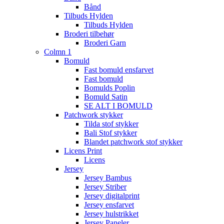
Bånd
Tilbuds Hylden
Tilbuds Hylden
Broderi tilbehør
Broderi Garn
Colmn 1
Bomuld
Fast bomuld ensfarvet
Fast bomuld
Bomulds Poplin
Bomuld Satin
SE ALT I BOMULD
Patchwork stykker
Tilda stof stykker
Bali Stof stykker
Blandet patchwork stof stykker
Licens Print
Licens
Jersey
Jersey Bambus
Jersey Striber
Jersey digitalprint
Jersey ensfarvet
Jersey hulstrikket
Jersey Paneler