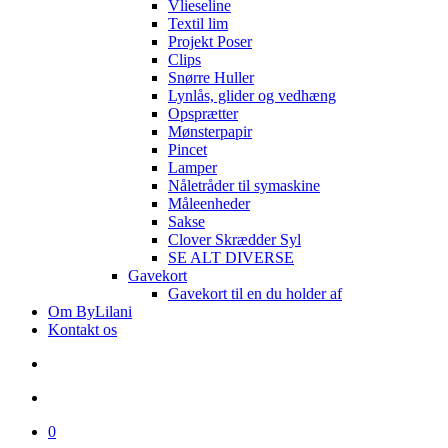
Vlieseline
Textil lim
Projekt Poser
Clips
Snørre Huller
Lynlås, glider og vedhæng
Opsprætter
Mønsterpapir
Pincet
Lamper
Nåletråder til symaskine
Måleenheder
Sakse
Clover Skrædder Syl
SE ALT DIVERSE
Gavekort
Gavekort til en du holder af
Om ByLilani
Kontakt os
search
account
0