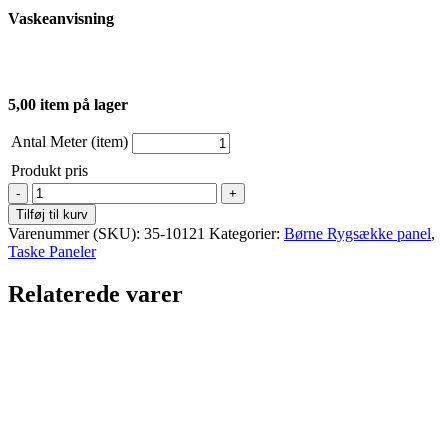
Vaskeanvisning
5,00 item på lager
Antal Meter (item)
Produkt pris
Digital
panel
Tilføj til kurv
print
Varenummer (SKU):
35-10121
Kategorier:
Børne Rygsække panel
,
-
Taske Paneler
Børn
Taske
Relaterede varer
-
Leopards
Hjerter
antal