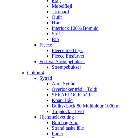
Fløjl
Møbelfløjl
Jacquard
Quilt
Hør
Interlock 100% Bomuld
Strik
Rib
Fleece
Fleece med tryk
Fleece Ensfarvet
Festival Strømpebukser
Strømpebukser
Colmn 4
Sytråd
Alm. Sytråd
Overlocker tråd – Toldi
SERAFLOCK tråd
Knap Tråd
Bulky-Lock 80 Multiolour 1000 m
Trojalock – hvid
Hjemmelavet ting
Bumbag Stor
Strand taske lille
Puder