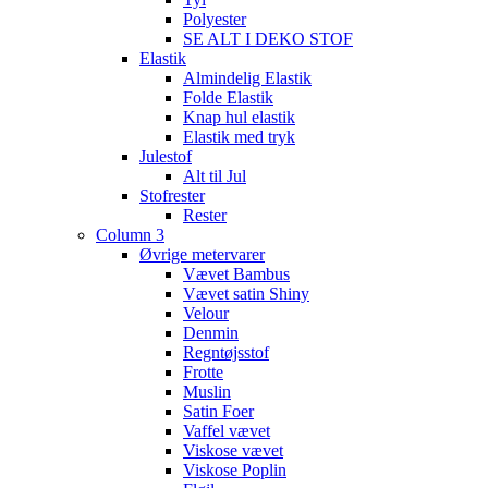
Polyester
SE ALT I DEKO STOF
Elastik
Almindelig Elastik
Folde Elastik
Knap hul elastik
Elastik med tryk
Julestof
Alt til Jul
Stofrester
Rester
Column 3
Øvrige metervarer
Vævet Bambus
Vævet satin Shiny
Velour
Denmin
Regntøjsstof
Frotte
Muslin
Satin Foer
Vaffel vævet
Viskose vævet
Viskose Poplin