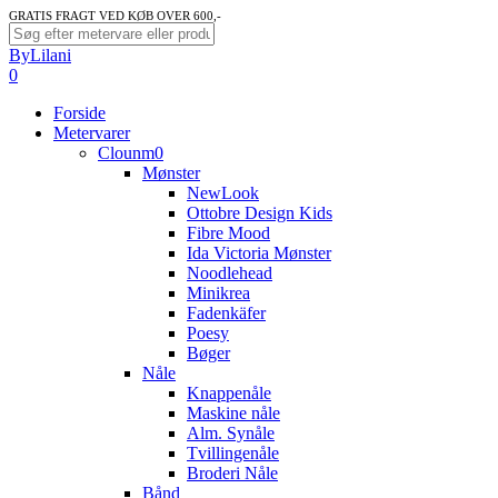
Skip
GRATIS FRAGT VED KØB OVER 600,-
to
Close
ByLilani
main
Search
search
account
0
content
Menu
Forside
Metervarer
Clounm0
Mønster
NewLook
Ottobre Design Kids
Fibre Mood
Ida Victoria Mønster
Noodlehead
Minikrea
Fadenkäfer
Poesy
Bøger
Nåle
Knappenåle
Maskine nåle
Alm. Synåle
Tvillingenåle
Broderi Nåle
Bånd