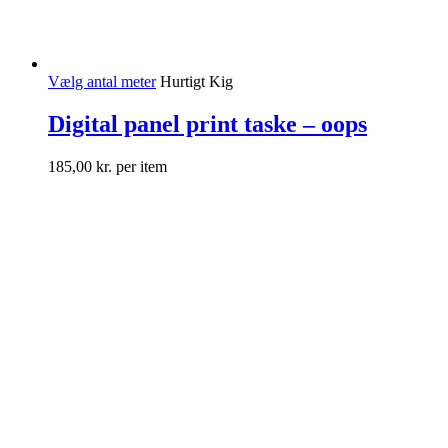
Vælg antal meter
Hurtigt Kig
Digital panel print taske – oops
185,00
kr.
per item