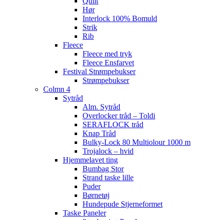
Quilt
Hør
Interlock 100% Bomuld
Strik
Rib
Fleece
Fleece med tryk
Fleece Ensfarvet
Festival Strømpebukser
Strømpebukser
Colmn 4
Sytråd
Alm. Sytråd
Overlocker tråd – Toldi
SERAFLOCK tråd
Knap Tråd
Bulky-Lock 80 Multiolour 1000 m
Trojalock – hvid
Hjemmelavet ting
Bumbag Stor
Strand taske lille
Puder
Børnetøj
Hundepude Stjerneformet
Taske Paneler