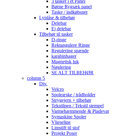
3 tasker i et Panel
Børne Rygsæk panel
Taske / indkøbsnet
Lynlåse & tilbehør
Delebar
Ej delebar
Tilbehør til tasker
D-ringe
Rektangulere Ringe
Regulering spænde
karabinhager
Magnetisk luk
Nøglering
SE ALT TILBEHØR
column 5
Div.
Velcro
Spoleæske / trådholder
Strygejern + tilbehør
Tekstilpen / Tekstil stempel
Varmehæmmende & Pladevat
Symaskine Spoler
Vlieseline
Limstift til stof
Projekt Poser