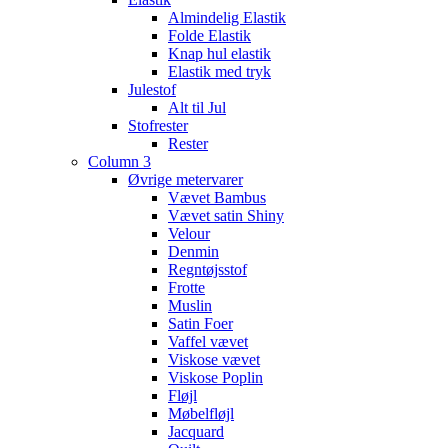
Almindelig Elastik
Folde Elastik
Knap hul elastik
Elastik med tryk
Julestof
Alt til Jul
Stofrester
Rester
Column 3
Øvrige metervarer
Vævet Bambus
Vævet satin Shiny
Velour
Denmin
Regntøjsstof
Frotte
Muslin
Satin Foer
Vaffel vævet
Viskose vævet
Viskose Poplin
Fløjl
Møbelfløjl
Jacquard