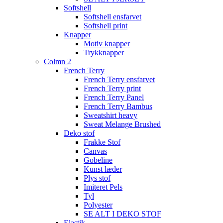
Softshell
Softshell ensfarvet
Softshell print
Knapper
Motiv knapper
Trykknapper
Colmn 2
French Terry
French Terry ensfarvet
French Terry print
French Terry Panel
French Terry Bambus
Sweatshirt heavy
Sweat Melange Brushed
Deko stof
Frakke Stof
Canvas
Gobeline
Kunst læder
Plys stof
Imiteret Pels
Tyl
Polyester
SE ALT I DEKO STOF
Elastik