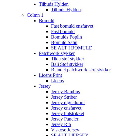
Tilbuds Hylden
Tilbuds Hylden
Colmn 1
Bomuld
Fast bomuld ensfarvet
Fast bomuld
Bomulds Poplin
Bomuld Satin
SE ALT I BOMULD
Patchwork stykker
Tilda stof stykker
Bali Stof stykker
Blandet patchwork stof stykker
Licens Print
Licens
Jersey
Jersey Bambus
Jersey Striber
Jersey digitalprint
Jersey ensfarvet
Jersey hulstrikket
Jersey Paneler
Jersey Rib
Viskose Jersey
SE ALT I JERSEY