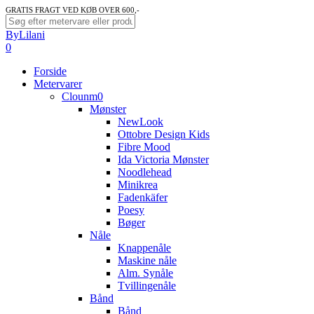
Skip
GRATIS FRAGT VED KØB OVER 600,-
to
Close
ByLilani
main
Search
search
account
0
content
Menu
Forside
Metervarer
Clounm0
Mønster
NewLook
Ottobre Design Kids
Fibre Mood
Ida Victoria Mønster
Noodlehead
Minikrea
Fadenkäfer
Poesy
Bøger
Nåle
Knappenåle
Maskine nåle
Alm. Synåle
Tvillingenåle
Bånd
Bånd