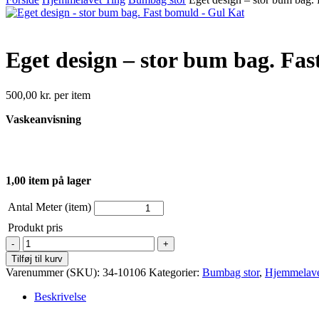
Eget design – stor bum bag. Fa
500,00
kr.
per item
Vaskeanvisning
1,00 item på lager
Antal Meter (item)
Produkt pris
Eget
design
Tilføj til kurv
-
Varenummer (SKU):
34-10106
Kategorier:
Bumbag stor
,
Hjemmelave
stor
bum
Beskrivelse
bag.
Fast