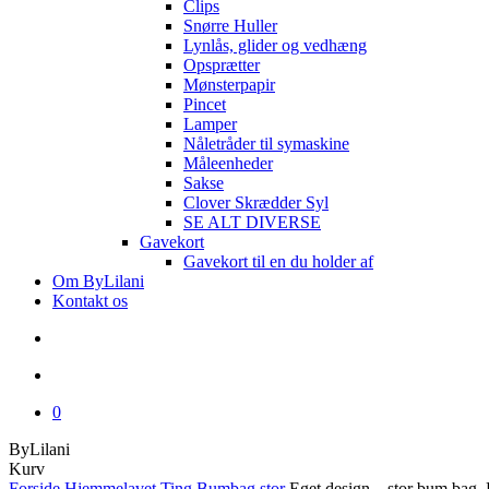
Clips
Snørre Huller
Lynlås, glider og vedhæng
Opsprætter
Mønsterpapir
Pincet
Lamper
Nåletråder til symaskine
Måleenheder
Sakse
Clover Skrædder Syl
SE ALT DIVERSE
Gavekort
Gavekort til en du holder af
Om ByLilani
Kontakt os
search
account
0
ByLilani
Close
Kurv
Cart
Forside
Hjemmelavet Ting
Bumbag stor
Eget design – stor bum bag.