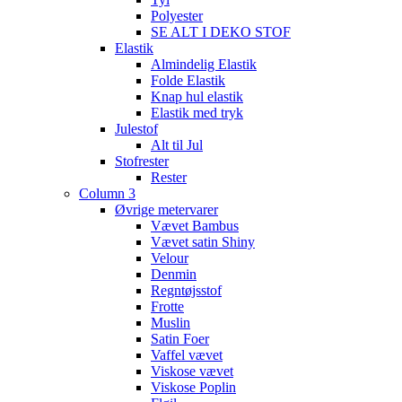
Polyester
SE ALT I DEKO STOF
Elastik
Almindelig Elastik
Folde Elastik
Knap hul elastik
Elastik med tryk
Julestof
Alt til Jul
Stofrester
Rester
Column 3
Øvrige metervarer
Vævet Bambus
Vævet satin Shiny
Velour
Denmin
Regntøjsstof
Frotte
Muslin
Satin Foer
Vaffel vævet
Viskose vævet
Viskose Poplin