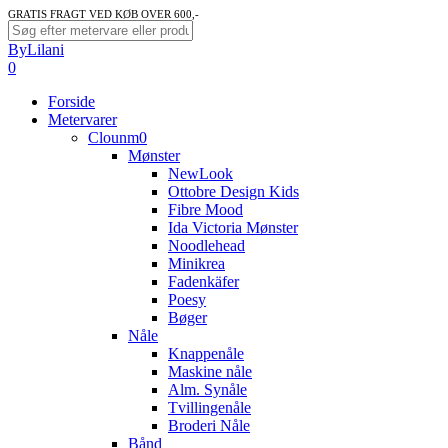
Skip
GRATIS FRAGT VED KØB OVER 600,-
to
Close
ByLilani
main
Search
search
account
0
content
Menu
Forside
Metervarer
Clounm0
Mønster
NewLook
Ottobre Design Kids
Fibre Mood
Ida Victoria Mønster
Noodlehead
Minikrea
Fadenkäfer
Poesy
Bøger
Nåle
Knappenåle
Maskine nåle
Alm. Synåle
Tvillingenåle
Broderi Nåle
Bånd