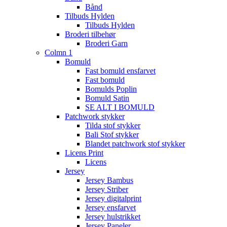
Bånd
Tilbuds Hylden
Tilbuds Hylden
Broderi tilbehør
Broderi Garn
Colmn 1
Bomuld
Fast bomuld ensfarvet
Fast bomuld
Bomulds Poplin
Bomuld Satin
SE ALT I BOMULD
Patchwork stykker
Tilda stof stykker
Bali Stof stykker
Blandet patchwork stof stykker
Licens Print
Licens
Jersey
Jersey Bambus
Jersey Striber
Jersey digitalprint
Jersey ensfarvet
Jersey hulstrikket
Jersey Paneler