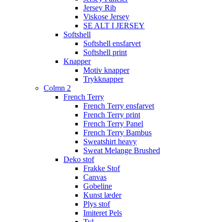
Jersey Rib
Viskose Jersey
SE ALT I JERSEY
Softshell
Softshell ensfarvet
Softshell print
Knapper
Motiv knapper
Trykknapper
Colmn 2
French Terry
French Terry ensfarvet
French Terry print
French Terry Panel
French Terry Bambus
Sweatshirt heavy
Sweat Melange Brushed
Deko stof
Frakke Stof
Canvas
Gobeline
Kunst læder
Plys stof
Imiteret Pels
Tyl