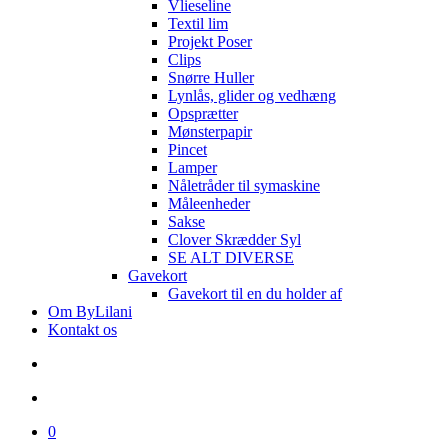
Vlieseline
Textil lim
Projekt Poser
Clips
Snørre Huller
Lynlås, glider og vedhæng
Opsprætter
Mønsterpapir
Pincet
Lamper
Nåletråder til symaskine
Måleenheder
Sakse
Clover Skrædder Syl
SE ALT DIVERSE
Gavekort
Gavekort til en du holder af
Om ByLilani
Kontakt os
search
account
0