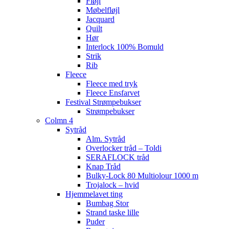
Fløjl
Møbelfløjl
Jacquard
Quilt
Hør
Interlock 100% Bomuld
Strik
Rib
Fleece
Fleece med tryk
Fleece Ensfarvet
Festival Strømpebukser
Strømpebukser
Colmn 4
Sytråd
Alm. Sytråd
Overlocker tråd – Toldi
SERAFLOCK tråd
Knap Tråd
Bulky-Lock 80 Multiolour 1000 m
Trojalock – hvid
Hjemmelavet ting
Bumbag Stor
Strand taske lille
Puder