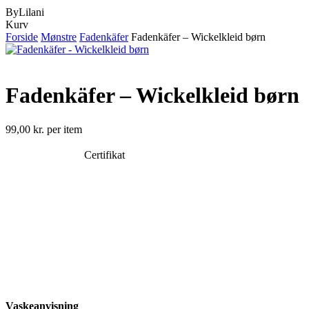
ByLilani
Close
Kurv
Cart
Forside
Mønstre
Fadenkäfer
Fadenkäfer – Wickelkleid børn
Fadenkäfer – Wickelkleid børn
99,00
kr.
per item
Certifikat
Vaskeanvisning