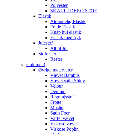
Polyester
SE ALT I DEKO STOF
Elastik
Almindelig Elastik
Folde Elastik
Knap hul elastik
Elastik med tryk
Julestof
Alt til Jul
Stofrester
Rester
Column 3
Øvrige metervarer
Vævet Bambus
Vævet satin Shiny
Velour
Denmin
Regntøjsstof
Frotte
Muslin
Satin Foer
Vaffel vævet
Viskose vævet
Viskose Poplin