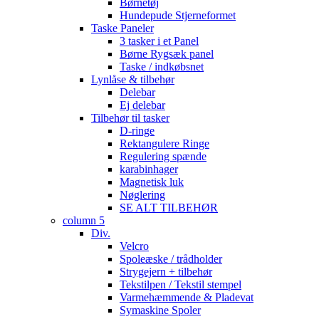
Børnetøj
Hundepude Stjerneformet
Taske Paneler
3 tasker i et Panel
Børne Rygsæk panel
Taske / indkøbsnet
Lynlåse & tilbehør
Delebar
Ej delebar
Tilbehør til tasker
D-ringe
Rektangulere Ringe
Regulering spænde
karabinhager
Magnetisk luk
Nøglering
SE ALT TILBEHØR
column 5
Div.
Velcro
Spoleæske / trådholder
Strygejern + tilbehør
Tekstilpen / Tekstil stempel
Varmehæmmende & Pladevat
Symaskine Spoler