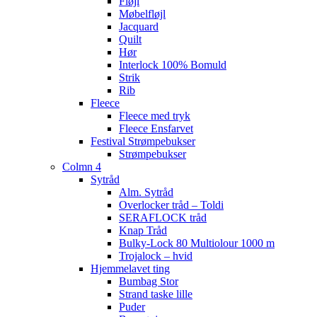
Fløjl
Møbelfløjl
Jacquard
Quilt
Hør
Interlock 100% Bomuld
Strik
Rib
Fleece
Fleece med tryk
Fleece Ensfarvet
Festival Strømpebukser
Strømpebukser
Colmn 4
Sytråd
Alm. Sytråd
Overlocker tråd – Toldi
SERAFLOCK tråd
Knap Tråd
Bulky-Lock 80 Multiolour 1000 m
Trojalock – hvid
Hjemmelavet ting
Bumbag Stor
Strand taske lille
Puder