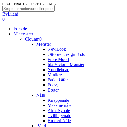
Skip
GRATIS FRAGT VED KØB OVER 600,-
to
Close
ByLilani
main
Search
search
account
0
content
Menu
Forside
Metervarer
Clounm0
Mønster
NewLook
Ottobre Design Kids
Fibre Mood
Ida Victoria Mønster
Noodlehead
Minikrea
Fadenkäfer
Poesy
Bøger
Nåle
Knappenåle
Maskine nåle
Alm. Synåle
Tvillingenåle
Broderi Nåle
Bånd