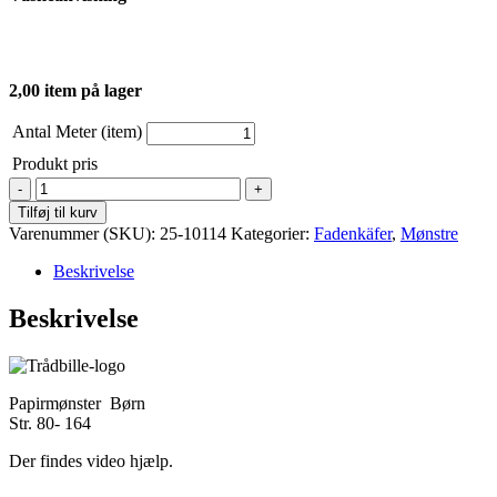
2,00 item på lager
Antal Meter (item)
Produkt pris
Fadenkäfer
-
Tilføj til kurv
Wickelkleid
Varenummer (SKU):
25-10114
Kategorier:
Fadenkäfer
,
Mønstre
børn
antal
Beskrivelse
Beskrivelse
Papirmønster Børn
Str. 80- 164
Der findes video hjælp.