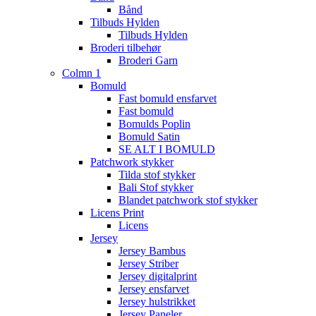
Bånd
Tilbuds Hylden
Tilbuds Hylden
Broderi tilbehør
Broderi Garn
Colmn 1
Bomuld
Fast bomuld ensfarvet
Fast bomuld
Bomulds Poplin
Bomuld Satin
SE ALT I BOMULD
Patchwork stykker
Tilda stof stykker
Bali Stof stykker
Blandet patchwork stof stykker
Licens Print
Licens
Jersey
Jersey Bambus
Jersey Striber
Jersey digitalprint
Jersey ensfarvet
Jersey hulstrikket
Jersey Paneler