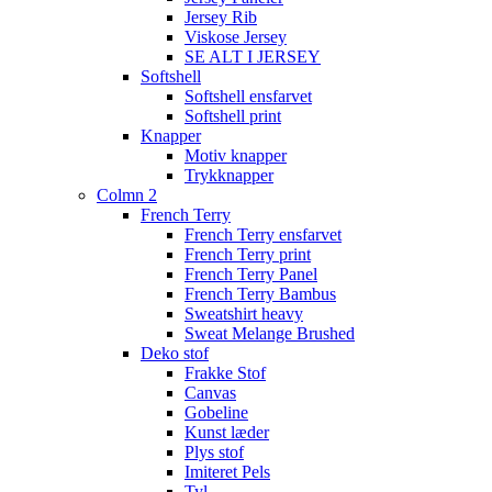
Jersey Rib
Viskose Jersey
SE ALT I JERSEY
Softshell
Softshell ensfarvet
Softshell print
Knapper
Motiv knapper
Trykknapper
Colmn 2
French Terry
French Terry ensfarvet
French Terry print
French Terry Panel
French Terry Bambus
Sweatshirt heavy
Sweat Melange Brushed
Deko stof
Frakke Stof
Canvas
Gobeline
Kunst læder
Plys stof
Imiteret Pels
Tyl