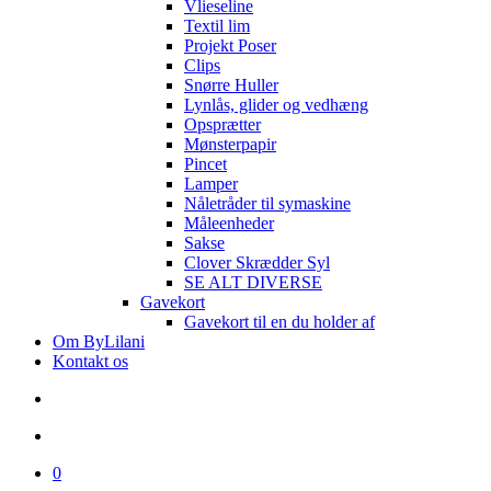
Vlieseline
Textil lim
Projekt Poser
Clips
Snørre Huller
Lynlås, glider og vedhæng
Opsprætter
Mønsterpapir
Pincet
Lamper
Nåletråder til symaskine
Måleenheder
Sakse
Clover Skrædder Syl
SE ALT DIVERSE
Gavekort
Gavekort til en du holder af
Om ByLilani
Kontakt os
search
account
0