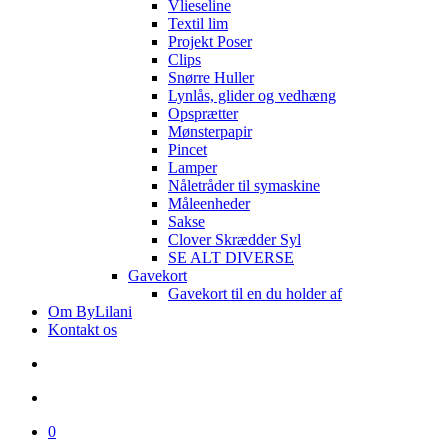
Vlieseline
Textil lim
Projekt Poser
Clips
Snørre Huller
Lynlås, glider og vedhæng
Opsprætter
Mønsterpapir
Pincet
Lamper
Nåletråder til symaskine
Måleenheder
Sakse
Clover Skrædder Syl
SE ALT DIVERSE
Gavekort
Gavekort til en du holder af
Om ByLilani
Kontakt os
search
account
0