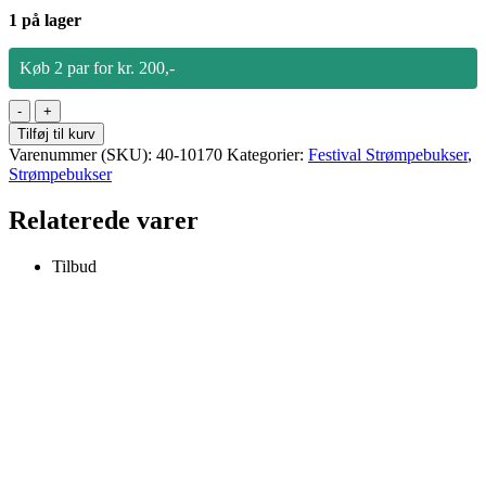
1 på lager
Køb 2 par for kr. 200,-
Festival
strømpebukser
Tilføj til kurv
-
Varenummer (SKU):
40-10170
Kategorier:
Festival Strømpebukser
,
Blomme
Strømpebukser
-
42/44
Relaterede varer
antal
Tilbud