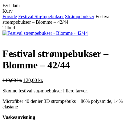
ByLilani
Close
Kurv
Cart
Forside
Festival Strømpebukser
Strømpebukser
Festival
strømpebukser – Blomme – 42/44
Tilbud
Festival strømpebukser –
Blomme – 42/44
Den
Den
140,00
kr.
120,00
kr.
oprindelige
aktuelle
Skønne festival strømpebukser i flere farver.
pris
pris
var:
er:
Microfiber 40 denier 3D strømpebuks – 86% polyamide, 14%
140,00 kr..
120,00 kr..
elastane
Vaskeanvisning