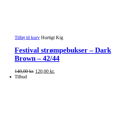
Tilføj til kurv
Hurtigt Kig
Festival strømpebukser – Dark
Brown – 42/44
Den
Den
140,00
kr.
120,00
kr.
oprindelige
aktuelle
Tilbud
pris
pris
var:
er:
140,00 kr..
120,00 kr..