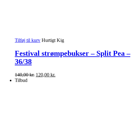
Tilføj til kurv
Hurtigt Kig
Festival strømpebukser – Split Pea –
36/38
Den
Den
140,00
kr.
120,00
kr.
oprindelige
aktuelle
Tilbud
pris
pris
var:
er:
140,00 kr..
120,00 kr..