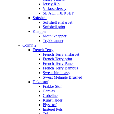
Jersey Rib
Viskose Jersey
SE ALT I JERSEY
Softshell
Softshell ensfarvet
Softshell print
Knapper
Motiv knapper
Trykknapper
Colmn 2
French Terry
French Terry ensfarvet
French Terry print
French Terry Panel
French Terry Bambus
Sweatshirt heavy
Sweat Melange Brushed
Deko stof
Frakke Stof
Canvas
Gobeline
Kunst læder
Plys stof
Imiteret Pels
Tyl