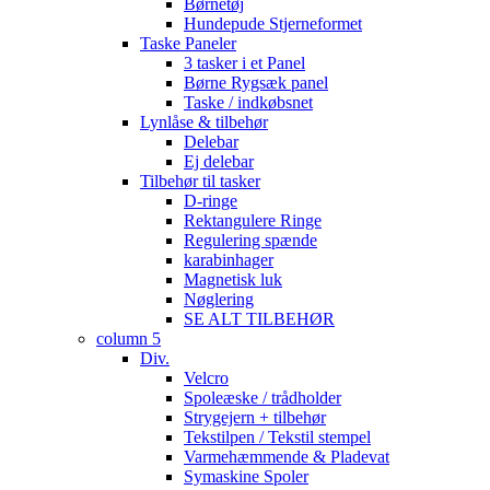
Børnetøj
Hundepude Stjerneformet
Taske Paneler
3 tasker i et Panel
Børne Rygsæk panel
Taske / indkøbsnet
Lynlåse & tilbehør
Delebar
Ej delebar
Tilbehør til tasker
D-ringe
Rektangulere Ringe
Regulering spænde
karabinhager
Magnetisk luk
Nøglering
SE ALT TILBEHØR
column 5
Div.
Velcro
Spoleæske / trådholder
Strygejern + tilbehør
Tekstilpen / Tekstil stempel
Varmehæmmende & Pladevat
Symaskine Spoler