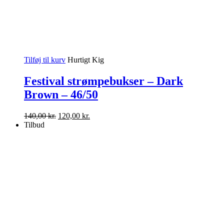
Tilføj til kurv
Hurtigt Kig
Festival strømpebukser – Dark
Brown – 46/50
Den
Den
140,00
kr.
120,00
kr.
oprindelige
aktuelle
Tilbud
pris
pris
var:
er:
140,00 kr..
120,00 kr..