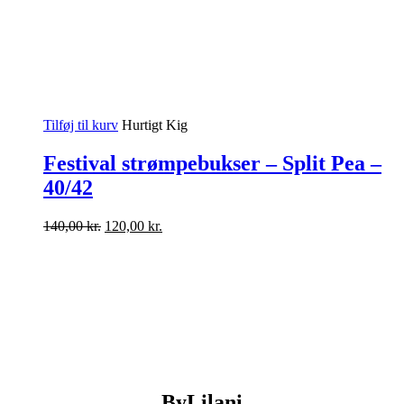
Tilføj til kurv
Hurtigt Kig
Festival strømpebukser – Split Pea –
40/42
Den
Den
140,00
kr.
120,00
kr.
oprindelige
aktuelle
pris
pris
var:
er:
140,00 kr..
120,00 kr..
ByLilani