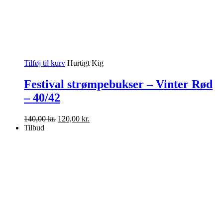
Tilføj til kurv
Hurtigt Kig
Festival strømpebukser – Vinter Rød
– 40/42
Den
Den
140,00
kr.
120,00
kr.
oprindelige
aktuelle
Tilbud
pris
pris
var:
er:
140,00 kr..
120,00 kr..