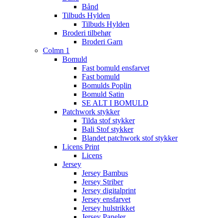
Bånd
Tilbuds Hylden
Tilbuds Hylden
Broderi tilbehør
Broderi Garn
Colmn 1
Bomuld
Fast bomuld ensfarvet
Fast bomuld
Bomulds Poplin
Bomuld Satin
SE ALT I BOMULD
Patchwork stykker
Tilda stof stykker
Bali Stof stykker
Blandet patchwork stof stykker
Licens Print
Licens
Jersey
Jersey Bambus
Jersey Striber
Jersey digitalprint
Jersey ensfarvet
Jersey hulstrikket
Jersey Paneler