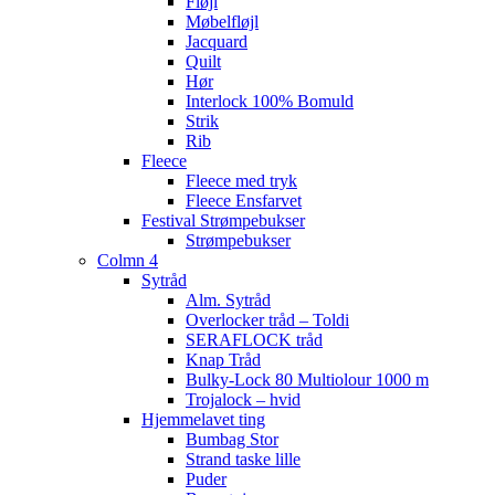
Fløjl
Møbelfløjl
Jacquard
Quilt
Hør
Interlock 100% Bomuld
Strik
Rib
Fleece
Fleece med tryk
Fleece Ensfarvet
Festival Strømpebukser
Strømpebukser
Colmn 4
Sytråd
Alm. Sytråd
Overlocker tråd – Toldi
SERAFLOCK tråd
Knap Tråd
Bulky-Lock 80 Multiolour 1000 m
Trojalock – hvid
Hjemmelavet ting
Bumbag Stor
Strand taske lille
Puder