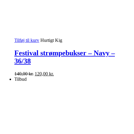
Tilføj til kurv
Hurtigt Kig
Festival strømpebukser – Navy –
36/38
Den
Den
140,00
kr.
120,00
kr.
oprindelige
aktuelle
Tilbud
pris
pris
var:
er:
140,00 kr..
120,00 kr..