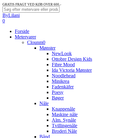
Skip
GRATIS FRAGT VED KØB OVER 600,-
to
Close
ByLilani
main
Search
search
account
0
content
Menu
Forside
Metervarer
Clounm0
Mønster
NewLook
Ottobre Design Kids
Fibre Mood
Ida Victoria Mønster
Noodlehead
Minikrea
Fadenkäfer
Poesy
Bøger
Nåle
Knappenåle
Maskine nåle
Alm. Synåle
Tvillingenåle
Broderi Nåle
Bånd