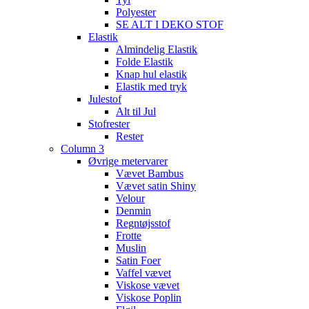
Polyester
SE ALT I DEKO STOF
Elastik
Almindelig Elastik
Folde Elastik
Knap hul elastik
Elastik med tryk
Julestof
Alt til Jul
Stofrester
Rester
Column 3
Øvrige metervarer
Vævet Bambus
Vævet satin Shiny
Velour
Denmin
Regntøjsstof
Frotte
Muslin
Satin Foer
Vaffel vævet
Viskose vævet
Viskose Poplin