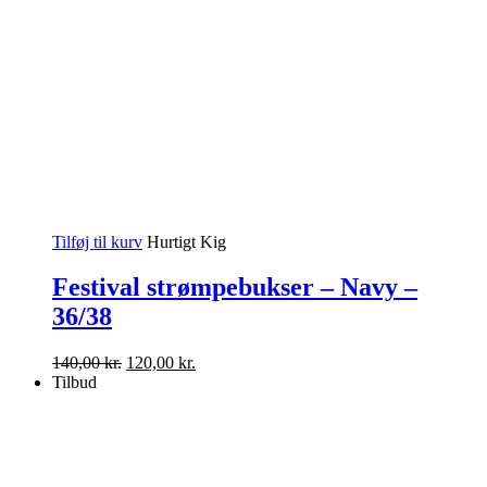
Tilføj til kurv
Hurtigt Kig
Festival strømpebukser – Navy –
36/38
Den
Den
140,00
kr.
120,00
kr.
oprindelige
aktuelle
Tilbud
pris
pris
var:
er:
140,00 kr..
120,00 kr..