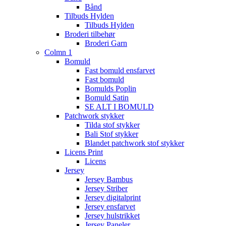
Bånd
Tilbuds Hylden
Tilbuds Hylden
Broderi tilbehør
Broderi Garn
Colmn 1
Bomuld
Fast bomuld ensfarvet
Fast bomuld
Bomulds Poplin
Bomuld Satin
SE ALT I BOMULD
Patchwork stykker
Tilda stof stykker
Bali Stof stykker
Blandet patchwork stof stykker
Licens Print
Licens
Jersey
Jersey Bambus
Jersey Striber
Jersey digitalprint
Jersey ensfarvet
Jersey hulstrikket
Jersey Paneler