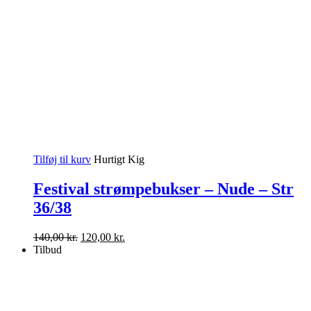
Tilføj til kurv
Hurtigt Kig
Festival strømpebukser – Nude – Str
36/38
Den
Den
140,00
kr.
120,00
kr.
oprindelige
aktuelle
Tilbud
pris
pris
var:
er:
140,00 kr..
120,00 kr..