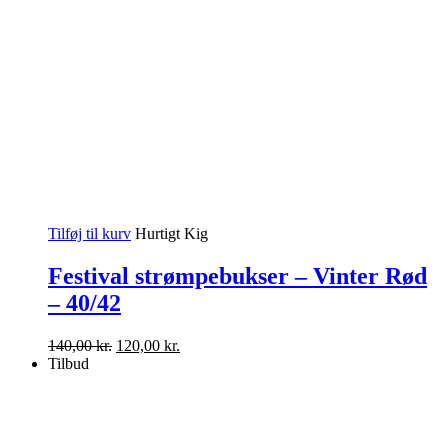
Tilføj til kurv
Hurtigt Kig
Festival strømpebukser – Vinter Rød
– 40/42
Den
Den
140,00
kr.
120,00
kr.
oprindelige
aktuelle
Tilbud
pris
pris
var:
er:
140,00 kr..
120,00 kr..