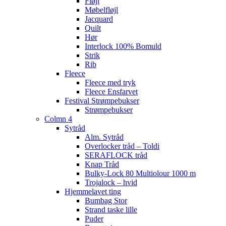
Fløjl
Møbelfløjl
Jacquard
Quilt
Hør
Interlock 100% Bomuld
Strik
Rib
Fleece
Fleece med tryk
Fleece Ensfarvet
Festival Strømpebukser
Strømpebukser
Colmn 4
Sytråd
Alm. Sytråd
Overlocker tråd – Toldi
SERAFLOCK tråd
Knap Tråd
Bulky-Lock 80 Multiolour 1000 m
Trojalock – hvid
Hjemmelavet ting
Bumbag Stor
Strand taske lille
Puder