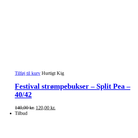
Tilføj til kurv
Hurtigt Kig
Festival strømpebukser – Split Pea –
40/42
Den
Den
140,00
kr.
120,00
kr.
oprindelige
aktuelle
Tilbud
pris
pris
var:
er:
140,00 kr..
120,00 kr..