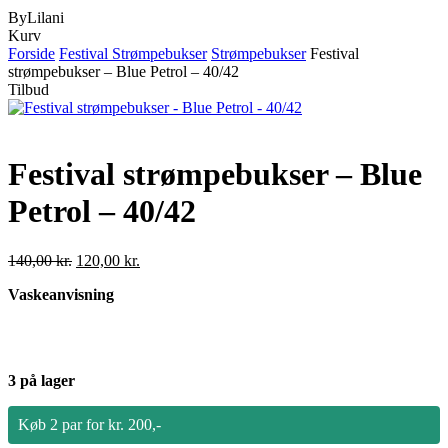
ByLilani
Close
Kurv
Cart
Forside
Festival Strømpebukser
Strømpebukser
Festival
strømpebukser – Blue Petrol – 40/42
Tilbud
Festival strømpebukser – Blue
Petrol – 40/42
Den
Den
140,00
kr.
120,00
kr.
oprindelige
aktuelle
Vaskeanvisning
pris
pris
var:
er:
140,00 kr..
120,00 kr..
3 på lager
Køb 2 par for kr. 200,-