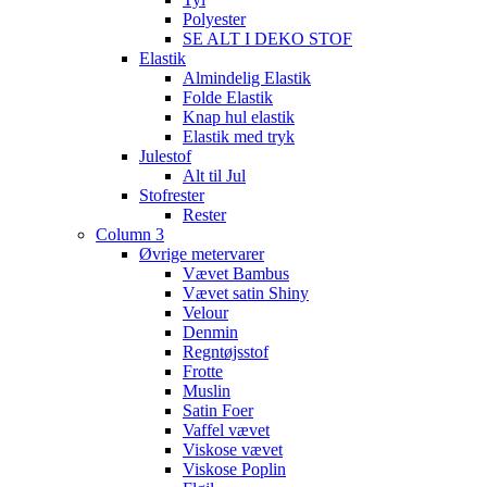
Polyester
SE ALT I DEKO STOF
Elastik
Almindelig Elastik
Folde Elastik
Knap hul elastik
Elastik med tryk
Julestof
Alt til Jul
Stofrester
Rester
Column 3
Øvrige metervarer
Vævet Bambus
Vævet satin Shiny
Velour
Denmin
Regntøjsstof
Frotte
Muslin
Satin Foer
Vaffel vævet
Viskose vævet
Viskose Poplin