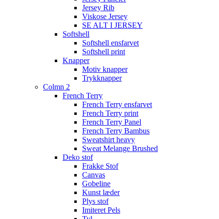
Jersey Rib
Viskose Jersey
SE ALT I JERSEY
Softshell
Softshell ensfarvet
Softshell print
Knapper
Motiv knapper
Trykknapper
Colmn 2
French Terry
French Terry ensfarvet
French Terry print
French Terry Panel
French Terry Bambus
Sweatshirt heavy
Sweat Melange Brushed
Deko stof
Frakke Stof
Canvas
Gobeline
Kunst læder
Plys stof
Imiteret Pels
Tyl