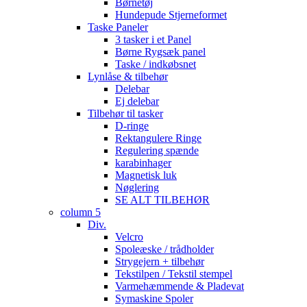
Børnetøj
Hundepude Stjerneformet
Taske Paneler
3 tasker i et Panel
Børne Rygsæk panel
Taske / indkøbsnet
Lynlåse & tilbehør
Delebar
Ej delebar
Tilbehør til tasker
D-ringe
Rektangulere Ringe
Regulering spænde
karabinhager
Magnetisk luk
Nøglering
SE ALT TILBEHØR
column 5
Div.
Velcro
Spoleæske / trådholder
Strygejern + tilbehør
Tekstilpen / Tekstil stempel
Varmehæmmende & Pladevat
Symaskine Spoler