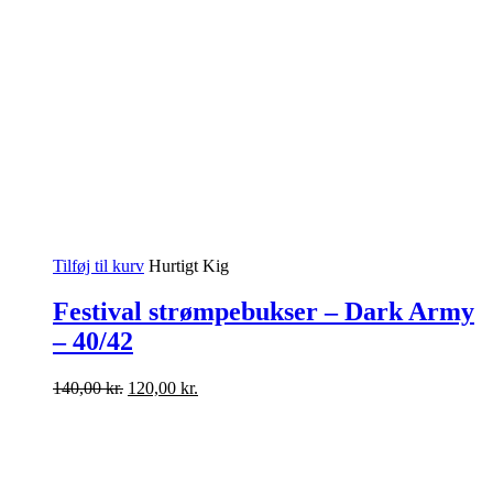
Tilføj til kurv
Hurtigt Kig
Festival strømpebukser – Dark Army
– 40/42
Den
Den
140,00
kr.
120,00
kr.
oprindelige
aktuelle
pris
pris
var:
er:
140,00 kr..
120,00 kr..