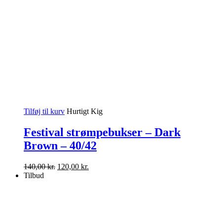
Tilføj til kurv
Hurtigt Kig
Festival strømpebukser – Dark
Brown – 40/42
Den
Den
140,00
kr.
120,00
kr.
oprindelige
aktuelle
Tilbud
pris
pris
var:
er:
140,00 kr..
120,00 kr..