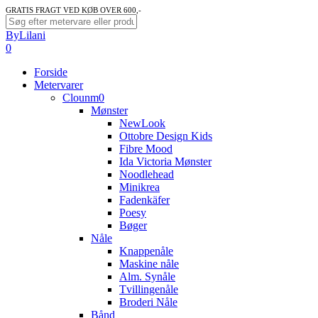
Skip
GRATIS FRAGT VED KØB OVER 600,-
to
Close
ByLilani
main
Search
search
account
0
content
Menu
Forside
Metervarer
Clounm0
Mønster
NewLook
Ottobre Design Kids
Fibre Mood
Ida Victoria Mønster
Noodlehead
Minikrea
Fadenkäfer
Poesy
Bøger
Nåle
Knappenåle
Maskine nåle
Alm. Synåle
Tvillingenåle
Broderi Nåle
Bånd