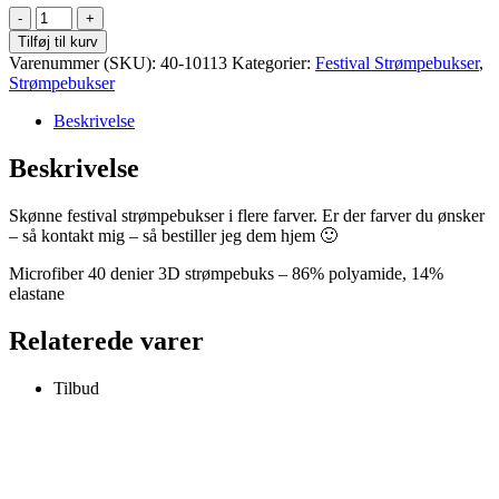
Festival
strømpebukser
Tilføj til kurv
-
Varenummer (SKU):
40-10113
Kategorier:
Festival Strømpebukser
,
Blue
Strømpebukser
Petrol
-
Beskrivelse
40/42
antal
Beskrivelse
Skønne festival strømpebukser i flere farver. Er der farver du ønsker
– så kontakt mig – så bestiller jeg dem hjem 🙂
Microfiber 40 denier 3D strømpebuks – 86% polyamide, 14%
elastane
Relaterede varer
Tilbud