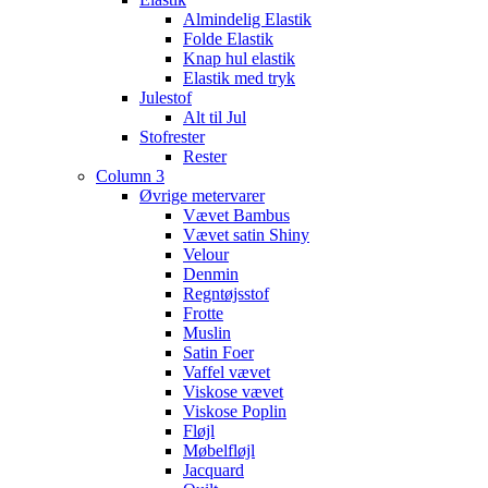
Almindelig Elastik
Folde Elastik
Knap hul elastik
Elastik med tryk
Julestof
Alt til Jul
Stofrester
Rester
Column 3
Øvrige metervarer
Vævet Bambus
Vævet satin Shiny
Velour
Denmin
Regntøjsstof
Frotte
Muslin
Satin Foer
Vaffel vævet
Viskose vævet
Viskose Poplin
Fløjl
Møbelfløjl
Jacquard