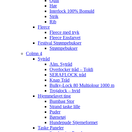
Quilt
Hør
Interlock 100% Bomuld
Strik
Rib
Fleece
Fleece med tryk
Fleece Ensfarvet
Festival Strømpebukser
Strømpebukser
Colmn 4
Sytråd
Alm. Sytråd
Overlocker tråd – Toldi
SERAFLOCK tråd
Knap Tråd
Bulky-Lock 80 Multiolour 1000 m
Trojalock – hvid
Hjemmelavet ting
Bumbag Stor
Strand taske lille
Puder
Børnetøj
Hundepude Stjerneformet
Taske Paneler