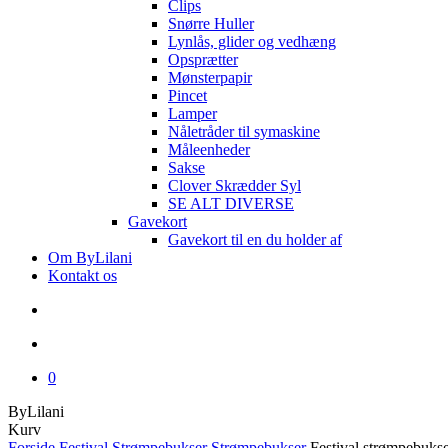
Clips
Snørre Huller
Lynlås, glider og vedhæng
Opsprætter
Mønsterpapir
Pincet
Lamper
Nåletråder til symaskine
Måleenheder
Sakse
Clover Skrædder Syl
SE ALT DIVERSE
Gavekort
Gavekort til en du holder af
Om ByLilani
Kontakt os
search
account
0
ByLilani
Close
Kurv
Cart
Forside
Festival Strømpebukser
Strømpebukser
Festival strømpebuks