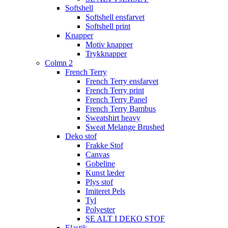
Softshell
Softshell ensfarvet
Softshell print
Knapper
Motiv knapper
Trykknapper
Colmn 2
French Terry
French Terry ensfarvet
French Terry print
French Terry Panel
French Terry Bambus
Sweatshirt heavy
Sweat Melange Brushed
Deko stof
Frakke Stof
Canvas
Gobeline
Kunst læder
Plys stof
Imiteret Pels
Tyl
Polyester
SE ALT I DEKO STOF
Elastik