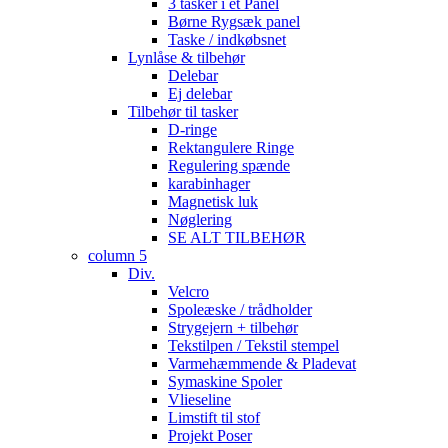
3 tasker i et Panel
Børne Rygsæk panel
Taske / indkøbsnet
Lynlåse & tilbehør
Delebar
Ej delebar
Tilbehør til tasker
D-ringe
Rektangulere Ringe
Regulering spænde
karabinhager
Magnetisk luk
Nøglering
SE ALT TILBEHØR
column 5
Div.
Velcro
Spoleæske / trådholder
Strygejern + tilbehør
Tekstilpen / Tekstil stempel
Varmehæmmende & Pladevat
Symaskine Spoler
Vlieseline
Limstift til stof
Projekt Poser