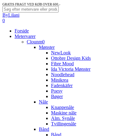
Skip
GRATIS FRAGT VED KØB OVER 600,-
to
Close
ByLilani
main
Search
search
account
0
content
Menu
Forside
Metervarer
Clounm0
Mønster
NewLook
Ottobre Design Kids
Fibre Mood
Ida Victoria Mønster
Noodlehead
Minikrea
Fadenkäfer
Poesy
Bøger
Nåle
Knappenåle
Maskine nåle
Alm. Synåle
Tvillingenåle
Bånd
Bånd