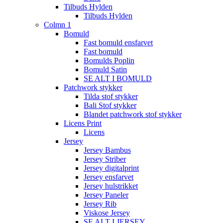
Tilbuds Hylden
Tilbuds Hylden
Colmn 1
Bomuld
Fast bomuld ensfarvet
Fast bomuld
Bomulds Poplin
Bomuld Satin
SE ALT I BOMULD
Patchwork stykker
Tilda stof stykker
Bali Stof stykker
Blandet patchwork stof stykker
Licens Print
Licens
Jersey
Jersey Bambus
Jersey Striber
Jersey digitalprint
Jersey ensfarvet
Jersey hulstrikket
Jersey Paneler
Jersey Rib
Viskose Jersey
SE ALT I JERSEY