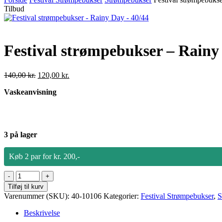
Tilbud
Festival strømpebukser – Rainy
Den
Den
140,00
kr.
120,00
kr.
oprindelige
aktuelle
Vaskeanvisning
pris
pris
var:
er:
140,00 kr..
120,00 kr..
3 på lager
Køb 2 par for kr. 200,-
Festival
strømpebukser
Tilføj til kurv
-
Varenummer (SKU):
40-10106
Kategorier:
Festival Strømpebukser
,
S
Rainy
Day
Beskrivelse
-