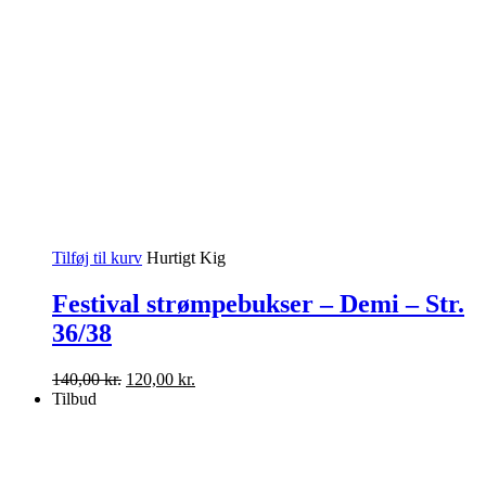
Tilføj til kurv
Hurtigt Kig
Festival strømpebukser – Demi – Str.
36/38
Den
Den
140,00
kr.
120,00
kr.
oprindelige
aktuelle
Tilbud
pris
pris
var:
er:
140,00 kr..
120,00 kr..