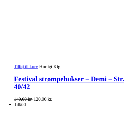
Tilføj til kurv
Hurtigt Kig
Festival strømpebukser – Demi – Str.
40/42
Den
Den
140,00
kr.
120,00
kr.
oprindelige
aktuelle
Tilbud
pris
pris
var:
er:
140,00 kr..
120,00 kr..