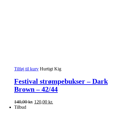
Tilføj til kurv
Hurtigt Kig
Festival strømpebukser – Dark
Brown – 42/44
Den
Den
140,00
kr.
120,00
kr.
oprindelige
aktuelle
Tilbud
pris
pris
var:
er:
140,00 kr..
120,00 kr..