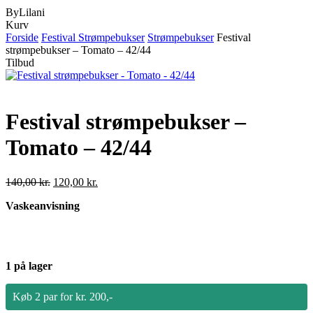
ByLilani
Close
Kurv
Cart
Forside
Festival Strømpebukser
Strømpebukser
Festival
strømpebukser – Tomato – 42/44
Tilbud
Festival strømpebukser –
Tomato – 42/44
Den
Den
140,00
kr.
120,00
kr.
oprindelige
aktuelle
Vaskeanvisning
pris
pris
var:
er:
140,00 kr..
120,00 kr..
1 på lager
Køb 2 par for kr. 200,-