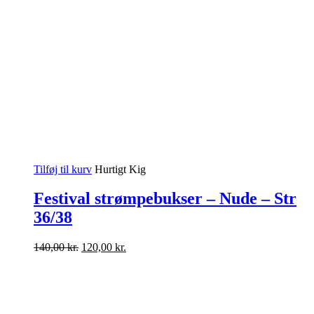
Tilføj til kurv
Hurtigt Kig
Festival strømpebukser – Nude – Str
36/38
Den
Den
140,00
kr.
120,00
kr.
oprindelige
aktuelle
pris
pris
var:
er:
140,00 kr..
120,00 kr..