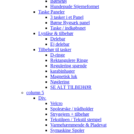
Børnetøj
Hundepude Stjerneformet
Taske Paneler
3 tasker i et Panel
Børne Rygsæk panel
Taske / indkøbsnet
Lynlåse & tilbehør
Delebar
Ej delebar
Tilbehør til tasker
D-ringe
Rektangulere Ringe
Regulering spænde
karabinhager
Magnetisk luk
Nøglering
SE ALT TILBEHØR
column 5
Div.
Velcro
Spoleæske / trådholder
Strygejern + tilbehør
Tekstilpen / Tekstil stempel
Varmehæmmende & Pladevat
Symaskine Spoler