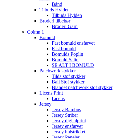
Bånd
Tilbuds Hylden
Tilbuds Hylden
Broderi tilbehør
Broderi Garn
Colmn 1
Bomuld
Fast bomuld ensfarvet
Fast bomuld
Bomulds Poplin
Bomuld Satin
SE ALT I BOMULD
Patchwork stykker
Tilda stof stykker
Bali Stof stykker
Blandet patchwork stof stykker
Licens Print
Licens
Jersey
Jersey Bambus
Jersey Striber
Jersey digitalprint
Jersey ensfarvet
Jersey hulstrikket
Jersey Paneler