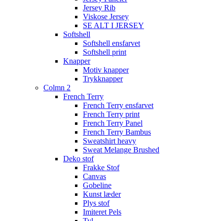
Jersey Rib
Viskose Jersey
SE ALT I JERSEY
Softshell
Softshell ensfarvet
Softshell print
Knapper
Motiv knapper
Trykknapper
Colmn 2
French Terry
French Terry ensfarvet
French Terry print
French Terry Panel
French Terry Bambus
Sweatshirt heavy
Sweat Melange Brushed
Deko stof
Frakke Stof
Canvas
Gobeline
Kunst læder
Plys stof
Imiteret Pels
Tyl