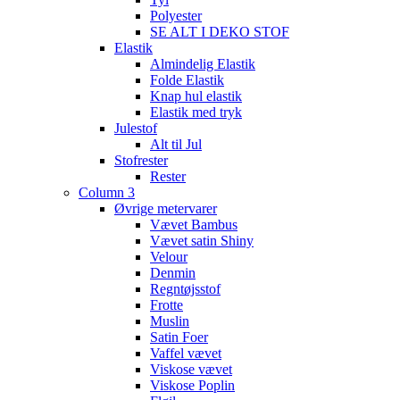
Polyester
SE ALT I DEKO STOF
Elastik
Almindelig Elastik
Folde Elastik
Knap hul elastik
Elastik med tryk
Julestof
Alt til Jul
Stofrester
Rester
Column 3
Øvrige metervarer
Vævet Bambus
Vævet satin Shiny
Velour
Denmin
Regntøjsstof
Frotte
Muslin
Satin Foer
Vaffel vævet
Viskose vævet
Viskose Poplin