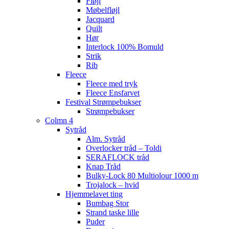
Fløjl
Møbelfløjl
Jacquard
Quilt
Hør
Interlock 100% Bomuld
Strik
Rib
Fleece
Fleece med tryk
Fleece Ensfarvet
Festival Strømpebukser
Strømpebukser
Colmn 4
Sytråd
Alm. Sytråd
Overlocker tråd – Toldi
SERAFLOCK tråd
Knap Tråd
Bulky-Lock 80 Multiolour 1000 m
Trojalock – hvid
Hjemmelavet ting
Bumbag Stor
Strand taske lille
Puder