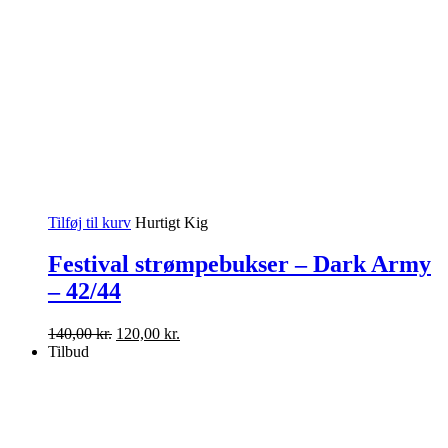
Tilføj til kurv
Hurtigt Kig
Festival strømpebukser – Dark Army
– 42/44
Den
Den
140,00
kr.
120,00
kr.
oprindelige
aktuelle
Tilbud
pris
pris
var:
er:
140,00 kr..
120,00 kr..