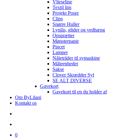
Vlieseline
Textil lim
Projekt Poser
Clips
Snørre Huller
Lynlås, glider og vedhæng
Opsprætter
Mønsterpapir
Pincet
Lamper
Nåletråder til symaskine
Måleenheder
Sakse
Clover Skrædder Syl
SE ALT DIVERSE
Gavekort
Gavekort til en du holder af
Om ByLilani
Kontakt os
search
account
0