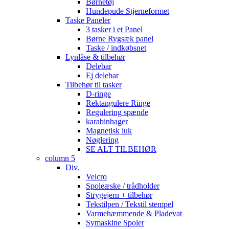
Børnetøj
Hundepude Stjerneformet
Taske Paneler
3 tasker i et Panel
Børne Rygsæk panel
Taske / indkøbsnet
Lynlåse & tilbehør
Delebar
Ej delebar
Tilbehør til tasker
D-ringe
Rektangulere Ringe
Regulering spænde
karabinhager
Magnetisk luk
Nøglering
SE ALT TILBEHØR
column 5
Div.
Velcro
Spoleæske / trådholder
Strygejern + tilbehør
Tekstilpen / Tekstil stempel
Varmehæmmende & Pladevat
Symaskine Spoler