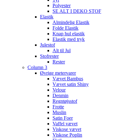
Polyester
SE ALT I DEKO STOF
Elastik
Almindelig Elastik
Folde Elastik
Knap hul elastik
Elastik med tryk
Julestof
Alt til Jul
Stofrester
Rester
Column 3
Øvrige metervarer
Vævet Bambus
Vævet satin Shiny
Velour
Denmin
Regntøjsstof
Frotte
Muslin
Satin Foer
Vaffel vævet
Viskose vævet
Viskose Poplin