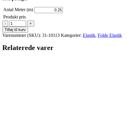
Antal Meter (m)
Produkt pris
Folde
Elastik
Tilføj til kurv
-
Varenummer (SKU):
31-10113
Kategorier:
Elastik
,
Folde Elastik
Lyselilla
antal
Relaterede varer