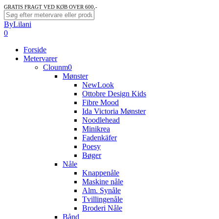
Skip
GRATIS FRAGT VED KØB OVER 600,-
to
Close
ByLilani
main
Search
search
account
0
content
Menu
Forside
Metervarer
Clounm0
Mønster
NewLook
Ottobre Design Kids
Fibre Mood
Ida Victoria Mønster
Noodlehead
Minikrea
Fadenkäfer
Poesy
Bøger
Nåle
Knappenåle
Maskine nåle
Alm. Synåle
Tvillingenåle
Broderi Nåle
Bånd