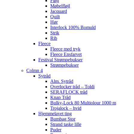
Fløjl
Møbelfløjl
Jacquard
Quilt
Hør
Interlock 100% Bomuld
Strik
Rib
Fleece
Fleece med tryk
Fleece Ensfarvet
Festival Strømpebukser
Strømpebukser
Colmn 4
Sytråd
Alm. Sytråd
Overlocker tråd – Toldi
SERAFLOCK tråd
Knap Tråd
Bulky-Lock 80 Multiolour 1000 m
Trojalock – hvid
Hjemmelavet ting
Bumbag Stor
Strand taske lille
Puder