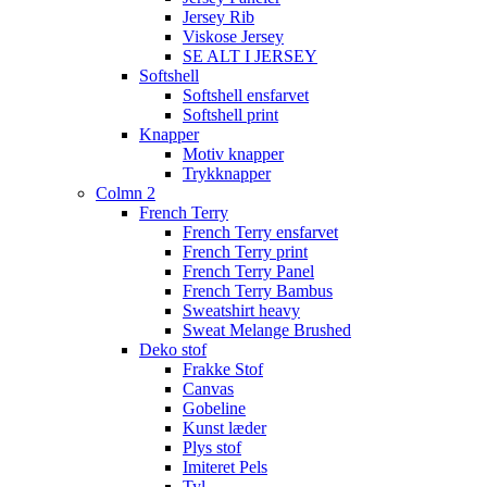
Jersey Rib
Viskose Jersey
SE ALT I JERSEY
Softshell
Softshell ensfarvet
Softshell print
Knapper
Motiv knapper
Trykknapper
Colmn 2
French Terry
French Terry ensfarvet
French Terry print
French Terry Panel
French Terry Bambus
Sweatshirt heavy
Sweat Melange Brushed
Deko stof
Frakke Stof
Canvas
Gobeline
Kunst læder
Plys stof
Imiteret Pels
Tyl