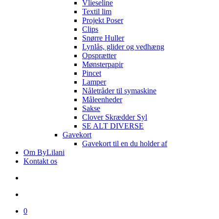
Vlieseline
Textil lim
Projekt Poser
Clips
Snørre Huller
Lynlås, glider og vedhæng
Opsprætter
Mønsterpapir
Pincet
Lamper
Nåletråder til symaskine
Måleenheder
Sakse
Clover Skrædder Syl
SE ALT DIVERSE
Gavekort
Gavekort til en du holder af
Om ByLilani
Kontakt os
search
account
0