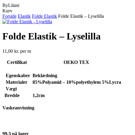
ByLilani
Close
Kurv
Cart
Forside
Elastik
Folde Elastik
Folde Elastik – Lyselilla
Folde Elastik – Lyselilla
11,00
kr.
per m
Certifikat
OEKO TEX
Egenskaber
Beklædning
Materialer
85%Polyamid – 10%polyethylem 5%Lycra
Vægt
Bredde
1,2cm
Vaskeanvisning
99.3 på lager