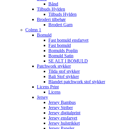
Bånd
Tilbuds Hylden
Tilbuds Hylden
Broderi tilbehør
Broderi Garn
Colmn 1
Bomuld
Fast bomuld ensfarvet
Fast bomuld
Bomulds Poplin
Bomuld Satin
SE ALT I BOMULD
Patchwork stykker
Tilda stof stykker
Bali Stof stykker
Blandet patchwork stof stykker
Licens Print
Licens
Jersey
Jersey Bambus
Jersey Striber
Jersey digitalprint
Jersey ensfarvet
Jersey hulstrikket
Jersey Paneler