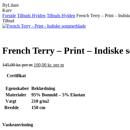
ByLilani
Close
Kurv
Cart
Forside
Tilbuds Hylden
Tilbuds Hylden
French Terry – Print – Indi
Tilbud
French Terry – Print – Indiske
145,00
kr.
per m
100,00
kr.
per m
Certifikat
Egenskaber
Beklædning
Materialer
95% Bomuld – 5% Elastan
Vægt
210 g/m2
Bredde
150 cm
Vaskeanvisning