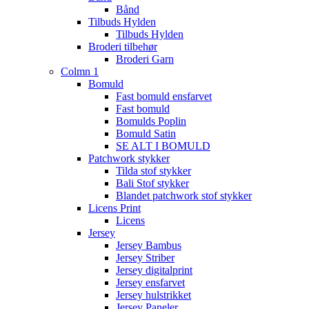
Bånd
Tilbuds Hylden
Tilbuds Hylden
Broderi tilbehør
Broderi Garn
Colmn 1
Bomuld
Fast bomuld ensfarvet
Fast bomuld
Bomulds Poplin
Bomuld Satin
SE ALT I BOMULD
Patchwork stykker
Tilda stof stykker
Bali Stof stykker
Blandet patchwork stof stykker
Licens Print
Licens
Jersey
Jersey Bambus
Jersey Striber
Jersey digitalprint
Jersey ensfarvet
Jersey hulstrikket
Jersey Paneler