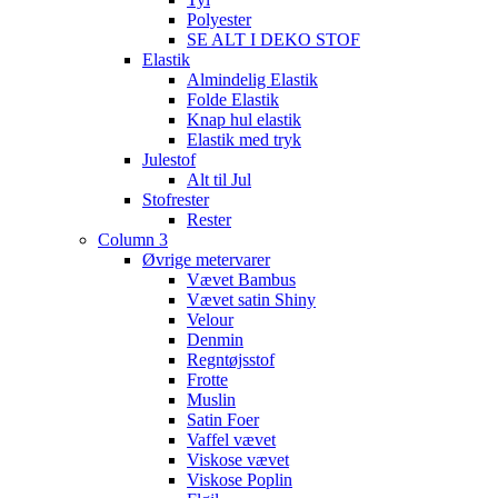
Polyester
SE ALT I DEKO STOF
Elastik
Almindelig Elastik
Folde Elastik
Knap hul elastik
Elastik med tryk
Julestof
Alt til Jul
Stofrester
Rester
Column 3
Øvrige metervarer
Vævet Bambus
Vævet satin Shiny
Velour
Denmin
Regntøjsstof
Frotte
Muslin
Satin Foer
Vaffel vævet
Viskose vævet
Viskose Poplin