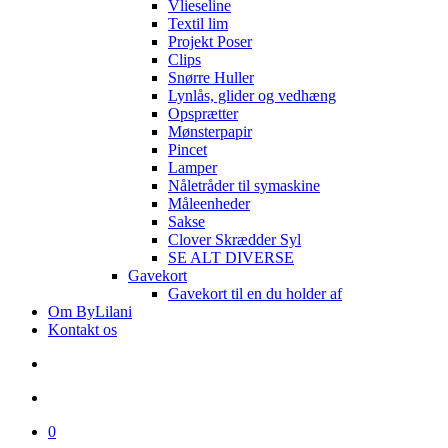
Vlieseline
Textil lim
Projekt Poser
Clips
Snørre Huller
Lynlås, glider og vedhæng
Opsprætter
Mønsterpapir
Pincet
Lamper
Nåletråder til symaskine
Måleenheder
Sakse
Clover Skrædder Syl
SE ALT DIVERSE
Gavekort
Gavekort til en du holder af
Om ByLilani
Kontakt os
search
account
0