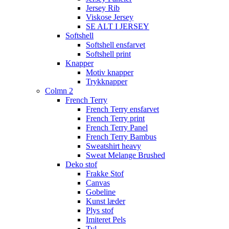
Jersey Rib
Viskose Jersey
SE ALT I JERSEY
Softshell
Softshell ensfarvet
Softshell print
Knapper
Motiv knapper
Trykknapper
Colmn 2
French Terry
French Terry ensfarvet
French Terry print
French Terry Panel
French Terry Bambus
Sweatshirt heavy
Sweat Melange Brushed
Deko stof
Frakke Stof
Canvas
Gobeline
Kunst læder
Plys stof
Imiteret Pels
Tyl