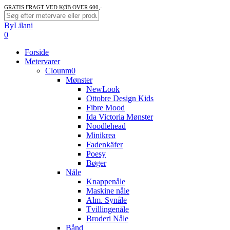
Skip
GRATIS FRAGT VED KØB OVER 600,-
to
Close
ByLilani
main
Search
search
account
0
content
Menu
Forside
Metervarer
Clounm0
Mønster
NewLook
Ottobre Design Kids
Fibre Mood
Ida Victoria Mønster
Noodlehead
Minikrea
Fadenkäfer
Poesy
Bøger
Nåle
Knappenåle
Maskine nåle
Alm. Synåle
Tvillingenåle
Broderi Nåle
Bånd