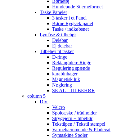
Børnetøj
Hundepude Stjerneformet
Taske Paneler
3 tasker i et Panel
Børne Rygsæk panel
Taske / indkøbsnet
Lynlåse & tilbehør
Delebar
Ej delebar
Tilbehør til tasker
D-ringe
Rektangulere Ringe
Regulering spænde
karabinhager
Magnetisk luk
Nøglering
SE ALT TILBEHØR
column 5
Div.
Velcro
Spoleæske / trådholder
Strygejern + tilbehør
Tekstilpen / Tekstil stempel
Varmehæmmende & Pladevat
Symaskine Spoler