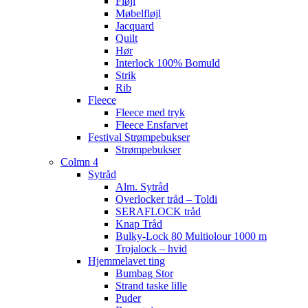
Fløjl
Møbelfløjl
Jacquard
Quilt
Hør
Interlock 100% Bomuld
Strik
Rib
Fleece
Fleece med tryk
Fleece Ensfarvet
Festival Strømpebukser
Strømpebukser
Colmn 4
Sytråd
Alm. Sytråd
Overlocker tråd – Toldi
SERAFLOCK tråd
Knap Tråd
Bulky-Lock 80 Multiolour 1000 m
Trojalock – hvid
Hjemmelavet ting
Bumbag Stor
Strand taske lille
Puder