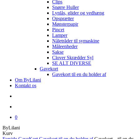
Clips
Snørre Huller
Lynlås, glider og vedhæng
Opsprætter
Mønsterpapir
Pincet
Lamper
Nåletråder til symaskine
Måleenheder
Sakse
Clover Skrædder Syl
SE ALT DIVERSE
Gavekort
Gavekort til en du holder af
Om ByLilani
Kontakt os
search
account
0
ByLilani
Close
Kurv
Cart
Forside
GaveKort
Gavekort til en du holder af
Gavekort – til en du