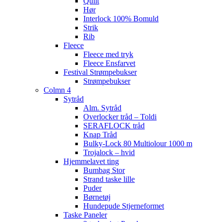
Quilt
Hør
Interlock 100% Bomuld
Strik
Rib
Fleece
Fleece med tryk
Fleece Ensfarvet
Festival Strømpebukser
Strømpebukser
Colmn 4
Sytråd
Alm. Sytråd
Overlocker tråd – Toldi
SERAFLOCK tråd
Knap Tråd
Bulky-Lock 80 Multiolour 1000 m
Trojalock – hvid
Hjemmelavet ting
Bumbag Stor
Strand taske lille
Puder
Børnetøj
Hundepude Stjerneformet
Taske Paneler