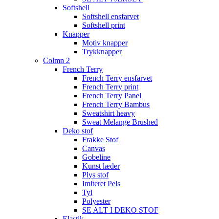
Softshell
Softshell ensfarvet
Softshell print
Knapper
Motiv knapper
Trykknapper
Colmn 2
French Terry
French Terry ensfarvet
French Terry print
French Terry Panel
French Terry Bambus
Sweatshirt heavy
Sweat Melange Brushed
Deko stof
Frakke Stof
Canvas
Gobeline
Kunst læder
Plys stof
Imiteret Pels
Tyl
Polyester
SE ALT I DEKO STOF
Elastik