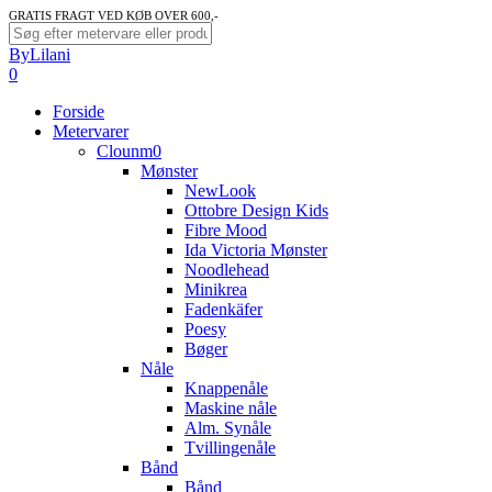
Skip
GRATIS FRAGT VED KØB OVER 600,-
to
Close
ByLilani
main
Search
search
account
0
content
Menu
Forside
Metervarer
Clounm0
Mønster
NewLook
Ottobre Design Kids
Fibre Mood
Ida Victoria Mønster
Noodlehead
Minikrea
Fadenkäfer
Poesy
Bøger
Nåle
Knappenåle
Maskine nåle
Alm. Synåle
Tvillingenåle
Bånd
Bånd