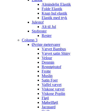
Almindelig Elastik
Folde Elastik
Knap hul elastik
Elastik med tryk
Julestof
Alt til Jul
Stofrester
Rester
Column 3
Øvrige metervarer
Vævet Bambus
Vævet satin Shiny
Velour
Denmin
Regntøjsstof
Frotte
Muslin
Satin Foer
Vaffel vævet
Viskose vævet
Viskose Poplin
Fløjl
Møbelfløjl
Jacquard