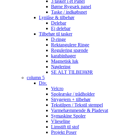
3 tasker i et Panel
Børne Rygsæk panel
Taske / indkøbsnet
Lynlåse & tilbehør
Delebar
Ej delebar
Tilbehør til tasker
D-ringe
Rektangulere Ringe
Regulering spænde
karabinhager
Magnetisk luk
Nøglering
SE ALT TILBEHØR
column 5
Div.
Velcro
Spoleæske / trådholder
Strygejern + tilbehør
Tekstilpen / Tekstil stempel
Varmehæmmende & Pladevat
Symaskine Spoler
Vlieseline
Limstift til stof
Projekt Poser