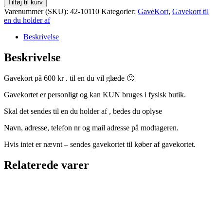
Tilføj til kurv
til
Varenummer (SKU):
42-10110
Kategorier:
GaveKort
,
Gavekort til
en
en du holder af
du
holder
Beskrivelse
af
-
Beskrivelse
600
kr
Gavekort på 600 kr . til en du vil glæde 🙂
antal
Gavekortet er personligt og kan KUN bruges i fysisk butik.
Skal det sendes til en du holder af , bedes du oplyse
Navn, adresse, telefon nr og mail adresse på modtageren.
Hvis intet er nævnt – sendes gavekortet til køber af gavekortet.
Relaterede varer