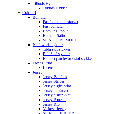
Tilbuds Hylden
Tilbuds Hylden
Colmn 1
Bomuld
Fast bomuld ensfarvet
Fast bomuld
Bomulds Poplin
Bomuld Satin
SE ALT I BOMULD
Patchwork stykker
Tilda stof stykker
Bali Stof stykker
Blandet patchwork stof stykker
Licens Print
Licens
Jersey
Jersey Bambus
Jersey Striber
Jersey digitalprint
Jersey ensfarvet
Jersey hulstrikket
Jersey Paneler
Jersey Rib
Viskose Jersey
SE ALT I JERSEY