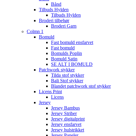
Bånd
Tilbuds Hylden
Tilbuds Hylden
Broderi tilbehør
Broderi Garn
Colmn 1
Bomuld
Fast bomuld ensfarvet
Fast bomuld
Bomulds Poplin
Bomuld Satin
SE ALT I BOMULD
Patchwork stykker
Tilda stof stykker
Bali Stof stykker
Blandet patchwork stof stykker
Licens Print
Licens
Jersey
Jersey Bambus
Jersey Striber
Jersey digitalprint
Jersey ensfarvet
Jersey hulstrikket
Jersey Paneler