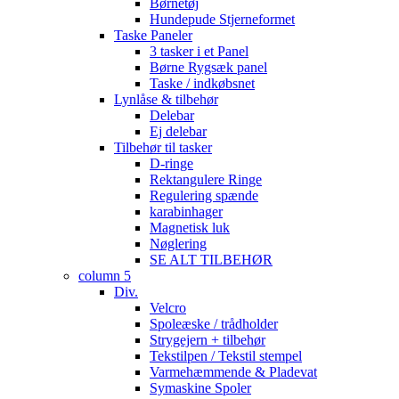
Børnetøj
Hundepude Stjerneformet
Taske Paneler
3 tasker i et Panel
Børne Rygsæk panel
Taske / indkøbsnet
Lynlåse & tilbehør
Delebar
Ej delebar
Tilbehør til tasker
D-ringe
Rektangulere Ringe
Regulering spænde
karabinhager
Magnetisk luk
Nøglering
SE ALT TILBEHØR
column 5
Div.
Velcro
Spoleæske / trådholder
Strygejern + tilbehør
Tekstilpen / Tekstil stempel
Varmehæmmende & Pladevat
Symaskine Spoler