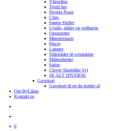
Vlieseline
Textil lim
Projekt Poser
Clips
Snørre Huller
Lynlås, glider og vedhæng
Opsprætter
Mønsterpapir
Pincet
Lamper
Nåletråder til symaskine
Måleenheder
Sakse
Clover Skrædder Syl
SE ALT DIVERSE
Gavekort
Gavekort til en du holder af
Om ByLilani
Kontakt os
search
account
0