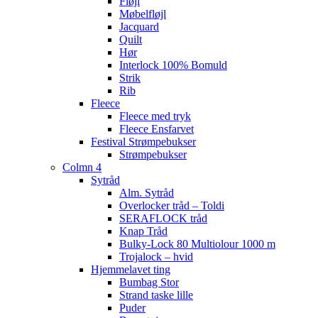
Fløjl
Møbelfløjl
Jacquard
Quilt
Hør
Interlock 100% Bomuld
Strik
Rib
Fleece
Fleece med tryk
Fleece Ensfarvet
Festival Strømpebukser
Strømpebukser
Colmn 4
Sytråd
Alm. Sytråd
Overlocker tråd – Toldi
SERAFLOCK tråd
Knap Tråd
Bulky-Lock 80 Multiolour 1000 m
Trojalock – hvid
Hjemmelavet ting
Bumbag Stor
Strand taske lille
Puder