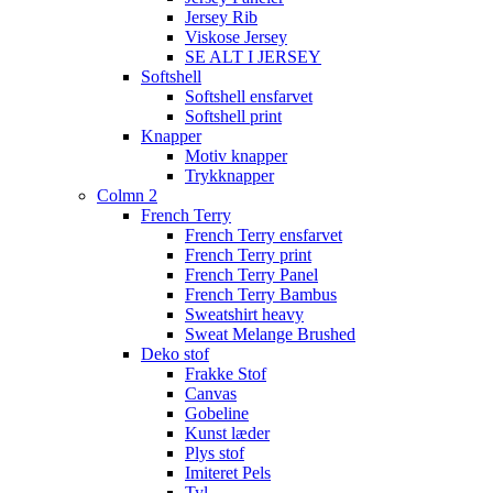
Jersey Rib
Viskose Jersey
SE ALT I JERSEY
Softshell
Softshell ensfarvet
Softshell print
Knapper
Motiv knapper
Trykknapper
Colmn 2
French Terry
French Terry ensfarvet
French Terry print
French Terry Panel
French Terry Bambus
Sweatshirt heavy
Sweat Melange Brushed
Deko stof
Frakke Stof
Canvas
Gobeline
Kunst læder
Plys stof
Imiteret Pels
Tyl