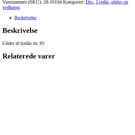
Varenummer (SKU):
28-10104
Kategorier:
Div.
,
Lynlås, glider og
-
vedhæng
Guld
aflang
Beskrivelse
antal
Beskrivelse
Glider til lynlås str. #5
Relaterede varer