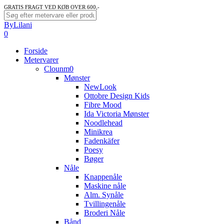
Skip
GRATIS FRAGT VED KØB OVER 600,-
to
Close
ByLilani
main
Search
search
account
0
content
Menu
Forside
Metervarer
Clounm0
Mønster
NewLook
Ottobre Design Kids
Fibre Mood
Ida Victoria Mønster
Noodlehead
Minikrea
Fadenkäfer
Poesy
Bøger
Nåle
Knappenåle
Maskine nåle
Alm. Synåle
Tvillingenåle
Broderi Nåle
Bånd