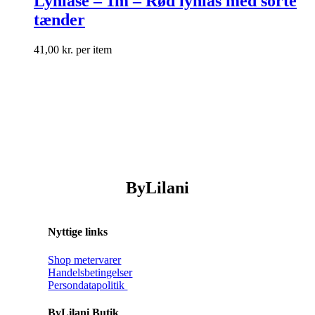
Lynlåse – 1m – Rød lynlås med sorte
tænder
41,00
kr.
per item
ByLilani
Nyttige links
Shop metervarer
Handelsbetingelser
Persondatapolitik
ByLilani Butik