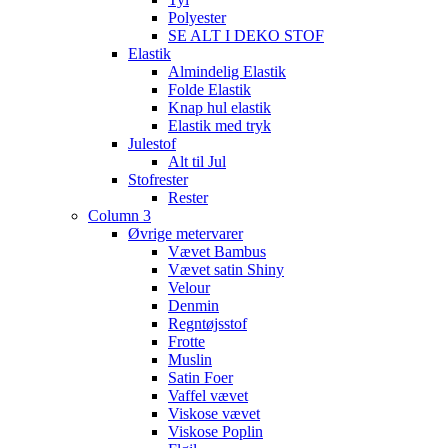
Polyester
SE ALT I DEKO STOF
Elastik
Almindelig Elastik
Folde Elastik
Knap hul elastik
Elastik med tryk
Julestof
Alt til Jul
Stofrester
Rester
Column 3
Øvrige metervarer
Vævet Bambus
Vævet satin Shiny
Velour
Denmin
Regntøjsstof
Frotte
Muslin
Satin Foer
Vaffel vævet
Viskose vævet
Viskose Poplin