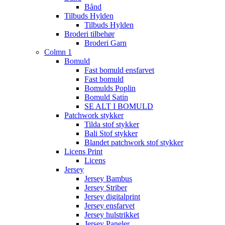
Bånd
Tilbuds Hylden
Tilbuds Hylden
Broderi tilbehør
Broderi Garn
Colmn 1
Bomuld
Fast bomuld ensfarvet
Fast bomuld
Bomulds Poplin
Bomuld Satin
SE ALT I BOMULD
Patchwork stykker
Tilda stof stykker
Bali Stof stykker
Blandet patchwork stof stykker
Licens Print
Licens
Jersey
Jersey Bambus
Jersey Striber
Jersey digitalprint
Jersey ensfarvet
Jersey hulstrikket
Jersey Paneler