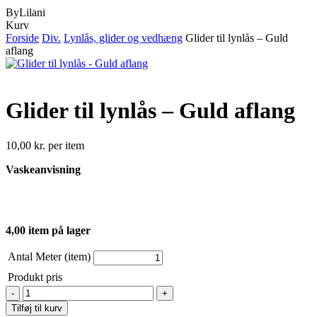
ByLilani
Close
Kurv
Cart
Forside
Div.
Lynlås, glider og vedhæng
Glider til lynlås – Guld
aflang
Glider til lynlås – Guld aflang
10,00
kr.
per item
Vaskeanvisning
4,00 item på lager
Antal Meter (item)
Produkt pris
Glider
til
Tilføj til kurv
lynlås