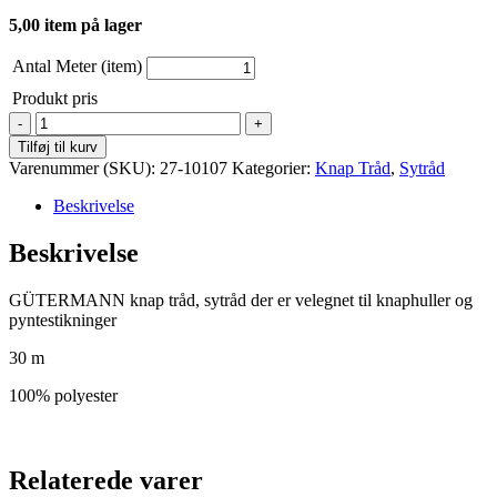
5,00 item på lager
Antal Meter (item)
Produkt pris
GÜTERMANN
-
Tilføj til kurv
Knap
Varenummer (SKU):
27-10107
Kategorier:
Knap Tråd
,
Sytråd
Tråd
-
Beskrivelse
Lyse
Grøn
Beskrivelse
antal
GÜTERMANN knap tråd, sytråd der er velegnet til knaphuller og
pyntestikninger
30 m
100% polyester
Relaterede varer