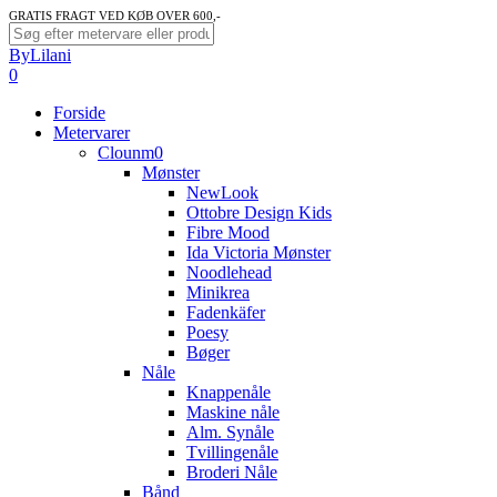
Skip
GRATIS FRAGT VED KØB OVER 600,-
to
Close
ByLilani
main
Search
search
account
0
content
Menu
Forside
Metervarer
Clounm0
Mønster
NewLook
Ottobre Design Kids
Fibre Mood
Ida Victoria Mønster
Noodlehead
Minikrea
Fadenkäfer
Poesy
Bøger
Nåle
Knappenåle
Maskine nåle
Alm. Synåle
Tvillingenåle
Broderi Nåle
Bånd