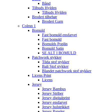
Bånd
Tilbuds Hylden
Tilbuds Hylden
Broderi tilbehør
Broderi Garn
Colmn 1
Bomuld
Fast bomuld ensfarvet
Fast bomuld
Bomulds Poplin
Bomuld Satin
SE ALT I BOMULD
Patchwork stykker
Tilda stof stykker
Bali Stof stykker
Blandet patchwork stof stykker
Licens Print
Licens
Jersey
Jersey Bambus
Jersey Striber
Jersey digitalprint
Jersey ensfarvet
Jersey hulstrikket
Jersey Paneler