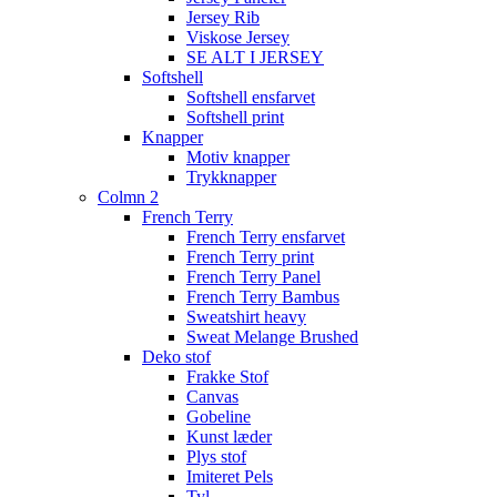
Jersey Rib
Viskose Jersey
SE ALT I JERSEY
Softshell
Softshell ensfarvet
Softshell print
Knapper
Motiv knapper
Trykknapper
Colmn 2
French Terry
French Terry ensfarvet
French Terry print
French Terry Panel
French Terry Bambus
Sweatshirt heavy
Sweat Melange Brushed
Deko stof
Frakke Stof
Canvas
Gobeline
Kunst læder
Plys stof
Imiteret Pels
Tyl