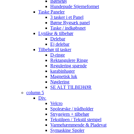
Børnetøj
Hundepude Stjerneformet
Taske Paneler
3 tasker i et Panel
Børne Rygsæk panel
Taske / indkøbsnet
Lynlåse & tilbehør
Delebar
Ej delebar
Tilbehør til tasker
D-ringe
Rektangulere Ringe
Regulering spænde
karabinhager
Magnetisk luk
Nøglering
SE ALT TILBEHØR
column 5
Div.
Velcro
Spoleæske / trådholder
Strygejern + tilbehør
Tekstilpen / Tekstil stempel
Varmehæmmende & Pladevat
Symaskine Spoler