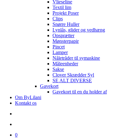
Vlieseline
Textil lim
Projekt Poser
Clips
Snørre Huller
Lynlås, glider og vedhæng
Opsprætter
Mønsterpapir
Pincet
Lamper
Nåletråder til symaskine
Måleenheder
Sakse
Clover Skrædder Syl
SE ALT DIVERSE
Gavekort
Gavekort til en du holder af
Om ByLilani
Kontakt os
search
account
0