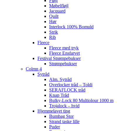
Fløjl
Møbelfløjl
Jacquard
Quilt
Hør
Interlock 100% Bomuld
Strik
Rib
Fleece
Fleece med tryk
Fleece Ensfarvet
Festival Strømpebukser
Strømpebukser
Colmn 4
Sytråd
Alm. Sytråd
Overlocker tråd – Toldi
SERAFLOCK tråd
Knap Tråd
Bulky-Lock 80 Multiolour 1000 m
Trojalock – hvid
Hjemmelavet ting
Bumbag Stor
Strand taske lille
Puder