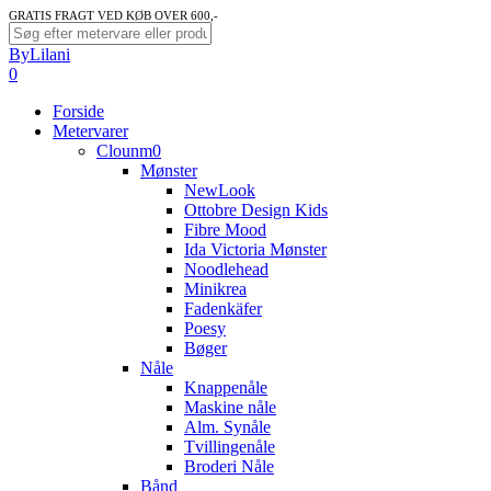
Skip
GRATIS FRAGT VED KØB OVER 600,-
to
Close
ByLilani
main
Search
search
account
0
content
Menu
Forside
Metervarer
Clounm0
Mønster
NewLook
Ottobre Design Kids
Fibre Mood
Ida Victoria Mønster
Noodlehead
Minikrea
Fadenkäfer
Poesy
Bøger
Nåle
Knappenåle
Maskine nåle
Alm. Synåle
Tvillingenåle
Broderi Nåle
Bånd