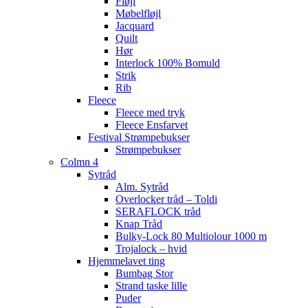
Fløjl
Møbelfløjl
Jacquard
Quilt
Hør
Interlock 100% Bomuld
Strik
Rib
Fleece
Fleece med tryk
Fleece Ensfarvet
Festival Strømpebukser
Strømpebukser
Colmn 4
Sytråd
Alm. Sytråd
Overlocker tråd – Toldi
SERAFLOCK tråd
Knap Tråd
Bulky-Lock 80 Multiolour 1000 m
Trojalock – hvid
Hjemmelavet ting
Bumbag Stor
Strand taske lille
Puder