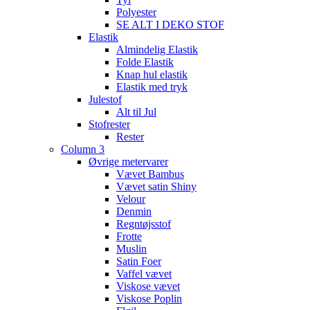
Polyester
SE ALT I DEKO STOF
Elastik
Almindelig Elastik
Folde Elastik
Knap hul elastik
Elastik med tryk
Julestof
Alt til Jul
Stofrester
Rester
Column 3
Øvrige metervarer
Vævet Bambus
Vævet satin Shiny
Velour
Denmin
Regntøjsstof
Frotte
Muslin
Satin Foer
Vaffel vævet
Viskose vævet
Viskose Poplin