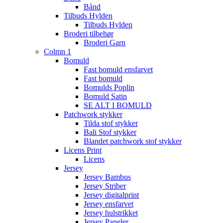
Bånd
Tilbuds Hylden
Tilbuds Hylden
Broderi tilbehør
Broderi Garn
Colmn 1
Bomuld
Fast bomuld ensfarvet
Fast bomuld
Bomulds Poplin
Bomuld Satin
SE ALT I BOMULD
Patchwork stykker
Tilda stof stykker
Bali Stof stykker
Blandet patchwork stof stykker
Licens Print
Licens
Jersey
Jersey Bambus
Jersey Striber
Jersey digitalprint
Jersey ensfarvet
Jersey hulstrikket
Jersey Paneler