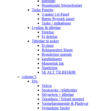
Børnetøj
Hundepude Stjerneformet
Taske Paneler
3 tasker i et Panel
Børne Rygsæk panel
Taske / indkøbsnet
Lynlåse & tilbehør
Delebar
Ej delebar
Tilbehør til tasker
D-ringe
Rektangulere Ringe
Regulering spænde
karabinhager
Magnetisk luk
Nøglering
SE ALT TILBEHØR
column 5
Div.
Velcro
Spoleæske / trådholder
Strygejern + tilbehør
Tekstilpen / Tekstil stempel
Varmehæmmende & Pladevat
Symaskine Spoler