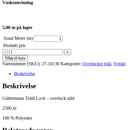
Vaskeanvisning
5,00 m på lager
Antal Meter (m)
Produkt pris
Güttermann
-
Tilføj til kurv
Toldi
Varenummer (SKU):
27-10130
Kategorier:
Overlocker tråd
,
Sytråd
Lock
-
Beskrivelse
2500
m
Beskrivelse
-
Lilla
Güttermann Toldi Lock – overlock tråd
antal
2500 m
100 % Polyester