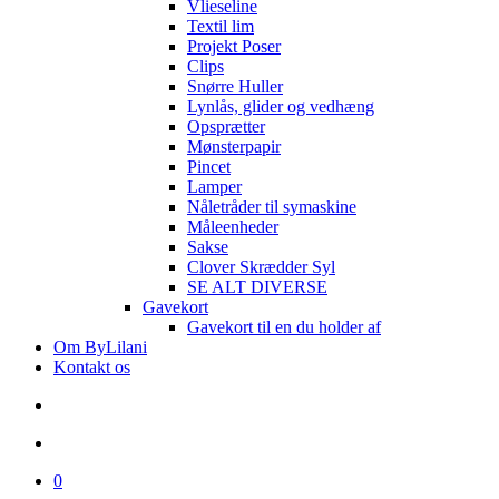
Vlieseline
Textil lim
Projekt Poser
Clips
Snørre Huller
Lynlås, glider og vedhæng
Opsprætter
Mønsterpapir
Pincet
Lamper
Nåletråder til symaskine
Måleenheder
Sakse
Clover Skrædder Syl
SE ALT DIVERSE
Gavekort
Gavekort til en du holder af
Om ByLilani
Kontakt os
search
account
0