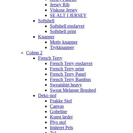
Jersey Rib
Viskose Jersey
SE ALT I JERSEY
Softshell
Softshell ensfarvet
Softshell print
Knapper
Motiv knapper
Trykknapper
Colmn 2
French Terry
French Terry ensfarvet
French Terry print
French Terry Panel
French Terry Bambus
Sweatshirt heavy
Sweat Melange Brushed
Deko stof
Frakke Stof
Canvas
Gobeline
Kunst læder
Plys stof
Imiteret Pels
Tyl