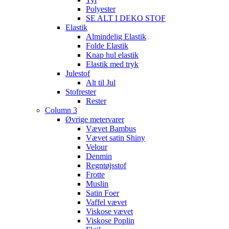
Polyester
SE ALT I DEKO STOF
Elastik
Almindelig Elastik
Folde Elastik
Knap hul elastik
Elastik med tryk
Julestof
Alt til Jul
Stofrester
Rester
Column 3
Øvrige metervarer
Vævet Bambus
Vævet satin Shiny
Velour
Denmin
Regntøjsstof
Frotte
Muslin
Satin Foer
Vaffel vævet
Viskose vævet
Viskose Poplin