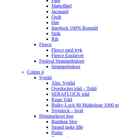
Fløjl
Møbelfløjl
Jacquard
Quilt
Hør
Interlock 100% Bomuld
Strik
Rib
Fleece
Fleece med tryk
Fleece Ensfarvet
Festival Strømpebukser
Strømpebukser
Colmn 4
Sytråd
Alm. Sytråd
Overlocker tråd – Toldi
SERAFLOCK tråd
Knap Tråd
Bulky-Lock 80 Multiolour 1000 m
Trojalock – hvid
Hjemmelavet ting
Bumbag Stor
Strand taske lille
Puder