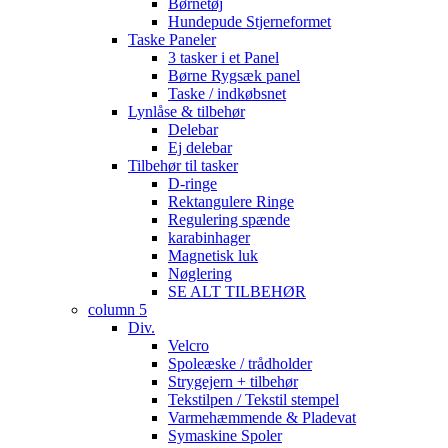
Børnetøj
Hundepude Stjerneformet
Taske Paneler
3 tasker i et Panel
Børne Rygsæk panel
Taske / indkøbsnet
Lynlåse & tilbehør
Delebar
Ej delebar
Tilbehør til tasker
D-ringe
Rektangulere Ringe
Regulering spænde
karabinhager
Magnetisk luk
Nøglering
SE ALT TILBEHØR
column 5
Div.
Velcro
Spoleæske / trådholder
Strygejern + tilbehør
Tekstilpen / Tekstil stempel
Varmehæmmende & Pladevat
Symaskine Spoler