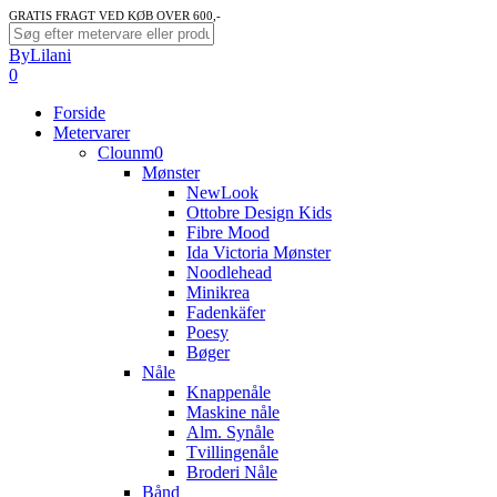
Skip
GRATIS FRAGT VED KØB OVER 600,-
to
Close
ByLilani
main
Search
search
account
0
content
Menu
Forside
Metervarer
Clounm0
Mønster
NewLook
Ottobre Design Kids
Fibre Mood
Ida Victoria Mønster
Noodlehead
Minikrea
Fadenkäfer
Poesy
Bøger
Nåle
Knappenåle
Maskine nåle
Alm. Synåle
Tvillingenåle
Broderi Nåle
Bånd