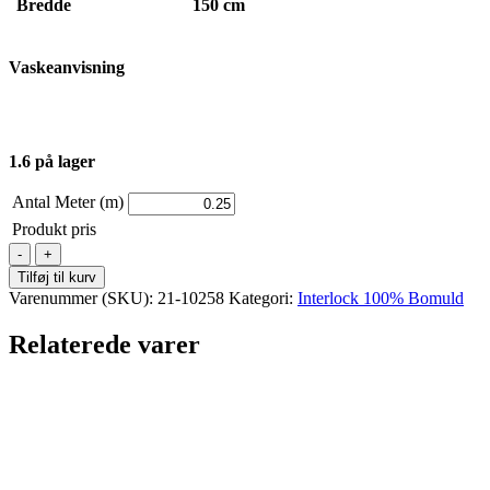
Bredde
150 cm
Vaskeanvisning
1.6 på lager
Antal Meter (m)
Produkt pris
Interlock
100
Tilføj til kurv
%
Varenummer (SKU):
21-10258
Kategori:
Interlock 100% Bomuld
Bomuld
-
Relaterede varer
Råhvid
antal