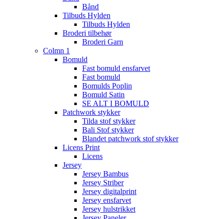
Bånd
Tilbuds Hylden
Tilbuds Hylden
Broderi tilbehør
Broderi Garn
Colmn 1
Bomuld
Fast bomuld ensfarvet
Fast bomuld
Bomulds Poplin
Bomuld Satin
SE ALT I BOMULD
Patchwork stykker
Tilda stof stykker
Bali Stof stykker
Blandet patchwork stof stykker
Licens Print
Licens
Jersey
Jersey Bambus
Jersey Striber
Jersey digitalprint
Jersey ensfarvet
Jersey hulstrikket
Jersey Paneler