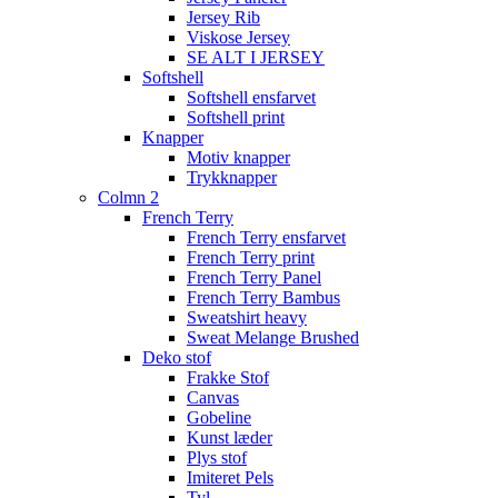
Jersey Rib
Viskose Jersey
SE ALT I JERSEY
Softshell
Softshell ensfarvet
Softshell print
Knapper
Motiv knapper
Trykknapper
Colmn 2
French Terry
French Terry ensfarvet
French Terry print
French Terry Panel
French Terry Bambus
Sweatshirt heavy
Sweat Melange Brushed
Deko stof
Frakke Stof
Canvas
Gobeline
Kunst læder
Plys stof
Imiteret Pels
Tyl