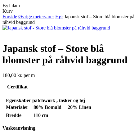
ByLilani
Close
Kurv
Cart
Forside
Øvrige metervarer
Hør
Japansk stof – Store blå blomster på
råhvid baggrund
Japansk stof – Store blå
blomster på råhvid baggrund
180,00
kr.
per m
Certifikat
Egenskaber
patchwork , tasker og tøj
Materialer
80% Bomuld – 20% Linen
Bredde
110 cm
Vaskeanvisning