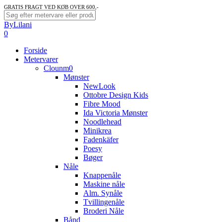
Skip
GRATIS FRAGT VED KØB OVER 600,-
to
Close
ByLilani
main
Search
search
account
0
content
Menu
Forside
Metervarer
Clounm0
Mønster
NewLook
Ottobre Design Kids
Fibre Mood
Ida Victoria Mønster
Noodlehead
Minikrea
Fadenkäfer
Poesy
Bøger
Nåle
Knappenåle
Maskine nåle
Alm. Synåle
Tvillingenåle
Broderi Nåle
Bånd