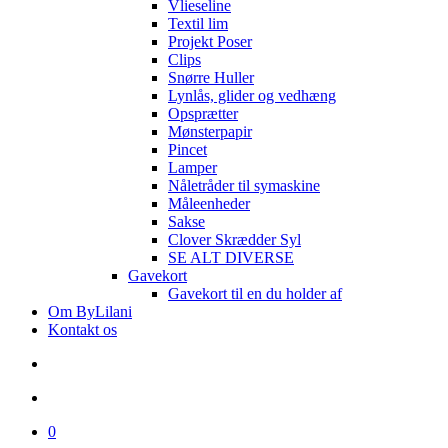
Vlieseline
Textil lim
Projekt Poser
Clips
Snørre Huller
Lynlås, glider og vedhæng
Opsprætter
Mønsterpapir
Pincet
Lamper
Nåletråder til symaskine
Måleenheder
Sakse
Clover Skrædder Syl
SE ALT DIVERSE
Gavekort
Gavekort til en du holder af
Om ByLilani
Kontakt os
search
account
0