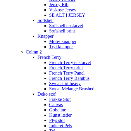
Jersey Rib
Viskose Jersey
SE ALT I JERSEY
Softshell
Softshell ensfarvet
Softshell print
Knapper
Motiv knapper
Trykknapper
Colmn 2
French Terry
French Terry ensfarvet
French Terry print
French Terry Panel
French Terry Bambus
Sweatshirt heavy
Sweat Melange Brushed
Deko stof
Frakke Stof
Canvas
Gobeline
Kunst læder
Plys stof
Imiteret Pels
Tyl