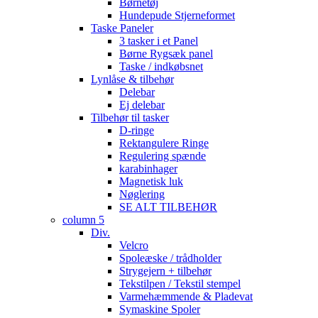
Børnetøj
Hundepude Stjerneformet
Taske Paneler
3 tasker i et Panel
Børne Rygsæk panel
Taske / indkøbsnet
Lynlåse & tilbehør
Delebar
Ej delebar
Tilbehør til tasker
D-ringe
Rektangulere Ringe
Regulering spænde
karabinhager
Magnetisk luk
Nøglering
SE ALT TILBEHØR
column 5
Div.
Velcro
Spoleæske / trådholder
Strygejern + tilbehør
Tekstilpen / Tekstil stempel
Varmehæmmende & Pladevat
Symaskine Spoler