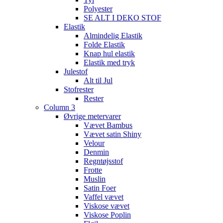
Polyester
SE ALT I DEKO STOF
Elastik
Almindelig Elastik
Folde Elastik
Knap hul elastik
Elastik med tryk
Julestof
Alt til Jul
Stofrester
Rester
Column 3
Øvrige metervarer
Vævet Bambus
Vævet satin Shiny
Velour
Denmin
Regntøjsstof
Frotte
Muslin
Satin Foer
Vaffel vævet
Viskose vævet
Viskose Poplin