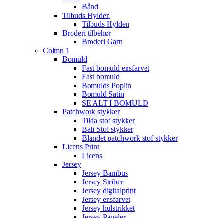
Bånd
Tilbuds Hylden
Tilbuds Hylden
Broderi tilbehør
Broderi Garn
Colmn 1
Bomuld
Fast bomuld ensfarvet
Fast bomuld
Bomulds Poplin
Bomuld Satin
SE ALT I BOMULD
Patchwork stykker
Tilda stof stykker
Bali Stof stykker
Blandet patchwork stof stykker
Licens Print
Licens
Jersey
Jersey Bambus
Jersey Striber
Jersey digitalprint
Jersey ensfarvet
Jersey hulstrikket
Jersey Paneler