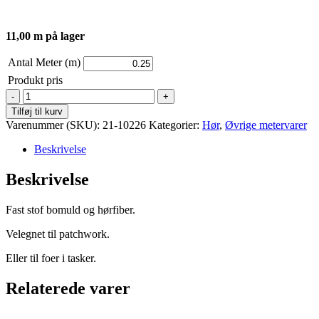
11,00 m på lager
Antal Meter (m)
Produkt pris
Japansk
stof
Tilføj til kurv
-
Varenummer (SKU):
21-10226
Kategorier:
Hør
,
Øvrige metervarer
Store
blå
Beskrivelse
blomster
på
Beskrivelse
råhvid
baggrund
Fast stof bomuld og hørfiber.
antal
Velegnet til patchwork.
Eller til foer i tasker.
Relaterede varer