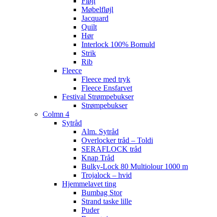
Fløjl
Møbelfløjl
Jacquard
Quilt
Hør
Interlock 100% Bomuld
Strik
Rib
Fleece
Fleece med tryk
Fleece Ensfarvet
Festival Strømpebukser
Strømpebukser
Colmn 4
Sytråd
Alm. Sytråd
Overlocker tråd – Toldi
SERAFLOCK tråd
Knap Tråd
Bulky-Lock 80 Multiolour 1000 m
Trojalock – hvid
Hjemmelavet ting
Bumbag Stor
Strand taske lille
Puder