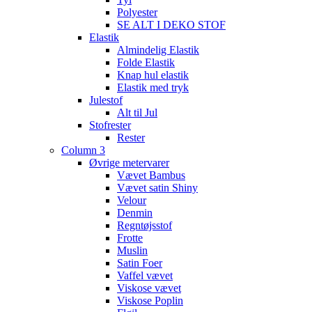
Polyester
SE ALT I DEKO STOF
Elastik
Almindelig Elastik
Folde Elastik
Knap hul elastik
Elastik med tryk
Julestof
Alt til Jul
Stofrester
Rester
Column 3
Øvrige metervarer
Vævet Bambus
Vævet satin Shiny
Velour
Denmin
Regntøjsstof
Frotte
Muslin
Satin Foer
Vaffel vævet
Viskose vævet
Viskose Poplin