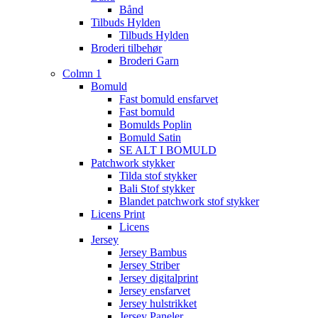
Bånd
Tilbuds Hylden
Tilbuds Hylden
Broderi tilbehør
Broderi Garn
Colmn 1
Bomuld
Fast bomuld ensfarvet
Fast bomuld
Bomulds Poplin
Bomuld Satin
SE ALT I BOMULD
Patchwork stykker
Tilda stof stykker
Bali Stof stykker
Blandet patchwork stof stykker
Licens Print
Licens
Jersey
Jersey Bambus
Jersey Striber
Jersey digitalprint
Jersey ensfarvet
Jersey hulstrikket
Jersey Paneler