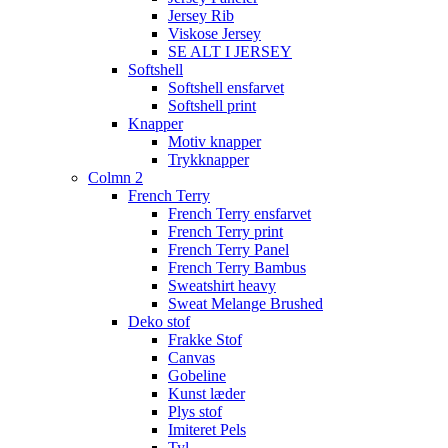
Jersey Rib
Viskose Jersey
SE ALT I JERSEY
Softshell
Softshell ensfarvet
Softshell print
Knapper
Motiv knapper
Trykknapper
Colmn 2
French Terry
French Terry ensfarvet
French Terry print
French Terry Panel
French Terry Bambus
Sweatshirt heavy
Sweat Melange Brushed
Deko stof
Frakke Stof
Canvas
Gobeline
Kunst læder
Plys stof
Imiteret Pels
Tyl