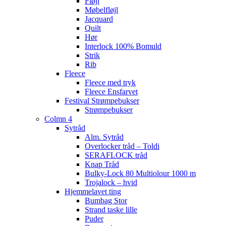
Fløjl
Møbelfløjl
Jacquard
Quilt
Hør
Interlock 100% Bomuld
Strik
Rib
Fleece
Fleece med tryk
Fleece Ensfarvet
Festival Strømpebukser
Strømpebukser
Colmn 4
Sytråd
Alm. Sytråd
Overlocker tråd – Toldi
SERAFLOCK tråd
Knap Tråd
Bulky-Lock 80 Multiolour 1000 m
Trojalock – hvid
Hjemmelavet ting
Bumbag Stor
Strand taske lille
Puder