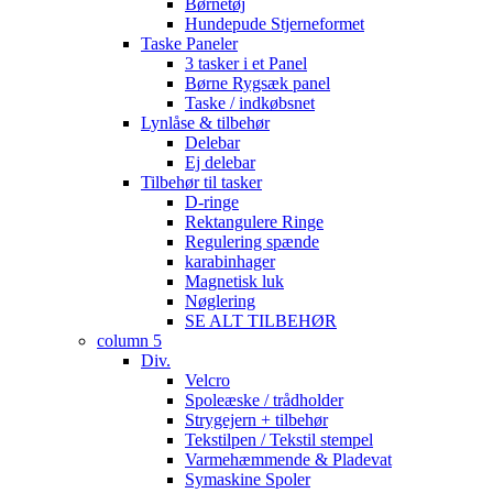
Børnetøj
Hundepude Stjerneformet
Taske Paneler
3 tasker i et Panel
Børne Rygsæk panel
Taske / indkøbsnet
Lynlåse & tilbehør
Delebar
Ej delebar
Tilbehør til tasker
D-ringe
Rektangulere Ringe
Regulering spænde
karabinhager
Magnetisk luk
Nøglering
SE ALT TILBEHØR
column 5
Div.
Velcro
Spoleæske / trådholder
Strygejern + tilbehør
Tekstilpen / Tekstil stempel
Varmehæmmende & Pladevat
Symaskine Spoler