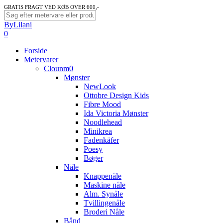
Skip
GRATIS FRAGT VED KØB OVER 600,-
to
Close
ByLilani
main
Search
search
account
0
content
Menu
Forside
Metervarer
Clounm0
Mønster
NewLook
Ottobre Design Kids
Fibre Mood
Ida Victoria Mønster
Noodlehead
Minikrea
Fadenkäfer
Poesy
Bøger
Nåle
Knappenåle
Maskine nåle
Alm. Synåle
Tvillingenåle
Broderi Nåle
Bånd