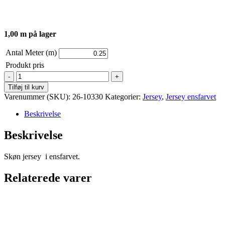
1,00 m på lager
Antal Meter (m)
Produkt pris
Jersey
-
Tilføj til kurv
ensfarvet
Varenummer (SKU):
26-10330
Kategorier:
Jersey
,
Jersey ensfarvet
-
Khaki
Beskrivelse
antal
Beskrivelse
Skøn jersey i ensfarvet.
Relaterede varer