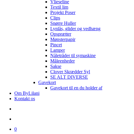
Vlieseline
Textil lim
Projekt Poser
Clips
Snørre Huller
Lynlås, glider og vedhæng
Opsprætter
Mønsterpapir
Pincet
Lamper
Nåletråder til symaskine
Måleenheder
Sakse
Clover Skrædder Syl
SE ALT DIVERSE
Gavekort
Gavekort til en du holder af
Om ByLilani
Kontakt os
search
account
0