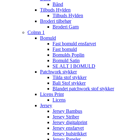
Bånd
Tilbuds Hylden
Tilbuds Hylden
Broderi tilbehør
Broderi Garn
Colmn 1
Bomuld
Fast bomuld ensfarvet
Fast bomuld
Bomulds Poplin
Bomuld Satin
SE ALT I BOMULD
Patchwork stykker
Tilda stof stykker
Bali Stof stykker
Blandet patchwork stof stykker
Licens Print
Licens
Jersey
Jersey Bambus
Jersey Striber
Jersey digitalprint
Jersey ensfarvet
Jersey hulstrikket
Jersey Paneler