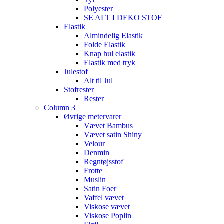
Polyester
SE ALT I DEKO STOF
Elastik
Almindelig Elastik
Folde Elastik
Knap hul elastik
Elastik med tryk
Julestof
Alt til Jul
Stofrester
Rester
Column 3
Øvrige metervarer
Vævet Bambus
Vævet satin Shiny
Velour
Denmin
Regntøjsstof
Frotte
Muslin
Satin Foer
Vaffel vævet
Viskose vævet
Viskose Poplin