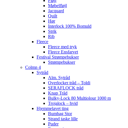
Fløjl
Møbelfløjl
Jacquard
Quilt
Hør
Interlock 100% Bomuld
Strik
Rib
Fleece
Fleece med tryk
Fleece Ensfarvet
Festival Strømpebukser
Strømpebukser
Colmn 4
Sytråd
Alm. Sytråd
Overlocker tråd – Toldi
SERAFLOCK tråd
Knap Tråd
Bulky-Lock 80 Multiolour 1000 m
Trojalock – hvid
Hjemmelavet ting
Bumbag Stor
Strand taske lille
Puder