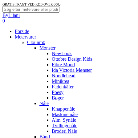
Skip
GRATIS FRAGT VED KØB OVER 600,-
to
Close
ByLilani
main
Search
search
account
0
content
Menu
Forside
Metervarer
Clounm0
Mønster
NewLook
Ottobre Design Kids
Fibre Mood
Ida Victoria Mønster
Noodlehead
Minikrea
Fadenkäfer
Poesy
Bøger
Nåle
Knappenåle
Maskine nåle
Alm. Synåle
Tvillingenåle
Broderi Nåle
Bånd