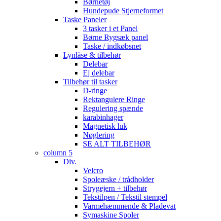
Børnetøj
Hundepude Stjerneformet
Taske Paneler
3 tasker i et Panel
Børne Rygsæk panel
Taske / indkøbsnet
Lynlåse & tilbehør
Delebar
Ej delebar
Tilbehør til tasker
D-ringe
Rektangulere Ringe
Regulering spænde
karabinhager
Magnetisk luk
Nøglering
SE ALT TILBEHØR
column 5
Div.
Velcro
Spoleæske / trådholder
Strygejern + tilbehør
Tekstilpen / Tekstil stempel
Varmehæmmende & Pladevat
Symaskine Spoler