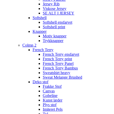
Jersey Rib
Viskose Jersey
SE ALT I JERSEY
Softshell
Softshell ensfarvet
Softshell print
Knapper
Motiv knapper
Trykknapper
Colmn 2
French Terry
French Terry ensfarvet
French Terry print
French Terry Panel
French Terry Bambus
Sweatshirt heavy
Sweat Melange Brushed
Deko stof
Frakke Stof
Canvas
Gobeline
Kunst læder
Plys stof
Imiteret Pels
Tyl