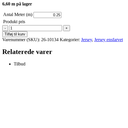
6,60 m på lager
Antal Meter (m)
Produkt pris
Jersey
-
Tilføj til kurv
ensfarvet
Varenummer (SKU):
26-10134
Kategorier:
Jersey
,
Jersey ensfarvet
-
Kobolt
Relaterede varer
blå
antal
Tilbud