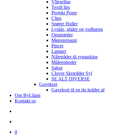
Vlieseline
Textil lim
Projekt Poser
Clips
Snørre Huller
Lynlås, glider og vedhæng
Opsprætter
Mønsterpapir
Pincet
Lamper
Nåletråder til symaskine
Måleenheder
Sakse
Clover Skrædder Syl
SE ALT DIVERSE
Gavekort
Gavekort til en du holder af
Om ByLilani
Kontakt os
search
account
0