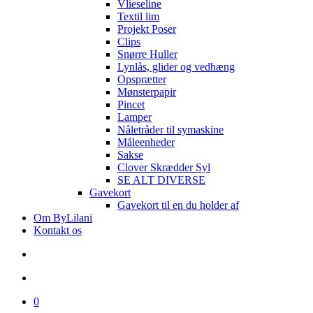
Vlieseline
Textil lim
Projekt Poser
Clips
Snørre Huller
Lynlås, glider og vedhæng
Opsprætter
Mønsterpapir
Pincet
Lamper
Nåletråder til symaskine
Måleenheder
Sakse
Clover Skrædder Syl
SE ALT DIVERSE
Gavekort
Gavekort til en du holder af
Om ByLilani
Kontakt os
search
account
0