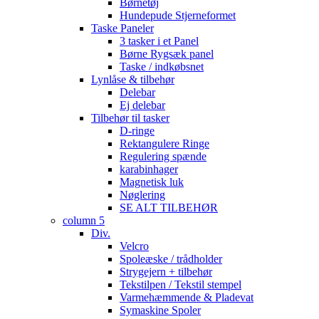
Børnetøj
Hundepude Stjerneformet
Taske Paneler
3 tasker i et Panel
Børne Rygsæk panel
Taske / indkøbsnet
Lynlåse & tilbehør
Delebar
Ej delebar
Tilbehør til tasker
D-ringe
Rektangulere Ringe
Regulering spænde
karabinhager
Magnetisk luk
Nøglering
SE ALT TILBEHØR
column 5
Div.
Velcro
Spoleæske / trådholder
Strygejern + tilbehør
Tekstilpen / Tekstil stempel
Varmehæmmende & Pladevat
Symaskine Spoler