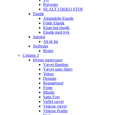
Polyester
SE ALT I DEKO STOF
Elastik
Almindelig Elastik
Folde Elastik
Knap hul elastik
Elastik med tryk
Julestof
Alt til Jul
Stofrester
Rester
Column 3
Øvrige metervarer
Vævet Bambus
Vævet satin Shiny
Velour
Denmin
Regntøjsstof
Frotte
Muslin
Satin Foer
Vaffel vævet
Viskose vævet
Viskose Poplin