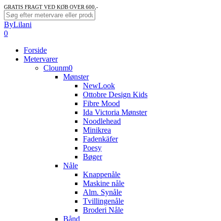
Skip
GRATIS FRAGT VED KØB OVER 600,-
to
Close
ByLilani
main
Search
search
account
0
content
Menu
Forside
Metervarer
Clounm0
Mønster
NewLook
Ottobre Design Kids
Fibre Mood
Ida Victoria Mønster
Noodlehead
Minikrea
Fadenkäfer
Poesy
Bøger
Nåle
Knappenåle
Maskine nåle
Alm. Synåle
Tvillingenåle
Broderi Nåle
Bånd