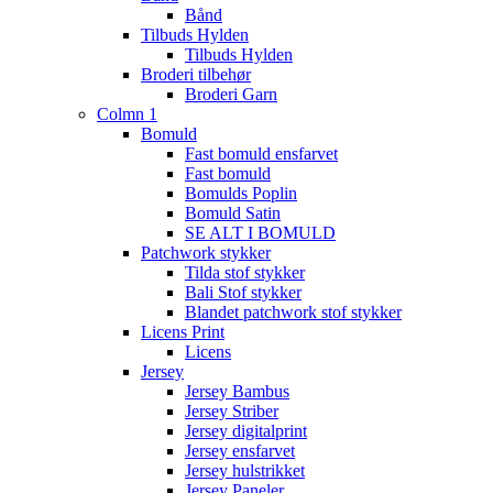
Bånd
Tilbuds Hylden
Tilbuds Hylden
Broderi tilbehør
Broderi Garn
Colmn 1
Bomuld
Fast bomuld ensfarvet
Fast bomuld
Bomulds Poplin
Bomuld Satin
SE ALT I BOMULD
Patchwork stykker
Tilda stof stykker
Bali Stof stykker
Blandet patchwork stof stykker
Licens Print
Licens
Jersey
Jersey Bambus
Jersey Striber
Jersey digitalprint
Jersey ensfarvet
Jersey hulstrikket
Jersey Paneler