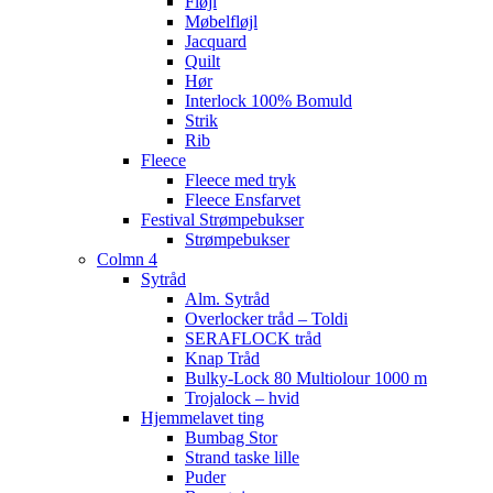
Fløjl
Møbelfløjl
Jacquard
Quilt
Hør
Interlock 100% Bomuld
Strik
Rib
Fleece
Fleece med tryk
Fleece Ensfarvet
Festival Strømpebukser
Strømpebukser
Colmn 4
Sytråd
Alm. Sytråd
Overlocker tråd – Toldi
SERAFLOCK tråd
Knap Tråd
Bulky-Lock 80 Multiolour 1000 m
Trojalock – hvid
Hjemmelavet ting
Bumbag Stor
Strand taske lille
Puder