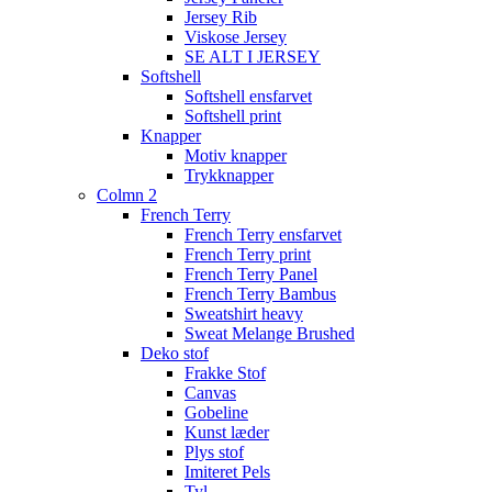
Jersey Rib
Viskose Jersey
SE ALT I JERSEY
Softshell
Softshell ensfarvet
Softshell print
Knapper
Motiv knapper
Trykknapper
Colmn 2
French Terry
French Terry ensfarvet
French Terry print
French Terry Panel
French Terry Bambus
Sweatshirt heavy
Sweat Melange Brushed
Deko stof
Frakke Stof
Canvas
Gobeline
Kunst læder
Plys stof
Imiteret Pels
Tyl