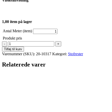
Vaskeanvisning
1,00 item på lager
Antal Meter (item)
Produkt pris
Jersey
-
Tilføj til kurv
REST
Varenummer (SKU):
20-10317
Kategori:
Stofrester
-
Botanisk
Relaterede varer
have
vibe
antal