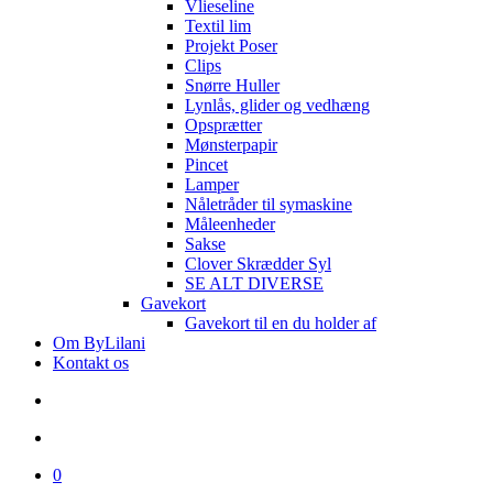
Vlieseline
Textil lim
Projekt Poser
Clips
Snørre Huller
Lynlås, glider og vedhæng
Opsprætter
Mønsterpapir
Pincet
Lamper
Nåletråder til symaskine
Måleenheder
Sakse
Clover Skrædder Syl
SE ALT DIVERSE
Gavekort
Gavekort til en du holder af
Om ByLilani
Kontakt os
search
account
0