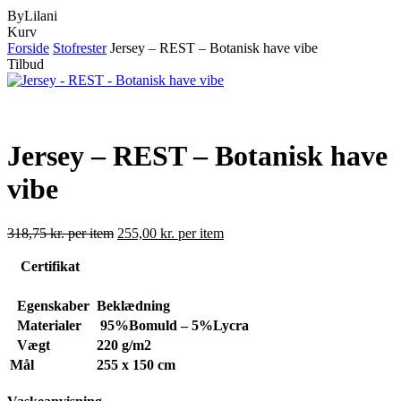
ByLilani
Close
Kurv
Cart
Forside
Stofrester
Jersey – REST – Botanisk have vibe
Tilbud
Jersey – REST – Botanisk have
vibe
318,75
kr.
per item
255,00
kr.
per item
Certifikat
Egenskaber
Beklædning
Materialer
95%Bomuld – 5%Lycra
Vægt
220
g/m2
Mål
255 x 150 cm