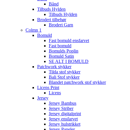
Bånd
Tilbuds Hylden
Tilbuds Hylden
Broderi tilbehør
Broderi Garn
Colmn 1
Bomuld
Fast bomuld ensfarvet
Fast bomuld
Bomulds Poplin
Bomuld Satin
SE ALT I BOMULD
Patchwork stykker
Tilda stof stykker
Bali Stof stykker
Blandet patchwork stof stykker
Licens Print
Licens
Jersey
Jersey Bambus
Jersey Striber
Jersey digitalprint
Jersey ensfarvet
Jersey hulstrikket
Jersey Paneler