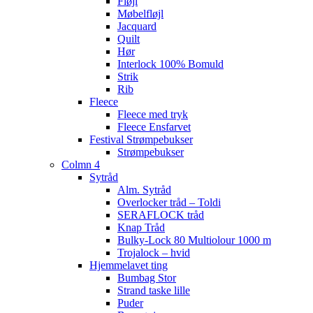
Fløjl
Møbelfløjl
Jacquard
Quilt
Hør
Interlock 100% Bomuld
Strik
Rib
Fleece
Fleece med tryk
Fleece Ensfarvet
Festival Strømpebukser
Strømpebukser
Colmn 4
Sytråd
Alm. Sytråd
Overlocker tråd – Toldi
SERAFLOCK tråd
Knap Tråd
Bulky-Lock 80 Multiolour 1000 m
Trojalock – hvid
Hjemmelavet ting
Bumbag Stor
Strand taske lille
Puder