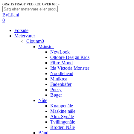
Skip
GRATIS FRAGT VED KØB OVER 600,-
to
Close
ByLilani
main
Search
search
account
0
content
Menu
Forside
Metervarer
Clounm0
Mønster
NewLook
Ottobre Design Kids
Fibre Mood
Ida Victoria Mønster
Noodlehead
Minikrea
Fadenkäfer
Poesy
Bøger
Nåle
Knappenåle
Maskine nåle
Alm. Synåle
Tvillingenåle
Broderi Nåle
Bånd