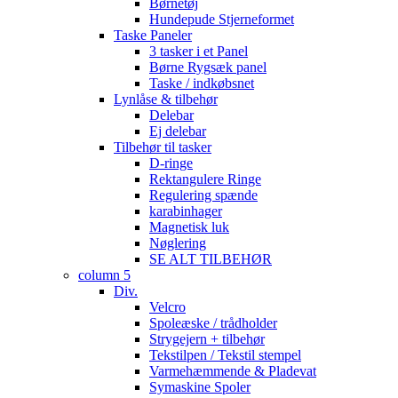
Børnetøj
Hundepude Stjerneformet
Taske Paneler
3 tasker i et Panel
Børne Rygsæk panel
Taske / indkøbsnet
Lynlåse & tilbehør
Delebar
Ej delebar
Tilbehør til tasker
D-ringe
Rektangulere Ringe
Regulering spænde
karabinhager
Magnetisk luk
Nøglering
SE ALT TILBEHØR
column 5
Div.
Velcro
Spoleæske / trådholder
Strygejern + tilbehør
Tekstilpen / Tekstil stempel
Varmehæmmende & Pladevat
Symaskine Spoler