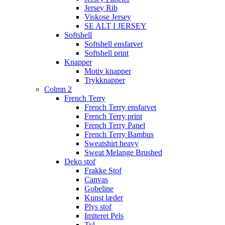
Jersey Rib
Viskose Jersey
SE ALT I JERSEY
Softshell
Softshell ensfarvet
Softshell print
Knapper
Motiv knapper
Trykknapper
Colmn 2
French Terry
French Terry ensfarvet
French Terry print
French Terry Panel
French Terry Bambus
Sweatshirt heavy
Sweat Melange Brushed
Deko stof
Frakke Stof
Canvas
Gobeline
Kunst læder
Plys stof
Imiteret Pels
Tyl