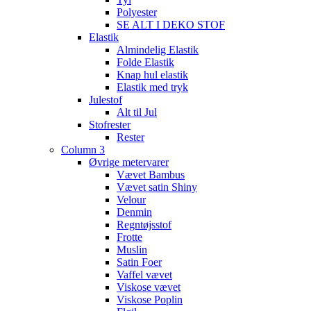
Polyester
SE ALT I DEKO STOF
Elastik
Almindelig Elastik
Folde Elastik
Knap hul elastik
Elastik med tryk
Julestof
Alt til Jul
Stofrester
Rester
Column 3
Øvrige metervarer
Vævet Bambus
Vævet satin Shiny
Velour
Denmin
Regntøjsstof
Frotte
Muslin
Satin Foer
Vaffel vævet
Viskose vævet
Viskose Poplin