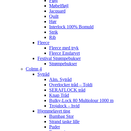
Fløjl
Møbelfløjl
Jacquard
Quilt
Hør
Interlock 100% Bomuld
Strik
Rib
Fleece
Fleece med tryk
Fleece Ensfarvet
Festival Strømpebukser
Strømpebukser
Colmn 4
Sytråd
Alm. Sytråd
Overlocker tråd – Toldi
SERAFLOCK tråd
Knap Tråd
Bulky-Lock 80 Multiolour 1000 m
Trojalock – hvid
Hjemmelavet ting
Bumbag Stor
Strand taske lille
Puder