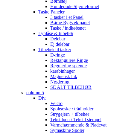
Børnetøj
Hundepude Stjerneformet
Taske Paneler
3 tasker i et Panel
Børne Rygsæk panel
Taske / indkøbsnet
Lynlåse & tilbehør
Delebar
Ej delebar
Tilbehør til tasker
D-ringe
Rektangulere Ringe
Regulering spænde
karabinhager
Magnetisk luk
Nøglering
SE ALT TILBEHØR
column 5
Div.
Velcro
Spoleæske / trådholder
Strygejern + tilbehør
Tekstilpen / Tekstil stempel
Varmehæmmende & Pladevat
Symaskine Spoler