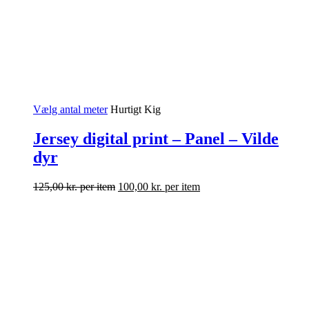
Vælg antal meter
Hurtigt Kig
Jersey digital print – Panel – Vilde
dyr
125,00
kr.
per item
100,00
kr.
per item