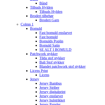
Bånd
Tilbuds Hylden
Tilbuds Hylden
Broderi tilbehør
Broderi Garn
Colmn 1
Bomuld
Fast bomuld ensfarvet
Fast bomuld
Bomulds Poplin
Bomuld Satin
SE ALT I BOMULD
Patchwork stykker
Tilda stof stykker
Bali Stof stykker
Blandet patchwork stof stykker
Licens Print
Licens
Jersey
Jersey Bambus
Jersey Striber
Jersey digitalprint
Jersey ensfarvet
Jersey hulstrikket
Jersey Paneler