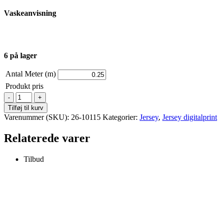
Vaskeanvisning
6 på lager
Antal Meter (m)
Produkt pris
Jersey
-
Tilføj til kurv
Print
Varenummer (SKU):
26-10115
Kategorier:
Jersey
,
Jersey digitalprint
-
Cupcakes
Relaterede varer
med
bær
antal
Tilbud