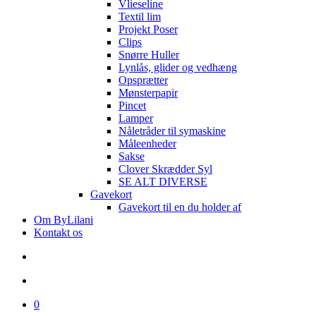
Vlieseline
Textil lim
Projekt Poser
Clips
Snørre Huller
Lynlås, glider og vedhæng
Opsprætter
Mønsterpapir
Pincet
Lamper
Nåletråder til symaskine
Måleenheder
Sakse
Clover Skrædder Syl
SE ALT DIVERSE
Gavekort
Gavekort til en du holder af
Om ByLilani
Kontakt os
search
account
0