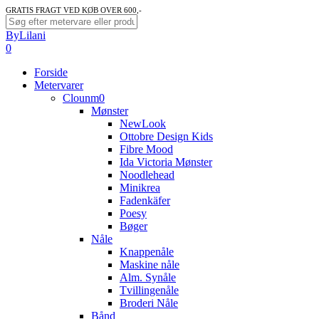
Skip
GRATIS FRAGT VED KØB OVER 600,-
to
Close
ByLilani
main
Search
search
account
0
content
Menu
Forside
Metervarer
Clounm0
Mønster
NewLook
Ottobre Design Kids
Fibre Mood
Ida Victoria Mønster
Noodlehead
Minikrea
Fadenkäfer
Poesy
Bøger
Nåle
Knappenåle
Maskine nåle
Alm. Synåle
Tvillingenåle
Broderi Nåle
Bånd