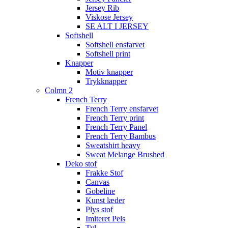
Jersey Rib
Viskose Jersey
SE ALT I JERSEY
Softshell
Softshell ensfarvet
Softshell print
Knapper
Motiv knapper
Trykknapper
Colmn 2
French Terry
French Terry ensfarvet
French Terry print
French Terry Panel
French Terry Bambus
Sweatshirt heavy
Sweat Melange Brushed
Deko stof
Frakke Stof
Canvas
Gobeline
Kunst læder
Plys stof
Imiteret Pels
Tyl