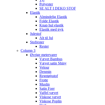
Polyester
SE ALT I DEKO STOF
Elastik
Almindelig Elastik
Folde Elastik
Knap hul elastik
Elastik med tryk
Julestof
Alt til Jul
Stofrester
Rester
Column 3
Øvrige metervarer
Vævet Bambus
Vævet satin Shiny
Velour
Denmin
Regntøjsstof
Frotte
Muslin
Satin Foer
Vaffel vævet
Viskose vævet
Viskose Poplin