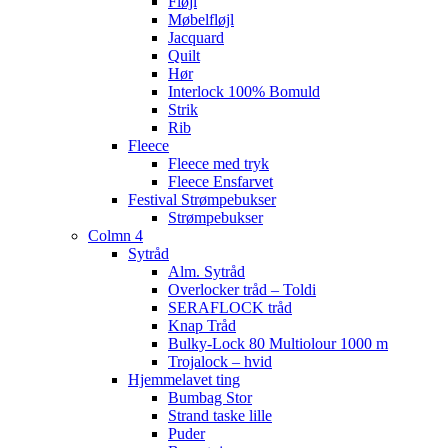
Fløjl
Møbelfløjl
Jacquard
Quilt
Hør
Interlock 100% Bomuld
Strik
Rib
Fleece
Fleece med tryk
Fleece Ensfarvet
Festival Strømpebukser
Strømpebukser
Colmn 4
Sytråd
Alm. Sytråd
Overlocker tråd – Toldi
SERAFLOCK tråd
Knap Tråd
Bulky-Lock 80 Multiolour 1000 m
Trojalock – hvid
Hjemmelavet ting
Bumbag Stor
Strand taske lille
Puder