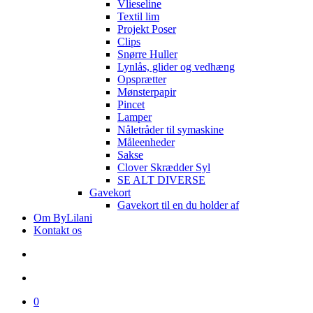
Vlieseline
Textil lim
Projekt Poser
Clips
Snørre Huller
Lynlås, glider og vedhæng
Opsprætter
Mønsterpapir
Pincet
Lamper
Nåletråder til symaskine
Måleenheder
Sakse
Clover Skrædder Syl
SE ALT DIVERSE
Gavekort
Gavekort til en du holder af
Om ByLilani
Kontakt os
search
account
0