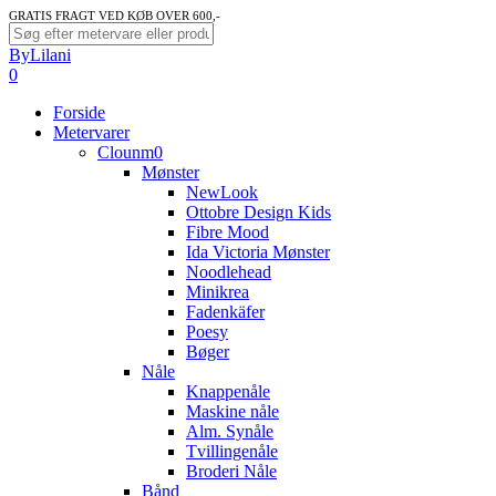
Skip
GRATIS FRAGT VED KØB OVER 600,-
to
Close
ByLilani
main
Search
search
account
0
content
Menu
Forside
Metervarer
Clounm0
Mønster
NewLook
Ottobre Design Kids
Fibre Mood
Ida Victoria Mønster
Noodlehead
Minikrea
Fadenkäfer
Poesy
Bøger
Nåle
Knappenåle
Maskine nåle
Alm. Synåle
Tvillingenåle
Broderi Nåle
Bånd