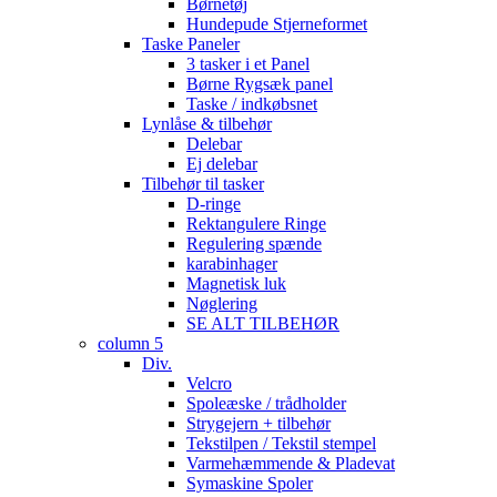
Børnetøj
Hundepude Stjerneformet
Taske Paneler
3 tasker i et Panel
Børne Rygsæk panel
Taske / indkøbsnet
Lynlåse & tilbehør
Delebar
Ej delebar
Tilbehør til tasker
D-ringe
Rektangulere Ringe
Regulering spænde
karabinhager
Magnetisk luk
Nøglering
SE ALT TILBEHØR
column 5
Div.
Velcro
Spoleæske / trådholder
Strygejern + tilbehør
Tekstilpen / Tekstil stempel
Varmehæmmende & Pladevat
Symaskine Spoler