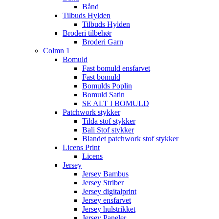
Bånd
Tilbuds Hylden
Tilbuds Hylden
Broderi tilbehør
Broderi Garn
Colmn 1
Bomuld
Fast bomuld ensfarvet
Fast bomuld
Bomulds Poplin
Bomuld Satin
SE ALT I BOMULD
Patchwork stykker
Tilda stof stykker
Bali Stof stykker
Blandet patchwork stof stykker
Licens Print
Licens
Jersey
Jersey Bambus
Jersey Striber
Jersey digitalprint
Jersey ensfarvet
Jersey hulstrikket
Jersey Paneler