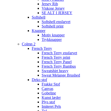
Jersey Rib
Viskose Jersey
SE ALT I JERSEY
Softshell
Softshell ensfarvet
Softshell print
Knapper
Motiv knapper
Trykknapper
Colmn 2
French Terry
French Terry ensfarvet
French Terry print
French Terry Panel
French Terry Bambus
Sweatshirt heavy
Sweat Melange Brushed
Deko stof
Frakke Stof
Canvas
Gobeline
Kunst læder
Plys stof
Imiteret Pels
Tyl