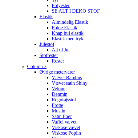
Polyester
SE ALT I DEKO STOF
Elastik
Almindelig Elastik
Folde Elastik
Knap hul elastik
Elastik med tryk
Julestof
Alt til Jul
Stofrester
Rester
Column 3
Øvrige metervarer
Vævet Bambus
Vævet satin Shiny
Velour
Denmin
Regntøjsstof
Frotte
Muslin
Satin Foer
Vaffel vævet
Viskose vævet
Viskose Poplin