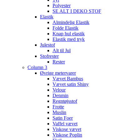
Polyester
SE ALT I DEKO STOF
Elastik
Almindelig Elastik
Folde Elastik
Knap hul elastik
Elastik med tryk
Julestof
Alt til Jul
Stofrester
Rester
Column 3
Øvrige metervarer
Vævet Bambus
Vævet satin Shiny
Velour
Denmin
Regntøjsstof
Frotte
Muslin
Satin Foer
Vaffel vævet
Viskose vævet
Viskose Poplin