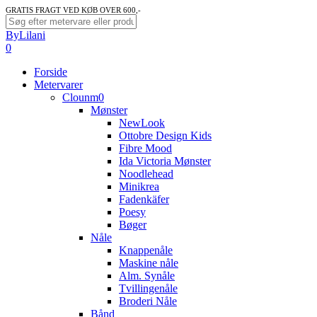
Skip
GRATIS FRAGT VED KØB OVER 600,-
to
Close
ByLilani
main
Search
search
account
0
content
Menu
Forside
Metervarer
Clounm0
Mønster
NewLook
Ottobre Design Kids
Fibre Mood
Ida Victoria Mønster
Noodlehead
Minikrea
Fadenkäfer
Poesy
Bøger
Nåle
Knappenåle
Maskine nåle
Alm. Synåle
Tvillingenåle
Broderi Nåle
Bånd