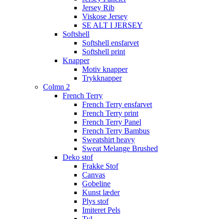
Jersey Rib
Viskose Jersey
SE ALT I JERSEY
Softshell
Softshell ensfarvet
Softshell print
Knapper
Motiv knapper
Trykknapper
Colmn 2
French Terry
French Terry ensfarvet
French Terry print
French Terry Panel
French Terry Bambus
Sweatshirt heavy
Sweat Melange Brushed
Deko stof
Frakke Stof
Canvas
Gobeline
Kunst læder
Plys stof
Imiteret Pels
Tyl