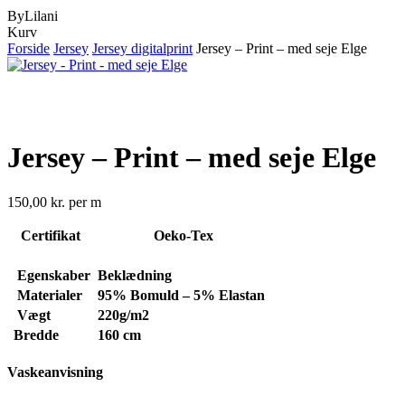
ByLilani
Close
Kurv
Cart
Forside
Jersey
Jersey digitalprint
Jersey – Print – med seje Elge
Jersey – Print – med seje Elge
150,00
kr.
per m
Certifikat
Oeko-Tex
Egenskaber
Beklædning
Materialer
95% Bomuld – 5% Elastan
Vægt
220
g/m2
Bredde
160 cm
Vaskeanvisning