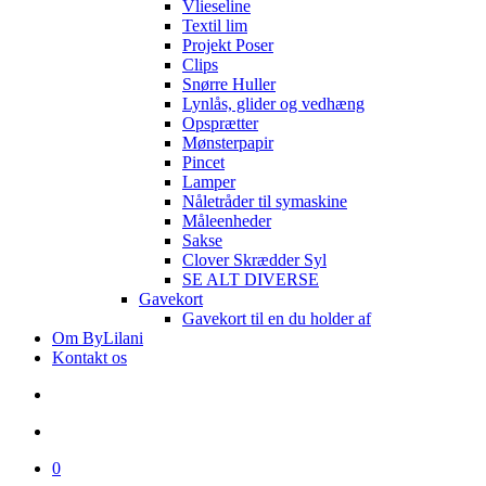
Vlieseline
Textil lim
Projekt Poser
Clips
Snørre Huller
Lynlås, glider og vedhæng
Opsprætter
Mønsterpapir
Pincet
Lamper
Nåletråder til symaskine
Måleenheder
Sakse
Clover Skrædder Syl
SE ALT DIVERSE
Gavekort
Gavekort til en du holder af
Om ByLilani
Kontakt os
search
account
0