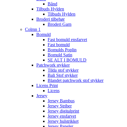
Bånd
Tilbuds Hylden
Tilbuds Hylden
Broderi tilbehør
Broderi Garn
Colmn 1
Bomuld
Fast bomuld ensfarvet
Fast bomuld
Bomulds Poplin
Bomuld Satin
SE ALT I BOMULD
Patchwork stykker
Tilda stof stykker
Bali Stof stykker
Blandet patchwork stof stykker
Licens Print
Licens
Jersey
Jersey Bambus
Jersey Striber
Jersey digitalprint
Jersey ensfarvet
Jersey hulstrikket
Jersey Paneler