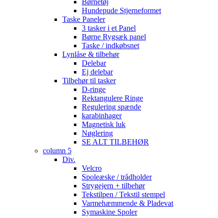
Børnetøj
Hundepude Stjerneformet
Taske Paneler
3 tasker i et Panel
Børne Rygsæk panel
Taske / indkøbsnet
Lynlåse & tilbehør
Delebar
Ej delebar
Tilbehør til tasker
D-ringe
Rektangulere Ringe
Regulering spænde
karabinhager
Magnetisk luk
Nøglering
SE ALT TILBEHØR
column 5
Div.
Velcro
Spoleæske / trådholder
Strygejern + tilbehør
Tekstilpen / Tekstil stempel
Varmehæmmende & Pladevat
Symaskine Spoler