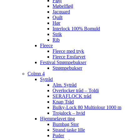
Fløjl
Møbelfløjl
Jacquard
Quilt
Hør
Interlock 100% Bomuld
Strik
Rib
Fleece
Fleece med tryk
Fleece Ensfarvet
Festival Strømpebukser
Strømpebukser
Colmn 4
Sytråd
Alm. Sytråd
Overlocker tråd – Toldi
SERAFLOCK tråd
Knap Tråd
Bulky-Lock 80 Multiolour 1000 m
Trojalock – hvid
Hjemmelavet ting
Bumbag Stor
Strand taske lille
Puder