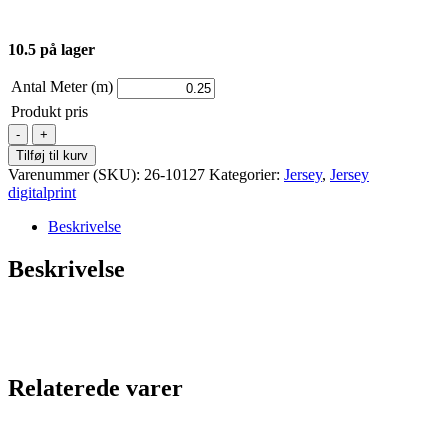
10.5 på lager
Antal Meter (m)
Produkt pris
Jersey
-
Tilføj til kurv
Print
Varenummer (SKU):
26-10127
Kategorier:
Jersey
,
Jersey
-
digitalprint
med
seje
Beskrivelse
Elge
antal
Beskrivelse
Relaterede varer