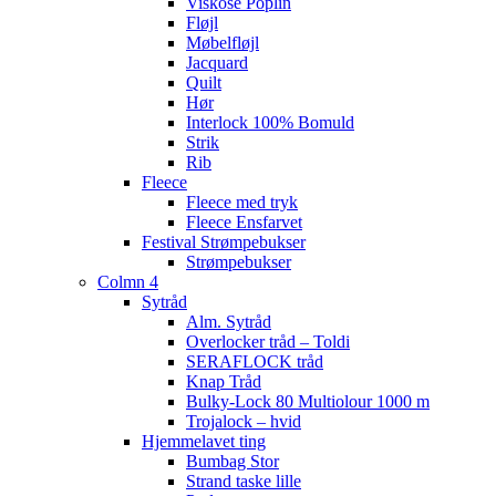
Viskose Poplin
Fløjl
Møbelfløjl
Jacquard
Quilt
Hør
Interlock 100% Bomuld
Strik
Rib
Fleece
Fleece med tryk
Fleece Ensfarvet
Festival Strømpebukser
Strømpebukser
Colmn 4
Sytråd
Alm. Sytråd
Overlocker tråd – Toldi
SERAFLOCK tråd
Knap Tråd
Bulky-Lock 80 Multiolour 1000 m
Trojalock – hvid
Hjemmelavet ting
Bumbag Stor
Strand taske lille