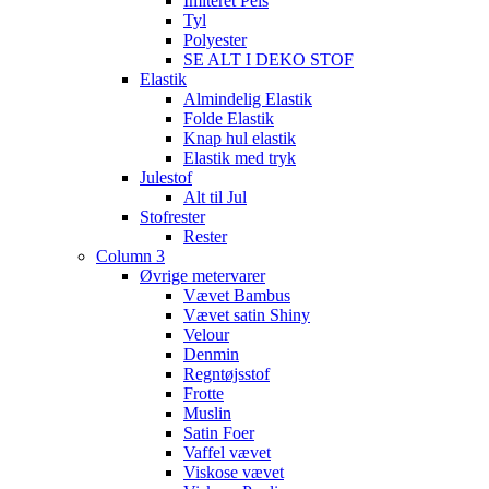
Imiteret Pels
Tyl
Polyester
SE ALT I DEKO STOF
Elastik
Almindelig Elastik
Folde Elastik
Knap hul elastik
Elastik med tryk
Julestof
Alt til Jul
Stofrester
Rester
Column 3
Øvrige metervarer
Vævet Bambus
Vævet satin Shiny
Velour
Denmin
Regntøjsstof
Frotte
Muslin
Satin Foer
Vaffel vævet
Viskose vævet