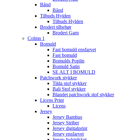
Bånd
Bånd
Tilbuds Hylden
Tilbuds Hylden
Broderi tilbehør
Broderi Garn
Colmn 1
Bomuld
Fast bomuld ensfarvet
Fast bomuld
Bomulds Poplin
Bomuld Satin
SE ALT I BOMULD
Patchwork stykker
Tilda stof stykker
Bali Stof stykker
Blandet patchwork stof stykker
Licens Print
Licens
Jersey
Jersey Bambus
Jersey Striber
Jersey digitalprint
Jersey ensfarvet
Jersey hulstrikket