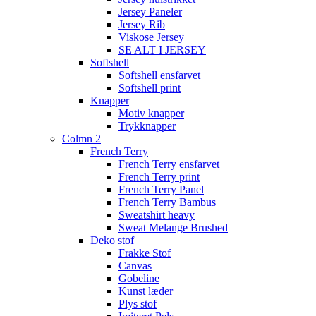
Jersey Paneler
Jersey Rib
Viskose Jersey
SE ALT I JERSEY
Softshell
Softshell ensfarvet
Softshell print
Knapper
Motiv knapper
Trykknapper
Colmn 2
French Terry
French Terry ensfarvet
French Terry print
French Terry Panel
French Terry Bambus
Sweatshirt heavy
Sweat Melange Brushed
Deko stof
Frakke Stof
Canvas
Gobeline
Kunst læder
Plys stof