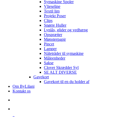
Symaskine Spoler
Vlieseline
Textil lim
Projekt Poser
Clips
Snørre Huller
Lynlås, glider og vedhæng
Opsprætter
Mønsterpapir
Pincet
Lamper
Nåletråder til symaskine
Måleenheder
Sakse
Clover Skrædder Syl
SE ALT DIVERSE
Gavekort
Gavekort til en du holder af
Om ByLilani
Kontakt os
search
account