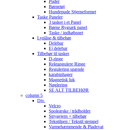
Puder
Børnetøj
Hundepude Stjerneformet
Taske Paneler
3 tasker i et Panel
Børne Rygsæk panel
Taske / indkøbsnet
Lynlåse & tilbehør
Delebar
Ej delebar
Tilbehør til tasker
D-ringe
Rektangulere Ringe
Regulering spænde
karabinhager
Magnetisk luk
Nøglering
SE ALT TILBEHØR
column 5
Div.
Velcro
Spoleæske / trådholder
Strygejern + tilbehør
Tekstilpen / Tekstil stempel
Varmehæmmende & Pladevat