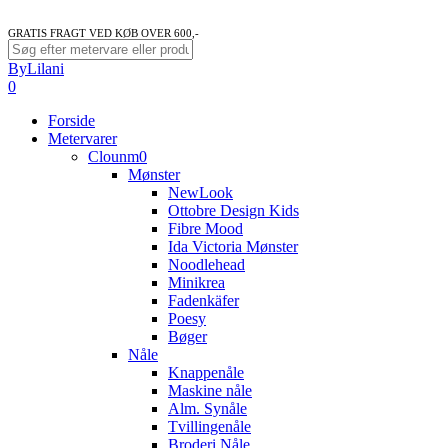
GRATIS FRAGT VED KØB OVER 600,-
Close
ByLilani
Search
search
account
0
Menu
Forside
Metervarer
Clounm0
Mønster
NewLook
Ottobre Design Kids
Fibre Mood
Ida Victoria Mønster
Noodlehead
Minikrea
Fadenkäfer
Poesy
Bøger
Nåle
Knappenåle
Maskine nåle
Alm. Synåle
Tvillingenåle
Broderi Nåle