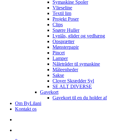
Symaskine Spoler
Vlieseline
Textil lim
Projekt Poser
Clips
Snørre Huller
Lynlås, glider og vedhæng
Opsprætter
Mønsterpapir
Pincet
Lamper
Nåletråder til symaskine
Måleenheder
Sakse
Clover Skrædder Syl
SE ALT DIVERSE
Gavekort
Gavekort til en du holder af
Om ByLilani
Kontakt os
search
account