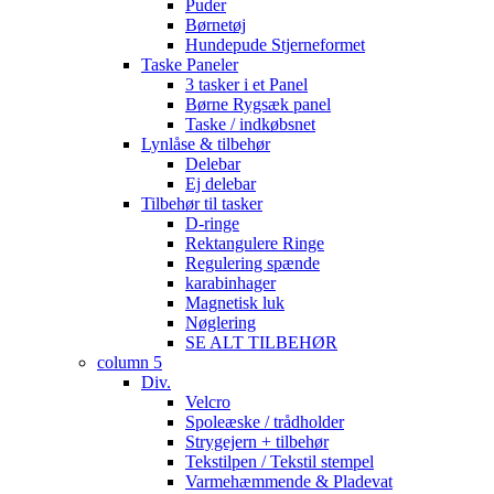
Puder
Børnetøj
Hundepude Stjerneformet
Taske Paneler
3 tasker i et Panel
Børne Rygsæk panel
Taske / indkøbsnet
Lynlåse & tilbehør
Delebar
Ej delebar
Tilbehør til tasker
D-ringe
Rektangulere Ringe
Regulering spænde
karabinhager
Magnetisk luk
Nøglering
SE ALT TILBEHØR
column 5
Div.
Velcro
Spoleæske / trådholder
Strygejern + tilbehør
Tekstilpen / Tekstil stempel
Varmehæmmende & Pladevat