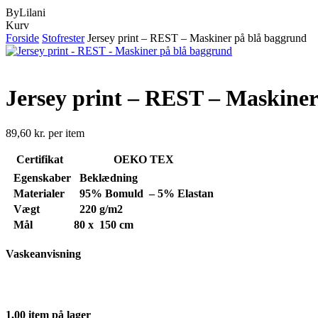
ByLilani
Close
Kurv
Cart
Forside
Stofrester
Jersey print – REST – Maskiner på blå baggrund
Jersey print – REST – Maskine
89,60
kr.
per item
Certifikat
OEKO TEX
Egenskaber
Beklædning
Materialer
95% Bomuld – 5% Elastan
Vægt
220 g/m2
Mål
80 x 150 cm
Vaskeanvisning
1,00 item på lager