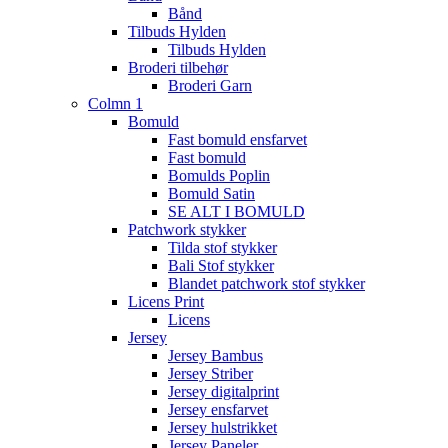
Bånd
Tilbuds Hylden
Tilbuds Hylden
Broderi tilbehør
Broderi Garn
Colmn 1
Bomuld
Fast bomuld ensfarvet
Fast bomuld
Bomulds Poplin
Bomuld Satin
SE ALT I BOMULD
Patchwork stykker
Tilda stof stykker
Bali Stof stykker
Blandet patchwork stof stykker
Licens Print
Licens
Jersey
Jersey Bambus
Jersey Striber
Jersey digitalprint
Jersey ensfarvet
Jersey hulstrikket
Jersey Paneler