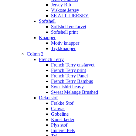
Jersey Rib
Viskose Jersey
SE ALT I JERSEY
Softshell
Softshell ensfarvet
Softshell print
Knapper
Motiv knapper
Trykknapper
Colmn 2
French Terry
French Terry ensfarvet
French Terry print
French Terry Panel
French Terry Bambus
Sweatshirt heavy
Sweat Melange Brushed
Deko stof
Frakke Stof
Canvas
Gobeline
Kunst læder
Plys stof
Imiteret Pels
Tyl