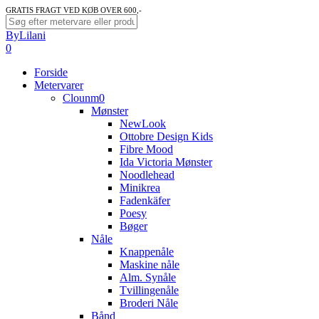
Skip
GRATIS FRAGT VED KØB OVER 600,-
to
Close
ByLilani
main
Search
search
account
0
content
Menu
Forside
Metervarer
Clounm0
Mønster
NewLook
Ottobre Design Kids
Fibre Mood
Ida Victoria Mønster
Noodlehead
Minikrea
Fadenkäfer
Poesy
Bøger
Nåle
Knappenåle
Maskine nåle
Alm. Synåle
Tvillingenåle
Broderi Nåle
Bånd