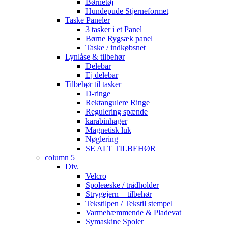
Børnetøj
Hundepude Stjerneformet
Taske Paneler
3 tasker i et Panel
Børne Rygsæk panel
Taske / indkøbsnet
Lynlåse & tilbehør
Delebar
Ej delebar
Tilbehør til tasker
D-ringe
Rektangulere Ringe
Regulering spænde
karabinhager
Magnetisk luk
Nøglering
SE ALT TILBEHØR
column 5
Div.
Velcro
Spoleæske / trådholder
Strygejern + tilbehør
Tekstilpen / Tekstil stempel
Varmehæmmende & Pladevat
Symaskine Spoler