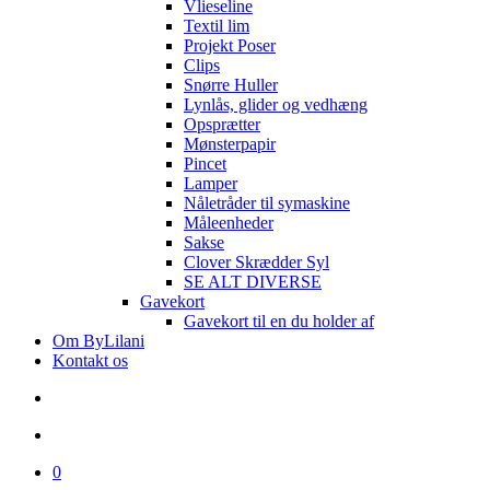
Vlieseline
Textil lim
Projekt Poser
Clips
Snørre Huller
Lynlås, glider og vedhæng
Opsprætter
Mønsterpapir
Pincet
Lamper
Nåletråder til symaskine
Måleenheder
Sakse
Clover Skrædder Syl
SE ALT DIVERSE
Gavekort
Gavekort til en du holder af
Om ByLilani
Kontakt os
search
account
0