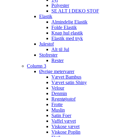
Polyester
SE ALT I DEKO STOF
Elastik
Almindelig Elastik
Folde Elastik
Knap hul elastik
Elastik med tryk
Julestof
Alt til Jul
Stofrester
Rester
Column 3
Øvrige metervarer
Vævet Bambus
Vævet satin Shiny
Velour
Denmin
Regntøjsstof
Frotte
Muslin
Satin Foer
Vaffel vævet
Viskose vævet
Viskose Poplin