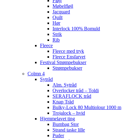
Fløjl
Møbelfløjl
Jacquard
Quilt
Hør
Interlock 100% Bomuld
Strik
Rib
Fleece
Fleece med tryk
Fleece Ensfarvet
Festival Strømpebukser
Strømpebukser
Colmn 4
Sytråd
Alm. Sytråd
Overlocker tråd – Toldi
SERAFLOCK tråd
Knap Tråd
Bulky-Lock 80 Multiolour 1000 m
Trojalock – hvid
Hjemmelavet ting
Bumbag Stor
Strand taske lille
Puder