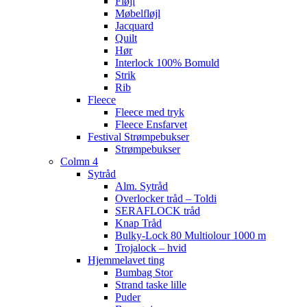
Fløjl
Møbelfløjl
Jacquard
Quilt
Hør
Interlock 100% Bomuld
Strik
Rib
Fleece
Fleece med tryk
Fleece Ensfarvet
Festival Strømpebukser
Strømpebukser
Colmn 4
Sytråd
Alm. Sytråd
Overlocker tråd – Toldi
SERAFLOCK tråd
Knap Tråd
Bulky-Lock 80 Multiolour 1000 m
Trojalock – hvid
Hjemmelavet ting
Bumbag Stor
Strand taske lille
Puder