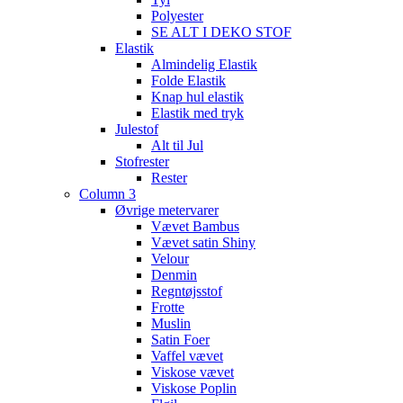
Polyester
SE ALT I DEKO STOF
Elastik
Almindelig Elastik
Folde Elastik
Knap hul elastik
Elastik med tryk
Julestof
Alt til Jul
Stofrester
Rester
Column 3
Øvrige metervarer
Vævet Bambus
Vævet satin Shiny
Velour
Denmin
Regntøjsstof
Frotte
Muslin
Satin Foer
Vaffel vævet
Viskose vævet
Viskose Poplin