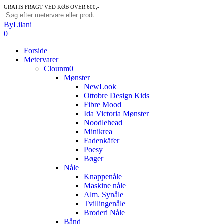
Skip
GRATIS FRAGT VED KØB OVER 600,-
to
Close
ByLilani
main
Search
search
account
0
content
Menu
Forside
Metervarer
Clounm0
Mønster
NewLook
Ottobre Design Kids
Fibre Mood
Ida Victoria Mønster
Noodlehead
Minikrea
Fadenkäfer
Poesy
Bøger
Nåle
Knappenåle
Maskine nåle
Alm. Synåle
Tvillingenåle
Broderi Nåle
Bånd