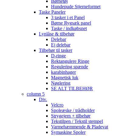
Børnetøj
Hundepude Stjerneformet
Taske Paneler
3 tasker i et Panel
Børne Rygsæk panel
Taske / indkøbsnet
Lynlåse & tilbehør
Delebar
Ej delebar
Tilbehør til tasker
D-ringe
Rektangulere Ringe
Regulering spænde
karabinhager
Magnetisk luk
Nøglering
SE ALT TILBEHØR
column 5
Div.
Velcro
Spoleæske / trådholder
Strygejern + tilbehør
Tekstilpen / Tekstil stempel
Varmehæmmende & Pladevat
Symaskine Spoler