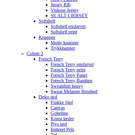
Jersey Rib
Viskose Jersey
SE ALT I JERSEY
Softshell
Softshell ensfarvet
Softshell print
Knapper
Motiv knapper
Trykknapper
Colmn 2
French Terry
French Terry ensfarvet
French Terry print
French Terry Panel
French Terry Bambus
Sweatshirt heavy
Sweat Melange Brushed
Deko stof
Frakke Stof
Canvas
Gobeline
Kunst læder
Plys stof
Imiteret Pels
Tyl