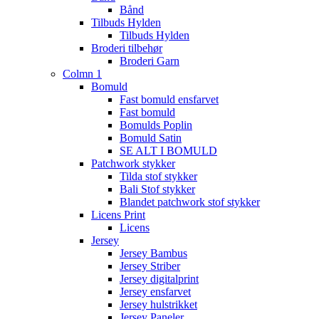
Bånd
Tilbuds Hylden
Tilbuds Hylden
Broderi tilbehør
Broderi Garn
Colmn 1
Bomuld
Fast bomuld ensfarvet
Fast bomuld
Bomulds Poplin
Bomuld Satin
SE ALT I BOMULD
Patchwork stykker
Tilda stof stykker
Bali Stof stykker
Blandet patchwork stof stykker
Licens Print
Licens
Jersey
Jersey Bambus
Jersey Striber
Jersey digitalprint
Jersey ensfarvet
Jersey hulstrikket
Jersey Paneler