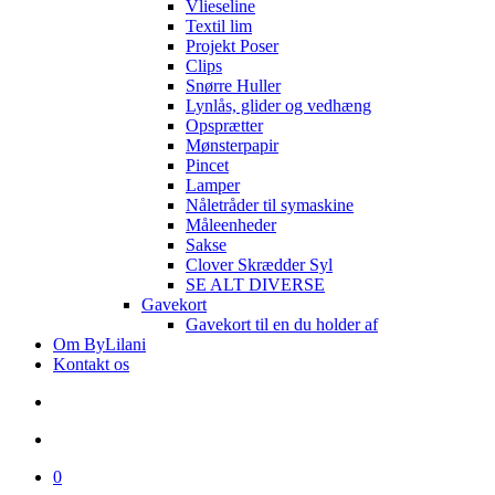
Vlieseline
Textil lim
Projekt Poser
Clips
Snørre Huller
Lynlås, glider og vedhæng
Opsprætter
Mønsterpapir
Pincet
Lamper
Nåletråder til symaskine
Måleenheder
Sakse
Clover Skrædder Syl
SE ALT DIVERSE
Gavekort
Gavekort til en du holder af
Om ByLilani
Kontakt os
search
account
0