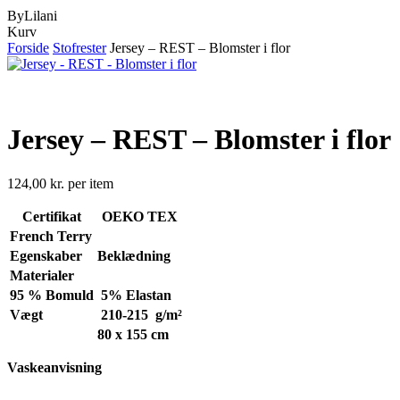
ByLilani
Close
Kurv
Cart
Forside
Stofrester
Jersey – REST – Blomster i flor
Jersey – REST – Blomster i flor
124,00
kr.
per item
Certifikat
OEKO TEX
French Terry
Egenskaber
Beklædning
Materialer
95 % Bomuld
5% Elastan
Vægt
210-215 g/m²
80 x 155 cm
Vaskeanvisning