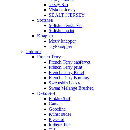
Jersey Rib
Viskose Jersey
SE ALT I JERSEY
Softshell
Softshell ensfarvet
Softshell print
Knapper
Motiv knapper
Trykknapper
Colmn 2
French Terry
French Terry ensfarvet
French Terry print
French Terry Panel
French Terry Bambus
Sweatshirt heavy
Sweat Melange Brushed
Deko stof
Frakke Stof
Canvas
Gobeline
Kunst læder
Plys stof
Imiteret Pels
Tyl