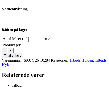
Vaskeanvisning
8,00 m på lager
Antal Meter (m)
Produkt pris
Jersey
-
Tilføj til kurv
Tryk
Varenummer (SKU):
26-10284
Kategorier:
Tilbuds Hylden
,
Tilbuds
-
Hylden
Påfugle
på
Relaterede varer
blå
baggrund
antal
Tilbud