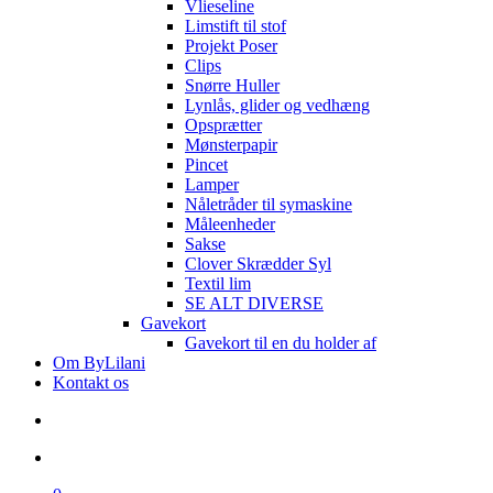
Vlieseline
Limstift til stof
Projekt Poser
Clips
Snørre Huller
Lynlås, glider og vedhæng
Opsprætter
Mønsterpapir
Pincet
Lamper
Nåletråder til symaskine
Måleenheder
Sakse
Clover Skrædder Syl
Textil lim
SE ALT DIVERSE
Gavekort
Gavekort til en du holder af
Om ByLilani
Kontakt os
search
account