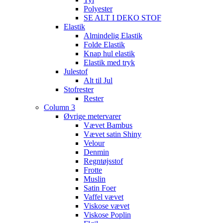
Polyester
SE ALT I DEKO STOF
Elastik
Almindelig Elastik
Folde Elastik
Knap hul elastik
Elastik med tryk
Julestof
Alt til Jul
Stofrester
Rester
Column 3
Øvrige metervarer
Vævet Bambus
Vævet satin Shiny
Velour
Denmin
Regntøjsstof
Frotte
Muslin
Satin Foer
Vaffel vævet
Viskose vævet
Viskose Poplin