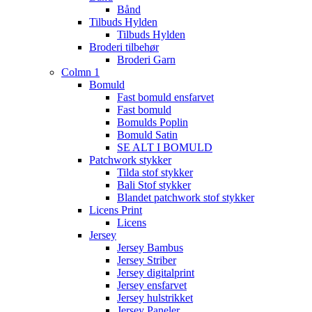
Bånd
Tilbuds Hylden
Tilbuds Hylden
Broderi tilbehør
Broderi Garn
Colmn 1
Bomuld
Fast bomuld ensfarvet
Fast bomuld
Bomulds Poplin
Bomuld Satin
SE ALT I BOMULD
Patchwork stykker
Tilda stof stykker
Bali Stof stykker
Blandet patchwork stof stykker
Licens Print
Licens
Jersey
Jersey Bambus
Jersey Striber
Jersey digitalprint
Jersey ensfarvet
Jersey hulstrikket
Jersey Paneler