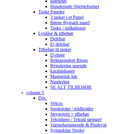
Børnetøj
Hundepude Stjerneformet
Taske Paneler
3 tasker i et Panel
Børne Rygsæk panel
Taske / indkøbsnet
Lynlåse & tilbehør
Delebar
Ej delebar
Tilbehør til tasker
D-ringe
Rektangulere Ringe
Regulering spænde
karabinhager
Magnetisk luk
Nøglering
SE ALT TILBEHØR
column 5
Div.
Velcro
Spoleæske / trådholder
Strygejern + tilbehør
Tekstilpen / Tekstil stempel
Varmehæmmende & Pladevat
Symaskine Spoler