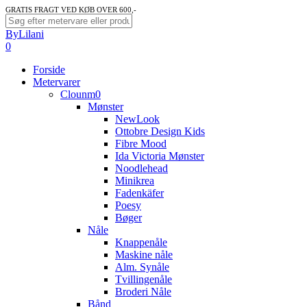
Skip
GRATIS FRAGT VED KØB OVER 600,-
to
Close
ByLilani
main
Search
search
account
0
content
Menu
Forside
Metervarer
Clounm0
Mønster
NewLook
Ottobre Design Kids
Fibre Mood
Ida Victoria Mønster
Noodlehead
Minikrea
Fadenkäfer
Poesy
Bøger
Nåle
Knappenåle
Maskine nåle
Alm. Synåle
Tvillingenåle
Broderi Nåle
Bånd