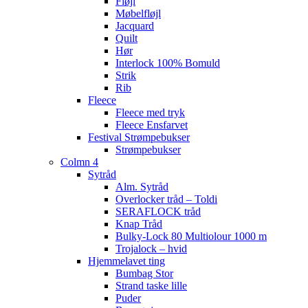
Fløjl
Møbelfløjl
Jacquard
Quilt
Hør
Interlock 100% Bomuld
Strik
Rib
Fleece
Fleece med tryk
Fleece Ensfarvet
Festival Strømpebukser
Strømpebukser
Colmn 4
Sytråd
Alm. Sytråd
Overlocker tråd – Toldi
SERAFLOCK tråd
Knap Tråd
Bulky-Lock 80 Multiolour 1000 m
Trojalock – hvid
Hjemmelavet ting
Bumbag Stor
Strand taske lille
Puder