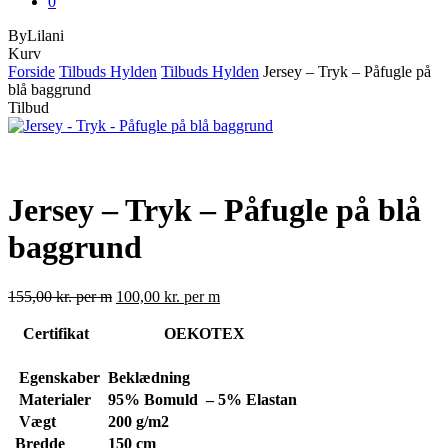
0
ByLilani
Close
Kurv
Cart
Forside
Tilbuds Hylden
Tilbuds Hylden
Jersey – Tryk – Påfugle på
blå baggrund
Tilbud
Jersey – Tryk – Påfugle på blå
baggrund
155,00
kr.
per m
100,00
kr.
per m
Certifikat
OEKOTEX
Egenskaber
Beklædning
Materialer
95% Bomuld – 5% Elastan
Vægt
200
g/m2
Bredde
150 cm