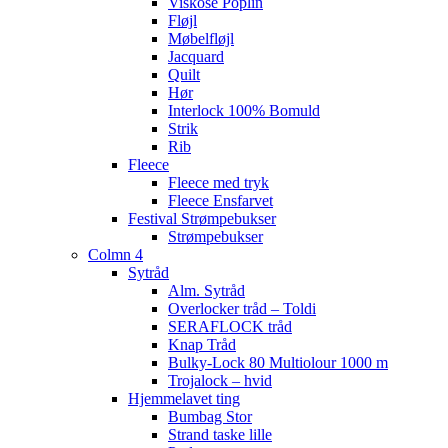
Viskose Poplin
Fløjl
Møbelfløjl
Jacquard
Quilt
Hør
Interlock 100% Bomuld
Strik
Rib
Fleece
Fleece med tryk
Fleece Ensfarvet
Festival Strømpebukser
Strømpebukser
Colmn 4
Sytråd
Alm. Sytråd
Overlocker tråd – Toldi
SERAFLOCK tråd
Knap Tråd
Bulky-Lock 80 Multiolour 1000 m
Trojalock – hvid
Hjemmelavet ting
Bumbag Stor
Strand taske lille