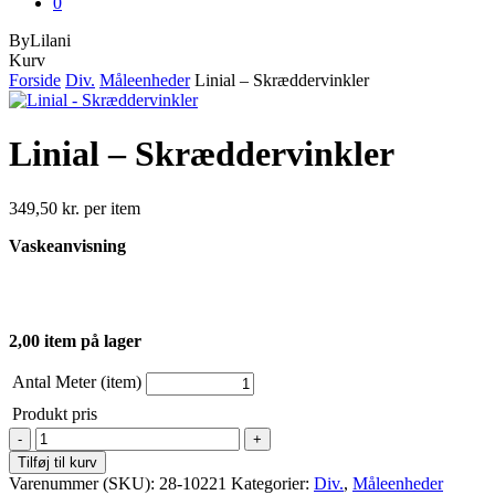
0
ByLilani
Close
Kurv
Cart
Forside
Div.
Måleenheder
Linial – Skræddervinkler
Linial – Skræddervinkler
349,50
kr.
per item
Vaskeanvisning
2,00 item på lager
Antal Meter (item)
Produkt pris
Linial
-
Tilføj til kurv
Skræddervinkler
Varenummer (SKU):
28-10221
Kategorier:
Div.
,
Måleenheder