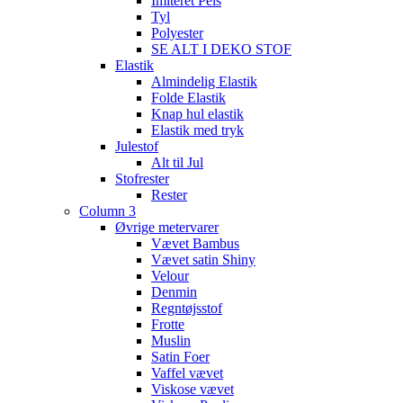
Imiteret Pels
Tyl
Polyester
SE ALT I DEKO STOF
Elastik
Almindelig Elastik
Folde Elastik
Knap hul elastik
Elastik med tryk
Julestof
Alt til Jul
Stofrester
Rester
Column 3
Øvrige metervarer
Vævet Bambus
Vævet satin Shiny
Velour
Denmin
Regntøjsstof
Frotte
Muslin
Satin Foer
Vaffel vævet
Viskose vævet