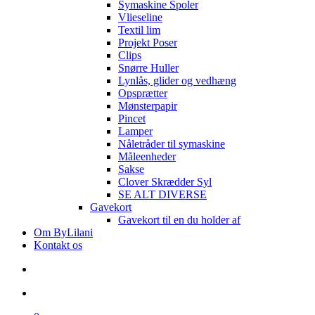
Symaskine Spoler
Vlieseline
Textil lim
Projekt Poser
Clips
Snørre Huller
Lynlås, glider og vedhæng
Opsprætter
Mønsterpapir
Pincet
Lamper
Nåletråder til symaskine
Måleenheder
Sakse
Clover Skrædder Syl
SE ALT DIVERSE
Gavekort
Gavekort til en du holder af
Om ByLilani
Kontakt os
search
account