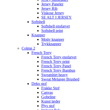
Jersey Paneler
Jersey Rib
Viskose Jersey
SE ALT I JERSEY
Softshell
Softshell ensfarvet
Softshell print
Knapper
Motiv knapper
Trykknapper
Colmn 2
French Terry
French Terry ensfarvet
French Terry print
French Terry Panel
French Terry Bambus
Sweatshirt heavy
Sweat Melange Brushed
Deko stof
Frakke Stof
Canvas
Gobeline
Kunst læder
Plys stof