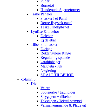
Puder
Børnetøj
Hundepude Stjerneformet
Taske Paneler
3 tasker i et Panel
Børne Rygsæk panel
Taske / indkøbsnet
Lynlåse & tilbehør
Delebar
Ej delebar
Tilbehør til tasker
D-ringe
Rektangulere Ringe
Regulering spænde
karabinhager
Magnetisk luk
Nøglering
SE ALT TILBEHØR
column 5
Div.
Velcro
Spoleæske / trådholder
Strygejern + tilbehør
Tekstilpen / Tekstil stempel
Varmehæmmende & Pladevat