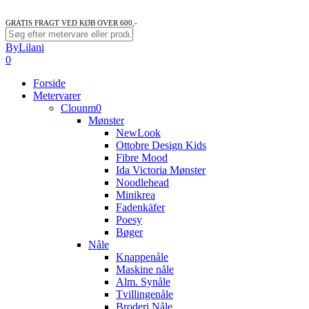
GRATIS FRAGT VED KØB OVER 600,-
Close
ByLilani
Search
search
account
0
Menu
Forside
Metervarer
Clounm0
Mønster
NewLook
Ottobre Design Kids
Fibre Mood
Ida Victoria Mønster
Noodlehead
Minikrea
Fadenkäfer
Poesy
Bøger
Nåle
Knappenåle
Maskine nåle
Alm. Synåle
Tvillingenåle
Broderi Nåle