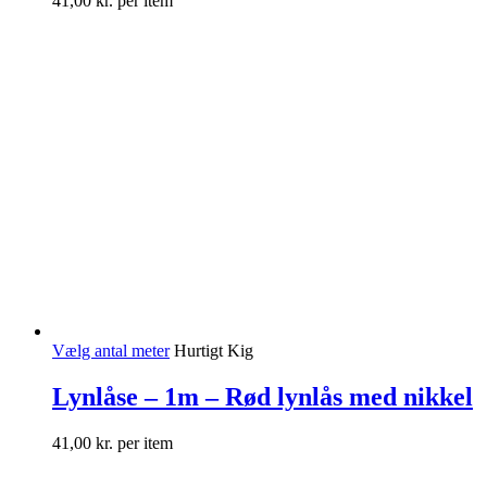
41,00
kr.
per item
Vælg antal meter
Hurtigt Kig
Lynlåse – 1m – Rød lynlås med nikkel
41,00
kr.
per item