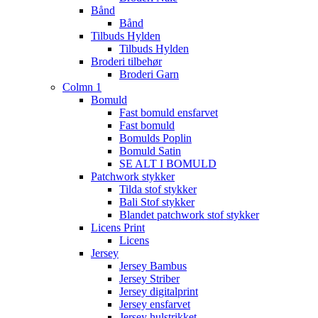
Bånd
Bånd
Tilbuds Hylden
Tilbuds Hylden
Broderi tilbehør
Broderi Garn
Colmn 1
Bomuld
Fast bomuld ensfarvet
Fast bomuld
Bomulds Poplin
Bomuld Satin
SE ALT I BOMULD
Patchwork stykker
Tilda stof stykker
Bali Stof stykker
Blandet patchwork stof stykker
Licens Print
Licens
Jersey
Jersey Bambus
Jersey Striber
Jersey digitalprint
Jersey ensfarvet
Jersey hulstrikket