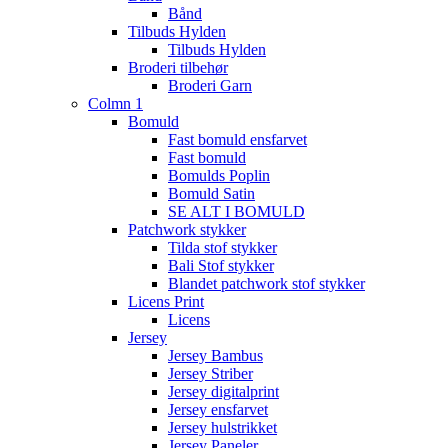
Bånd
Tilbuds Hylden
Tilbuds Hylden
Broderi tilbehør
Broderi Garn
Colmn 1
Bomuld
Fast bomuld ensfarvet
Fast bomuld
Bomulds Poplin
Bomuld Satin
SE ALT I BOMULD
Patchwork stykker
Tilda stof stykker
Bali Stof stykker
Blandet patchwork stof stykker
Licens Print
Licens
Jersey
Jersey Bambus
Jersey Striber
Jersey digitalprint
Jersey ensfarvet
Jersey hulstrikket
Jersey Paneler