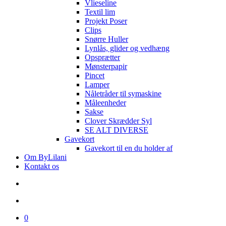
Vlieseline
Textil lim
Projekt Poser
Clips
Snørre Huller
Lynlås, glider og vedhæng
Opsprætter
Mønsterpapir
Pincet
Lamper
Nåletråder til symaskine
Måleenheder
Sakse
Clover Skrædder Syl
SE ALT DIVERSE
Gavekort
Gavekort til en du holder af
Om ByLilani
Kontakt os
search
account
0