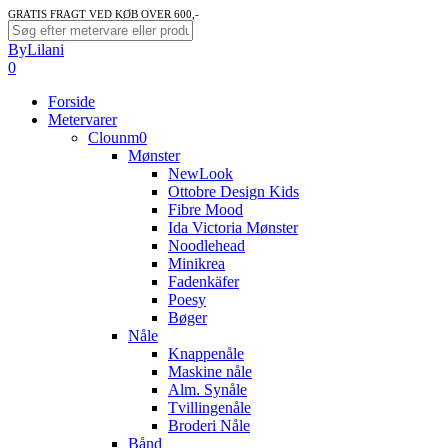
Skip
GRATIS FRAGT VED KØB OVER 600,-
to
Close
ByLilani
main
Search
search
account
0
content
Menu
Forside
Metervarer
Clounm0
Mønster
NewLook
Ottobre Design Kids
Fibre Mood
Ida Victoria Mønster
Noodlehead
Minikrea
Fadenkäfer
Poesy
Bøger
Nåle
Knappenåle
Maskine nåle
Alm. Synåle
Tvillingenåle
Broderi Nåle
Bånd