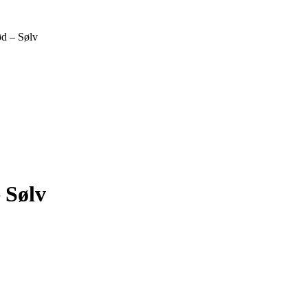
ød – Sølv
 Sølv