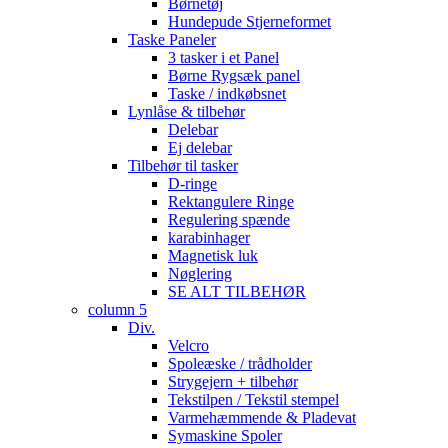
Børnetøj
Hundepude Stjerneformet
Taske Paneler
3 tasker i et Panel
Børne Rygsæk panel
Taske / indkøbsnet
Lynlåse & tilbehør
Delebar
Ej delebar
Tilbehør til tasker
D-ringe
Rektangulere Ringe
Regulering spænde
karabinhager
Magnetisk luk
Nøglering
SE ALT TILBEHØR
column 5
Div.
Velcro
Spoleæske / trådholder
Strygejern + tilbehør
Tekstilpen / Tekstil stempel
Varmehæmmende & Pladevat
Symaskine Spoler