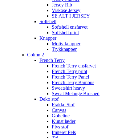
Jersey Rib
Viskose Jersey
SE ALT I JERSEY
Softshell
Softshell ensfarvet
Softshell print
Knapper
Motiv knapper
Trykknapper
Colmn 2
French Terry
French Terry ensfarvet
French Terry print
French Terry Panel
French Terry Bambus
Sweatshirt heavy
Sweat Melange Brushed
Deko stof
Frakke Stof
Canvas
Gobeline
Kunst læder
Plys stof
Imiteret Pels
Tyl