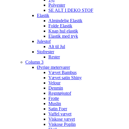
Polyester
SE ALT I DEKO STOF
Elastik
Almindelig Elastik
Folde Elastik
Knap hul elastik
Elastik med tryk
Julestof
Alt til Jul
Stofrester
Rester
Column 3
Øvrige metervarer
Vævet Bambus
Vævet satin Shiny
Velour
Denmin
Regntøjsstof
Frotte
Muslin
Satin Foer
Vaffel vævet
Viskose vævet
Viskose Poplin