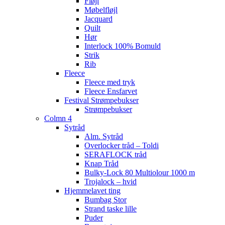
Fløjl
Møbelfløjl
Jacquard
Quilt
Hør
Interlock 100% Bomuld
Strik
Rib
Fleece
Fleece med tryk
Fleece Ensfarvet
Festival Strømpebukser
Strømpebukser
Colmn 4
Sytråd
Alm. Sytråd
Overlocker tråd – Toldi
SERAFLOCK tråd
Knap Tråd
Bulky-Lock 80 Multiolour 1000 m
Trojalock – hvid
Hjemmelavet ting
Bumbag Stor
Strand taske lille
Puder