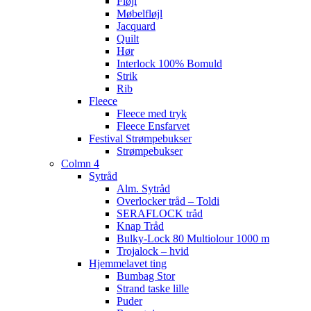
Fløjl
Møbelfløjl
Jacquard
Quilt
Hør
Interlock 100% Bomuld
Strik
Rib
Fleece
Fleece med tryk
Fleece Ensfarvet
Festival Strømpebukser
Strømpebukser
Colmn 4
Sytråd
Alm. Sytråd
Overlocker tråd – Toldi
SERAFLOCK tråd
Knap Tråd
Bulky-Lock 80 Multiolour 1000 m
Trojalock – hvid
Hjemmelavet ting
Bumbag Stor
Strand taske lille
Puder