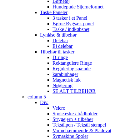
Børnetøj
Hundepude Stjerneformet
Taske Paneler
3 tasker i et Panel
Børne Rygsæk panel
Taske / indkøbsnet
Lynlåse & tilbehør
Delebar
Ej delebar
Tilbehør til tasker
D-ringe
Rektangulere Ringe
Regulering spænde
karabinhager
Magnetisk luk
Nøglering
SE ALT TILBEHØR
column 5
Div.
Velcro
Spoleæske / trådholder
Strygejern + tilbehør
Tekstilpen / Tekstil stempel
Varmehæmmende & Pladevat
Symaskine Spoler