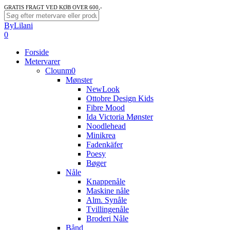
Skip
GRATIS FRAGT VED KØB OVER 600,-
to
Close
ByLilani
main
Search
search
account
0
content
Menu
Forside
Metervarer
Clounm0
Mønster
NewLook
Ottobre Design Kids
Fibre Mood
Ida Victoria Mønster
Noodlehead
Minikrea
Fadenkäfer
Poesy
Bøger
Nåle
Knappenåle
Maskine nåle
Alm. Synåle
Tvillingenåle
Broderi Nåle
Bånd