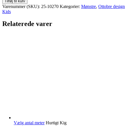
Tilføj til kurv
Kids
Varenummer (SKU):
25-10270
Kategorier:
Mønstre
,
Ottobre design
-
Kids
3/2007
antal
Relaterede varer
Vælg antal meter
Hurtigt Kig