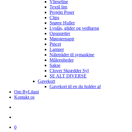
Vlieseline
Textil lim
Projekt Poser
Clips
Snørre Huller
Lynlås, glider og vedhæng
Opsprætter
Mønsterpapir
Pincet
Lamper
Nåletråder til symaskine
Måleenheder
Sakse
Clover Skrædder Syl
SE ALT DIVERSE
Gavekort
Gavekort til en du holder af
Om ByLilani
Kontakt os
search
account
0