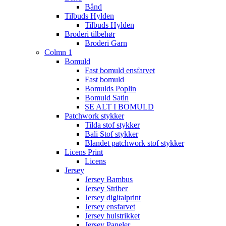
Bånd
Tilbuds Hylden
Tilbuds Hylden
Broderi tilbehør
Broderi Garn
Colmn 1
Bomuld
Fast bomuld ensfarvet
Fast bomuld
Bomulds Poplin
Bomuld Satin
SE ALT I BOMULD
Patchwork stykker
Tilda stof stykker
Bali Stof stykker
Blandet patchwork stof stykker
Licens Print
Licens
Jersey
Jersey Bambus
Jersey Striber
Jersey digitalprint
Jersey ensfarvet
Jersey hulstrikket
Jersey Paneler