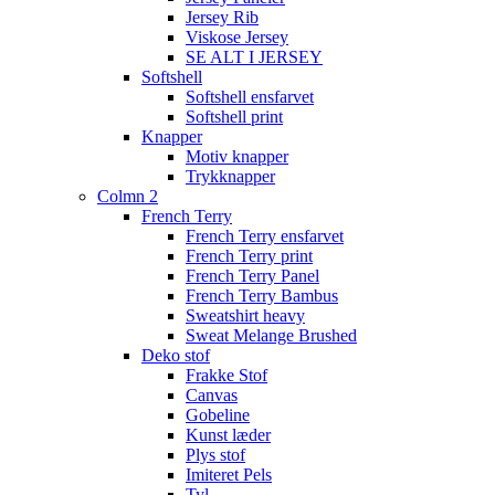
Jersey Rib
Viskose Jersey
SE ALT I JERSEY
Softshell
Softshell ensfarvet
Softshell print
Knapper
Motiv knapper
Trykknapper
Colmn 2
French Terry
French Terry ensfarvet
French Terry print
French Terry Panel
French Terry Bambus
Sweatshirt heavy
Sweat Melange Brushed
Deko stof
Frakke Stof
Canvas
Gobeline
Kunst læder
Plys stof
Imiteret Pels
Tyl