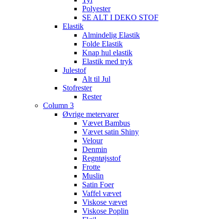
Polyester
SE ALT I DEKO STOF
Elastik
Almindelig Elastik
Folde Elastik
Knap hul elastik
Elastik med tryk
Julestof
Alt til Jul
Stofrester
Rester
Column 3
Øvrige metervarer
Vævet Bambus
Vævet satin Shiny
Velour
Denmin
Regntøjsstof
Frotte
Muslin
Satin Foer
Vaffel vævet
Viskose vævet
Viskose Poplin