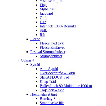
Viskose Poplin
Fløjl
Møbelfløjl
Jacquard
Quilt
Hør
Interlock 100% Bomuld
Strik
Rib
Fleece
Fleece med tryk
Fleece Ensfarvet
Festival Strømpebukser
Strømpebukser
Colmn 4
Sytråd
Alm. Sytråd
Overlocker tråd – Toldi
SERAFLOCK tråd
Knap Tråd
Bulky-Lock 80 Multiolour 1000 m
Trojalock – hvid
Hjemmelavet ting
Bumbag Stor
Strand taske lille