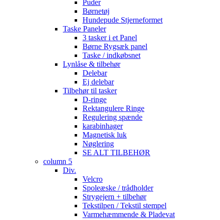
Puder
Børnetøj
Hundepude Stjerneformet
Taske Paneler
3 tasker i et Panel
Børne Rygsæk panel
Taske / indkøbsnet
Lynlåse & tilbehør
Delebar
Ej delebar
Tilbehør til tasker
D-ringe
Rektangulere Ringe
Regulering spænde
karabinhager
Magnetisk luk
Nøglering
SE ALT TILBEHØR
column 5
Div.
Velcro
Spoleæske / trådholder
Strygejern + tilbehør
Tekstilpen / Tekstil stempel
Varmehæmmende & Pladevat