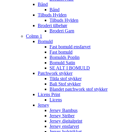
Bånd
Bånd
Tilbuds Hylden
Tilbuds Hylden
Broderi tilbehør
Broderi Garn
Colmn 1
Bomuld
Fast bomuld ensfarvet
Fast bomuld
Bomulds Poplin
Bomuld Satin
SE ALT I BOMULD
Patchwork stykker
Tilda stof stykker
Bali Stof stykker
Blandet patchwork stof stykker
Licens Print
Licens
Jersey
Jersey Bambus
Jersey Striber
Jersey digitalprint
Jersey ensfarvet
Jersey hulstrikket