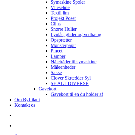
Symaskine Spoler
Vlieseline
Textil lim
Projekt Poser
Clips
Snørre Huller
Lynlås, glider og vedhæng
Opsprætter
Mønsterpapir
Pincet
Lamper
Nåletråder til symaskine
Måleenheder
Sakse
Clover Skrædder Syl
SE ALT DIVERSE
Gavekort
Gavekort til en du holder af
Om ByLilani
Kontakt os
search
account