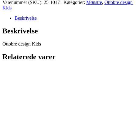
Kids
Varenummer (SKU):
25-10171
Kategorier:
Mønstre
,
Ottobre design
-
Kids
4/2023
antal
Beskrivelse
Beskrivelse
Ottobre design Kids
Relaterede varer