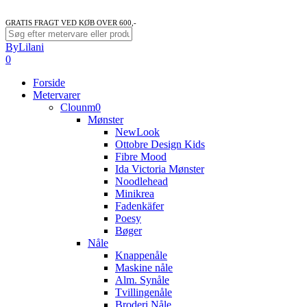
GRATIS FRAGT VED KØB OVER 600,-
Close
ByLilani
Search
search
account
0
Menu
Forside
Metervarer
Clounm0
Mønster
NewLook
Ottobre Design Kids
Fibre Mood
Ida Victoria Mønster
Noodlehead
Minikrea
Fadenkäfer
Poesy
Bøger
Nåle
Knappenåle
Maskine nåle
Alm. Synåle
Tvillingenåle
Broderi Nåle