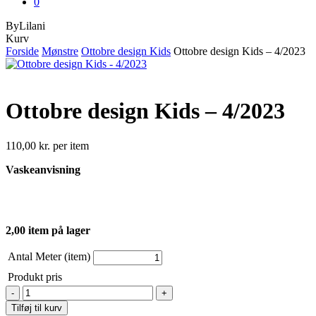
0
ByLilani
Close
Kurv
Cart
Forside
Mønstre
Ottobre design Kids
Ottobre design Kids – 4/2023
Ottobre design Kids – 4/2023
110,00
kr.
per item
Vaskeanvisning
2,00 item på lager
Antal Meter (item)
Produkt pris
Ottobre
design
Tilføj til kurv