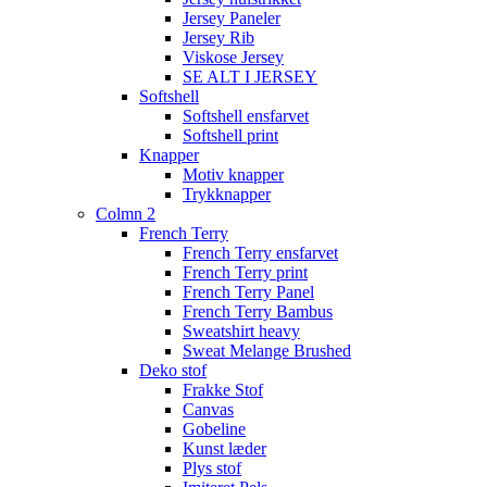
Jersey Paneler
Jersey Rib
Viskose Jersey
SE ALT I JERSEY
Softshell
Softshell ensfarvet
Softshell print
Knapper
Motiv knapper
Trykknapper
Colmn 2
French Terry
French Terry ensfarvet
French Terry print
French Terry Panel
French Terry Bambus
Sweatshirt heavy
Sweat Melange Brushed
Deko stof
Frakke Stof
Canvas
Gobeline
Kunst læder
Plys stof