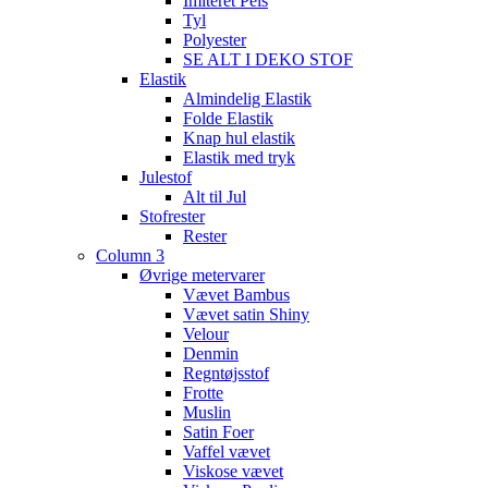
Imiteret Pels
Tyl
Polyester
SE ALT I DEKO STOF
Elastik
Almindelig Elastik
Folde Elastik
Knap hul elastik
Elastik med tryk
Julestof
Alt til Jul
Stofrester
Rester
Column 3
Øvrige metervarer
Vævet Bambus
Vævet satin Shiny
Velour
Denmin
Regntøjsstof
Frotte
Muslin
Satin Foer
Vaffel vævet
Viskose vævet